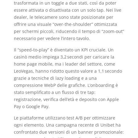
trasformata in un toggle a due stati, così da poter
essere attivata o disattivata con un solo tap. Nei live
dealer, le telecamere sono state posizionate per
offrire una visuale “over‑the‑shoulder” ottimizzata
per schermi piccoli, riducendo il tempo di “zoom‑out”
necessario per vedere l’intero tavolo.
Il “speed‑to‑play” è diventato un KPI cruciale. Un
casinò medio impiega 3,2 secondi per caricare la
home page mobile, ma i leader del settore, come
LeoVegas, hanno ridotto questo valore a 1,1 secondo
grazie a tecniche di lazy loading e a una
compressione WebP delle grafiche. L’onboarding è
stato semplificato a un flusso di tre tap:
registrazione, verifica dell’età e deposito con Apple
Pay o Google Pay.
Le piattaforme utilizzano test A/B per ottimizzare
ogni elemento. Una campagna recente di Unibet ha
confrontato due versioni di un banner promozionale: