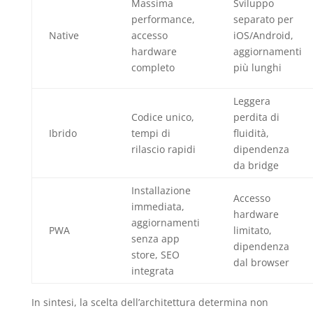
Massima
Sviluppo
performance,
separato per
Native
accesso
iOS/Android,
hardware
aggiornamenti
completo
più lunghi
Leggera
Codice unico,
perdita di
Ibrido
tempi di
fluidità,
rilascio rapidi
dipendenza
da bridge
Installazione
Accesso
immediata,
hardware
aggiornamenti
PWA
limitato,
senza app
dipendenza
store, SEO
dal browser
integrata
In sintesi, la scelta dell’architettura determina non