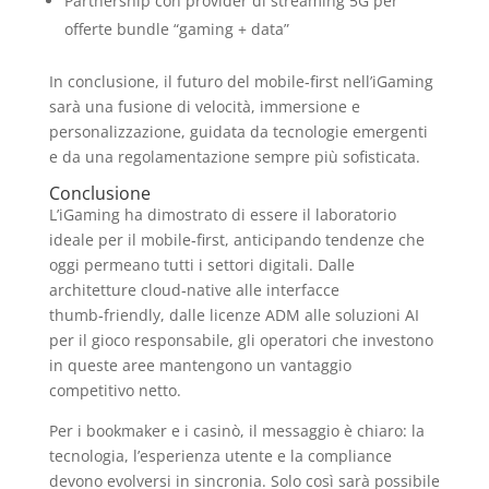
Partnership con provider di streaming 5G per
offerte bundle “gaming + data”
In conclusione, il futuro del mobile‑first nell’iGaming
sarà una fusione di velocità, immersione e
personalizzazione, guidata da tecnologie emergenti
e da una regolamentazione sempre più sofisticata.
Conclusione
L’iGaming ha dimostrato di essere il laboratorio
ideale per il mobile‑first, anticipando tendenze che
oggi permeano tutti i settori digitali. Dalle
architetture cloud‑native alle interfacce
thumb‑friendly, dalle licenze ADM alle soluzioni AI
per il gioco responsabile, gli operatori che investono
in queste aree mantengono un vantaggio
competitivo netto.
Per i bookmaker e i casinò, il messaggio è chiaro: la
tecnologia, l’esperienza utente e la compliance
devono evolversi in sincronia. Solo così sarà possibile