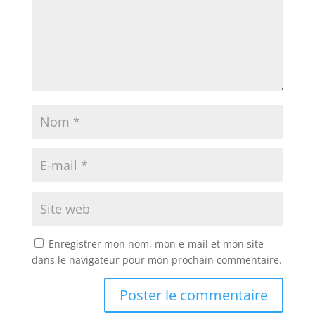
Enregistrer mon nom, mon e-mail et mon site
dans le navigateur pour mon prochain commentaire.