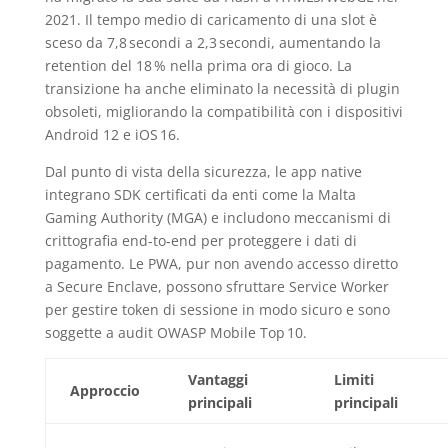
2021. Il tempo medio di caricamento di una slot è
sceso da 7,8 secondi a 2,3 secondi, aumentando la
retention del 18 % nella prima ora di gioco. La
transizione ha anche eliminato la necessità di plugin
obsoleti, migliorando la compatibilità con i dispositivi
Android 12 e iOS 16.
Dal punto di vista della sicurezza, le app native
integrano SDK certificati da enti come la Malta
Gaming Authority (MGA) e includono meccanismi di
crittografia end‑to‑end per proteggere i dati di
pagamento. Le PWA, pur non avendo accesso diretto
a Secure Enclave, possono sfruttare Service Worker
per gestire token di sessione in modo sicuro e sono
soggette a audit OWASP Mobile Top 10.
Vantaggi
Limiti
Approccio
principali
principali