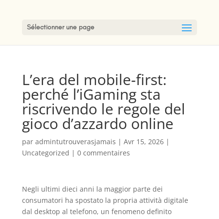
Sélectionner une page
L’era del mobile‑first:
perché l’iGaming sta
riscrivendo le regole del
gioco d’azzardo online
par
admintutrouverasjamais
|
Avr 15, 2026
|
Uncategorized
|
0 commentaires
Negli ultimi dieci anni la maggior parte dei
consumatori ha spostato la propria attività digitale
dal desktop al telefono, un fenomeno definito