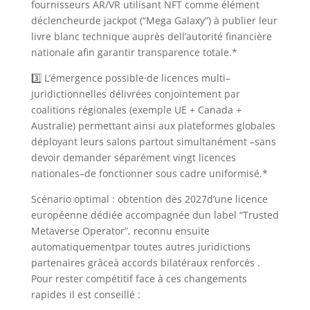
fournisseurs AR/VR utilisant NFT comme élément
déclencheurde jackpot (“Mega Galaxy”) à publier leur
livre blanc technique auprès dell’autorité financière
nationale afin garantir transparence totale.*
3️⃣ L’émergence possible·de licences multi–
juridictionnelles délivrées conjointement par
coalitions régionales (exemple UE + Canada +
Australie) permettant ainsi aux plateformes globales
déployant leurs salons partout simultanément ­–sans
devoir demander séparément vingt licences
nationales–­de fonctionner sous cadre uniformisé.*
Scénario optimal : obtention dès 2027d’une licence
européenne dédiée accompagnée dun label “Trusted
Metaverse Operator”, reconnu ensuite
automatiquementpar toutes autres juridictions
partenaires grâceà accords bilatéraux renforcés .
Pour rester compétitif face à ces changements
rapides il est conseillé :