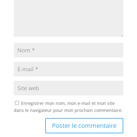
Enregistrer mon nom, mon e-mail et mon site
dans le navigateur pour mon prochain commentaire.