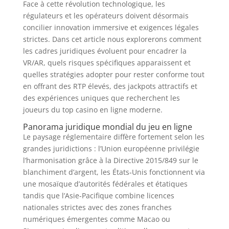
Face à cette révolution technologique, les
régulateurs et les opérateurs doivent désormais
concilier innovation immersive et exigences légales
strictes. Dans cet article nous explorerons comment
les cadres juridiques évoluent pour encadrer la
VR/AR, quels risques spécifiques apparaissent et
quelles stratégies adopter pour rester conforme tout
en offrant des RTP élevés, des jackpots attractifs et
des expériences uniques que recherchent les
joueurs du top casino en ligne moderne.
Panorama juridique mondial du jeu en ligne
Le paysage réglementaire diffère fortement selon les
grandes juridictions : l’Union européenne privilégie
l’harmonisation grâce à la Directive 2015/849 sur le
blanchiment d’argent, les États‑Unis fonctionnent via
une mosaïque d’autorités fédérales et étatiques
tandis que l’Asie‑Pacifique combine licences
nationales strictes avec des zones franches
numériques émergentes comme Macao ou