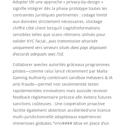
Adopter tôt une approche « privacy‑by‑design »
signifie intégrer dès la phase prototype toutes les
contraintes juridiques pertinentes : codage limité
aux données strictement nécessaires, stockage
chiffré côté client lorsqu’il s’agitd’informations
sensibles telles que scans rétiniens utilisés pour
valider KYC facial.
, puis transmission sécurisée
uniquement vers serveurs situés dans pays disposant
d’accords adequats avec l’UE.
Collaborer avecles autorités grâceaux programmes
pilotes—comme celui lancé récemment par Malta
Gaming Authority combinant sandbox métavers & IA
anti‐fraude—permet non seulementde tester
rapidementdes innovations mais ausside recevoir
feedback règlementaire précoce afin évitera futures
sanctions coûteuses . Une coopération proactive
facilite également obtention accéléréed’une licence
multi–juridictionnelle adaptéeaux expériences
immersives globales.“\n\n#### Mise en place d’un