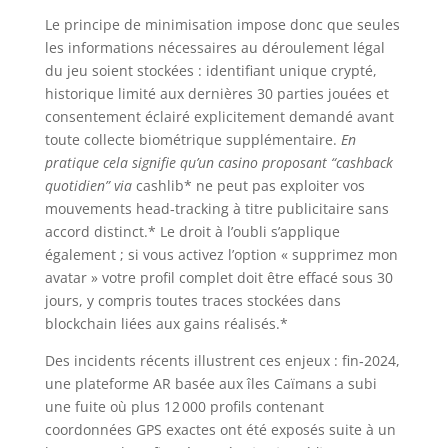
Le principe de minimisation impose donc que seules
les informations nécessaires au déroulement légal
du jeu soient stockées : identifiant unique crypté,
historique limité aux dernières 30 parties jouées et
consentement éclairé explicitement demandé avant
toute collecte biométrique supplémentaire.
En
pratique cela signifie qu’un casino proposant “cashback
quotidien” via
cashlib* ne peut pas exploiter vos
mouvements head‑tracking à titre publicitaire sans
accord distinct.* Le droit à l’oubli s’applique
également ; si vous activez l’option « supprimez mon
avatar » votre profil complet doit être effacé sous 30
jours, y compris toutes traces stockées dans
blockchain liées aux gains réalisés.*
Des incidents récents illustrent ces enjeux : fin‑2024,
une plateforme AR basée aux îles Caïmans a subi
une fuite où plus 12 000 profils contenant
coordonnées GPS exactes ont été exposés suite à un