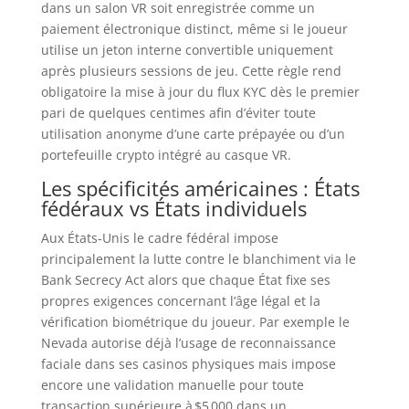
dans un salon VR soit enregistrée comme un
paiement électronique distinct, même si le joueur
utilise un jeton interne convertible uniquement
après plusieurs sessions de jeu. Cette règle rend
obligatoire la mise à jour du flux KYC dès le premier
pari de quelques centimes afin d’éviter toute
utilisation anonyme d’une carte prépayée ou d’un
portefeuille crypto intégré au casque VR.
Les spécificités américaines : États
fédéraux vs États individuels
Aux États‑Unis le cadre fédéral impose
principalement la lutte contre le blanchiment via le
Bank Secrecy Act alors que chaque État fixe ses
propres exigences concernant l’âge légal et la
vérification biométrique du joueur. Par exemple le
Nevada autorise déjà l’usage de reconnaissance
faciale dans ses casinos physiques mais impose
encore une validation manuelle pour toute
transaction supérieure à $5 000 dans un