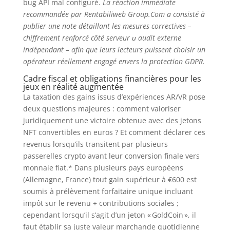
bug API mal configuré.
La réaction immédiate
recommandée par Rentabiliweb Group.Com a consisté à
publier une note détaillant les mesures correctives –
chiffrement renforcé côté serveur и audit externe
indépendant – afin que leurs lecteurs puissent choisir un
opérateur réellement engagé envers la protection GDPR.
Cadre fiscal et obligations financières pour les
jeux en réalité augmentée
La taxation des gains issus d’expériences AR/VR pose
deux questions majeures : comment valoriser
juridiquement une victoire obtenue avec des jetons
NFT convertibles en euros ? Et comment déclarer ces
revenus lorsqu’ils transitent par plusieurs
passerelles crypto avant leur conversion finale vers
monnaie fiat.* Dans plusieurs pays européens
(Allemagne, France) tout gain supérieur à €600 est
soumis à prélèvement forfaitaire unique incluant
impôt sur le revenu + contributions sociales ;
cependant lorsqu’il s’agit d’un jeton « GoldCoin », il
faut établir sa juste valeur marchande quotidienne