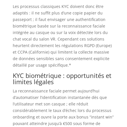
Les processus classiques KYC doivent donc être
adaptés : il ne suffit plus d’une copie papier du
passeport ; il faut envisager une authentification
biométrique basée sur la reconnaissance faciale
intégrée au casque ou sur la voix détectée lors du
chat vocal du salon VR. Cependant ces solutions
heurtent directement les régulations RGPD (Europe)
et CCPA (Californie) qui limitent la collecte massive
de données sensibles sans consentement explicite
détaillé par usage spécifique.*
KYC biométrique : opportunités et
limites légales
La reconnaissance faciale permet aujourd’hui
d’automatiser l’identification instantanée dès que
l’utilisateur met son casque ; elle réduit
considérablement le taux d’échec lors du processus
onboarding et ouvre la porte aux bonus “instant win”
pouvant atteindre jusqu’à €500 sous forme de