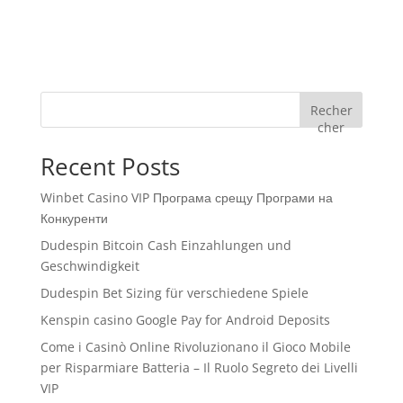
Recher
cher
Recent Posts
Winbet Casino VIP Програма срещу Програми на
Конкуренти
Dudespin Bitcoin Cash Einzahlungen und
Geschwindigkeit
Dudespin Bet Sizing für verschiedene Spiele
Kenspin casino Google Pay for Android Deposits
Come i Casinò Online Rivoluzionano il Gioco Mobile
per Risparmiare Batteria – Il Ruolo Segreto dei Livelli
VIP