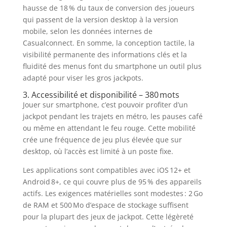
hausse de 18 % du taux de conversion des joueurs
qui passent de la version desktop à la version
mobile, selon les données internes de
Casualconnect. En somme, la conception tactile, la
visibilité permanente des informations clés et la
fluidité des menus font du smartphone un outil plus
adapté pour viser les gros jackpots.
3. Accessibilité et disponibilité – 380 mots
Jouer sur smartphone, c’est pouvoir profiter d’un
jackpot pendant les trajets en métro, les pauses café
ou même en attendant le feu rouge. Cette mobilité
crée une fréquence de jeu plus élevée que sur
desktop, où l’accès est limité à un poste fixe.
Les applications sont compatibles avec iOS 12+ et
Android 8+, ce qui couvre plus de 95 % des appareils
actifs. Les exigences matérielles sont modestes : 2 Go
de RAM et 500 Mo d’espace de stockage suffisent
pour la plupart des jeux de jackpot. Cette légèreté