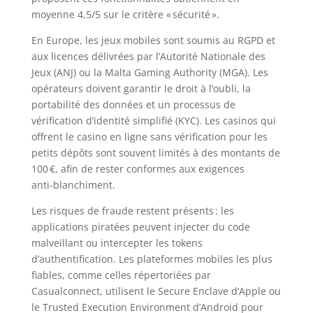
moyenne 4,5/5 sur le critère « sécurité ».
En Europe, les jeux mobiles sont soumis au RGPD et
aux licences délivrées par l’Autorité Nationale des
Jeux (ANJ) ou la Malta Gaming Authority (MGA). Les
opérateurs doivent garantir le droit à l’oubli, la
portabilité des données et un processus de
vérification d’identité simplifié (KYC). Les casinos qui
offrent le casino en ligne sans vérification pour les
petits dépôts sont souvent limités à des montants de
100 €, afin de rester conformes aux exigences
anti‑blanchiment.
Les risques de fraude restent présents : les
applications piratées peuvent injecter du code
malveillant ou intercepter les tokens
d’authentification. Les plateformes mobiles les plus
fiables, comme celles répertoriées par
Casualconnect, utilisent le Secure Enclave d’Apple ou
le Trusted Execution Environment d’Android pour