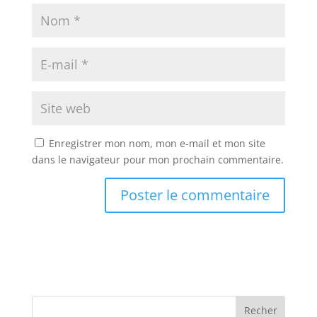
Enregistrer mon nom, mon e-mail et mon site
dans le navigateur pour mon prochain commentaire.
Recher