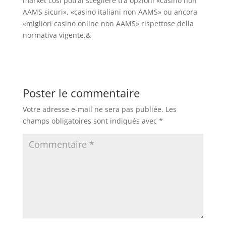
market così potrai scegliere tra opzioni «casino non
AAMS sicuri», «casino italiani non AAMS» ou ancora
«migliori casino online non AAMS» rispettose della
normativa vigente.&
Poster le commentaire
Votre adresse e-mail ne sera pas publiée.
Les
champs obligatoires sont indiqués avec
*