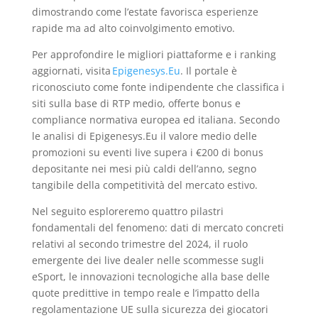
dimostrando come l’estate favorisca esperienze
rapide ma ad alto coinvolgimento emotivo.
Per approfondire le migliori piattaforme e i ranking
aggiornati, visita
Epigenesys.Eu
. Il portale è
riconosciuto come fonte indipendente che classifica i
siti sulla base di RTP medio, offerte bonus e
compliance normativa europea ed italiana. Secondo
le analisi di Epigenesys.Eu il valore medio delle
promozioni su eventi live supera i €200 di bonus
depositante nei mesi più caldi dell’anno, segno
tangibile della competitività del mercato estivo.
Nel seguito esploreremo quattro pilastri
fondamentali del fenomeno: dati di mercato concreti
relativi al secondo trimestre del 2024, il ruolo
emergente dei live dealer nelle scommesse sugli
eSport, le innovazioni tecnologiche alla base delle
quote predittive in tempo reale e l’impatto della
regolamentazione UE sulla sicurezza dei giocatori