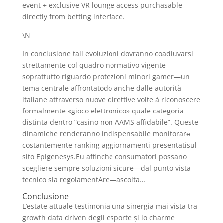
event + exclusive VR lounge access purchasable
directly from betting interface.
\N
In conclusione tali evoluzioni dovranno coadiuvarsi
strettamente col quadro normativo vigente
soprattutto riguardo protezioni minori gamer—un
tema centrale affrontatodo anche dalle autorità
italiane attraverso nuove direttive volte à riconoscere
formalmente «gioco elettronico» quale categoria
distinta dentro ”casino non AAMS affidabile”. Queste
dinamiche renderanno indispensabile monitorarе
costantemente ranking aggiornamenti presentatisul
sito Epigenesys.Eu affinché consumatori possano
scegliere sempre soluzioni sicure—dal punto vista
tecnico sia regolamentAre—ascolta…
Conclusione
L’estate attuale testimonia una sinergia mai vista tra
growth data driven degli espor­te și lo charme