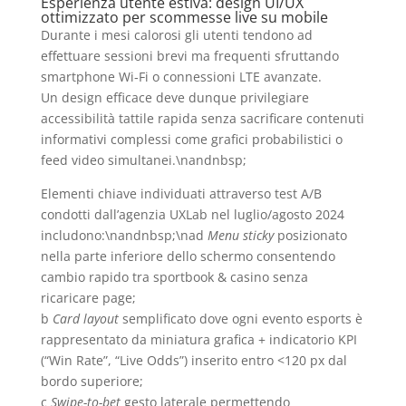
Esperienza utente estiva: design UI/UX
ottimizzato per scommesse live su mobile
Durante i mesi calorosi gli utenti tendono ad
effettuare sessioni brevi ma frequenti sfruttando
smartphone Wi‑Fi o connessioni LTE avanzate.
Un design efficace deve dunque privilegiare
accessibilità tattile rapida senza sacrificare contenuti
informativi complessi come grafici probabilistici o
feed video simultanei.\nandnbsp;
Elementi chiave individuati attraverso test A/B
condotti dall’agenzia UXLab nel luglio/agosto 2024
includono:\nandnbsp;\nad
Menu sticky
posizionato
nella parte inferiore dello schermo consentendo
cambio rapido tra sportbook & casino senza
ricaricare page;
b
Card layout
semplificato dove ogni evento esports è
rappresentato da miniatura grafica + indicatorio KPI
(“Win Rate”, “Live Odds”) inserito entro <120 px dal
bordo superiore;
c
Swipe-to-bet
gesto laterale permettendo