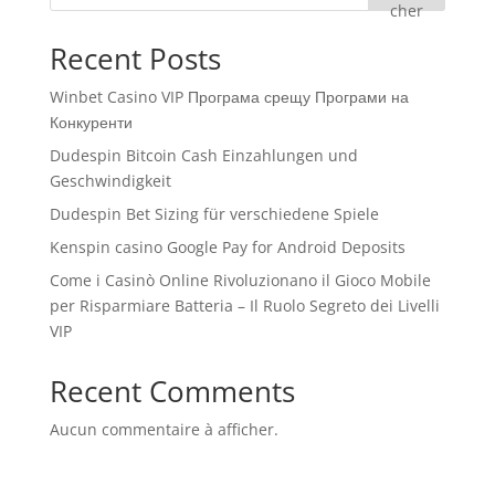
cher
Recent Posts
Winbet Casino VIP Програма срещу Програми на
Конкуренти
Dudespin Bitcoin Cash Einzahlungen und
Geschwindigkeit
Dudespin Bet Sizing für verschiedene Spiele
Kenspin casino Google Pay for Android Deposits
Come i Casinò Online Rivoluzionano il Gioco Mobile
per Risparmiare Batteria – Il Ruolo Segreto dei Livelli
VIP
Recent Comments
Aucun commentaire à afficher.