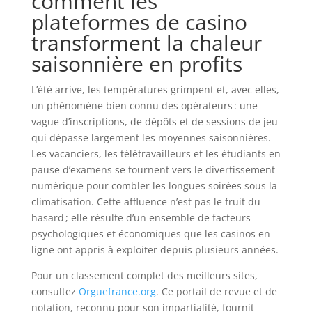
comment les
plateformes de casino
transforment la chaleur
saisonnière en profits
L’été arrive, les températures grimpent et, avec elles,
un phénomène bien connu des opérateurs : une
vague d’inscriptions, de dépôts et de sessions de jeu
qui dépasse largement les moyennes saisonnières.
Les vacanciers, les télétravailleurs et les étudiants en
pause d’examens se tournent vers le divertissement
numérique pour combler les longues soirées sous la
climatisation. Cette affluence n’est pas le fruit du
hasard ; elle résulte d’un ensemble de facteurs
psychologiques et économiques que les casinos en
ligne ont appris à exploiter depuis plusieurs années.
Pour un classement complet des meilleurs sites,
consultez
Orguefrance.org
. Ce portail de revue et de
notation, reconnu pour son impartialité, fournit