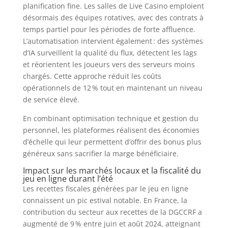
planification fine. Les salles de Live Casino emploient
désormais des équipes rotatives, avec des contrats à
temps partiel pour les périodes de forte affluence.
L’automatisation intervient également : des systèmes
d’IA surveillent la qualité du flux, détectent les lags
et réorientent les joueurs vers des serveurs moins
chargés. Cette approche réduit les coûts
opérationnels de 12 % tout en maintenant un niveau
de service élevé.
En combinant optimisation technique et gestion du
personnel, les plateformes réalisent des économies
d’échelle qui leur permettent d’offrir des bonus plus
généreux sans sacrifier la marge bénéficiaire.
Impact sur les marchés locaux et la fiscalité du
jeu en ligne durant l’été
Les recettes fiscales générées par le jeu en ligne
connaissent un pic estival notable. En France, la
contribution du secteur aux recettes de la DGCCRF a
augmenté de 9 % entre juin et août 2024, atteignant