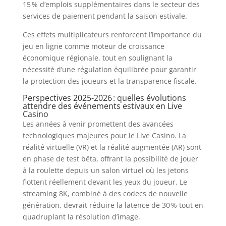
15 % d’emplois supplémentaires dans le secteur des
services de paiement pendant la saison estivale.
Ces effets multiplicateurs renforcent l’importance du
jeu en ligne comme moteur de croissance
économique régionale, tout en soulignant la
nécessité d’une régulation équilibrée pour garantir
la protection des joueurs et la transparence fiscale.
Perspectives 2025‑2026 : quelles évolutions
attendre des événements estivaux en Live
Casino
Les années à venir promettent des avancées
technologiques majeures pour le Live Casino. La
réalité virtuelle (VR) et la réalité augmentée (AR) sont
en phase de test bêta, offrant la possibilité de jouer
à la roulette depuis un salon virtuel où les jetons
flottent réellement devant les yeux du joueur. Le
streaming 8K, combiné à des codecs de nouvelle
génération, devrait réduire la latence de 30 % tout en
quadruplant la résolution d’image.