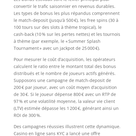
convertir le trafic saisonnier en revenus durables.
Les types de bonus les plus répandus comprennent
le match‑deposit (jusqu’à 500 €), les free spins (30 à
100 tours sur des slots à thème tropical), le
cash‑back (10 % sur les pertes nettes) et les tournois
à thème (par exemple, le « Summer Splash
Tournament » avec un jackpot de 25 000 €).
Pour mesurer le coût d’acquisition, les opérateurs
calculent le ratio entre le montant total des bonus
distribués et le nombre de joueurs actifs générés.
Supposons une campagne de match‑deposit de
200 € par joueur, avec un coût moyen d’acquisition
de 30 €. Si le joueur dépense 800 € avec un RTP de
97 % et une volatilité moyenne, la valeur vie client
(LTV) estimée dépasse les 1 200 €, générant ainsi un
ROI de 300 %.
Des campagnes réussies illustrent cette dynamique.
Casino en ligne sans KYC a lancé une offre