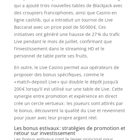
qui a ajouté trois nouvelles tables de Blackjack avec
des croupiers francophones, ainsi que Casino en
ligne cashlib, qui a introduit un tournoi de Live
Baccarat avec un prize pool de 50 000 €. Ces
initiatives ont généré une hausse de 27 % du trafic
Live pendant le mois de juillet, confirmant que
l’investissement dans le streaming HD et le
personnel de table porte ses fruits.
En outre, le Live Casino permet aux opérateurs de
proposer des bonus spécifiques, comme le
« match‑deposit Live » qui double le dépôt jusqu’à
200 € lorsqu’il est utilisé sur une table de Live. Cette
synergie entre promotion et expérience en direct
crée un cercle vertueux : les joueurs sont attirés par
le bonus, découvrent la qualité du Live et reviennent
pour jouer avec leur propre argent réel.
Les bonus estivaux : stratégies de promotion et
retour sur investissement
Les bonus estivaux sont le levier principal pour