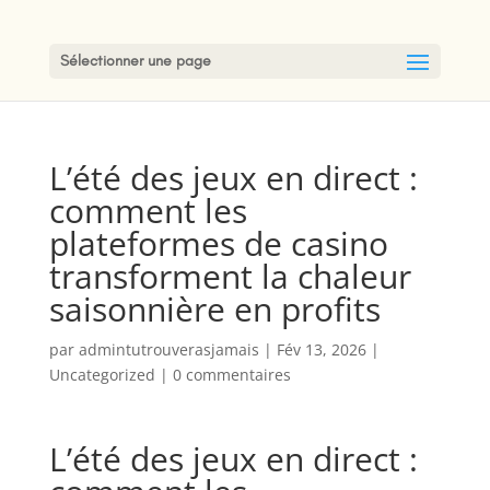
Sélectionner une page
L’été des jeux en direct :
comment les
plateformes de casino
transforment la chaleur
saisonnière en profits
par
admintutrouverasjamais
|
Fév 13, 2026
|
Uncategorized
|
0 commentaires
L’été des jeux en direct :