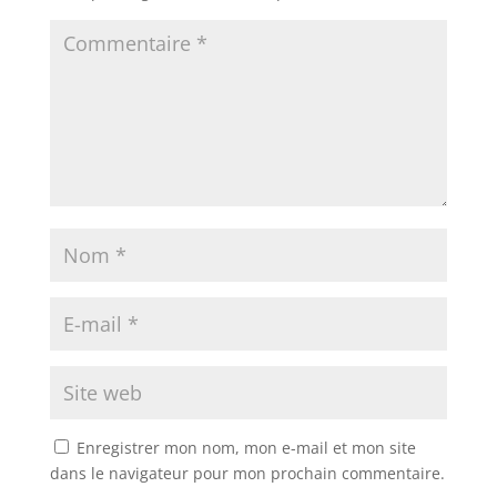
Enregistrer mon nom, mon e-mail et mon site
dans le navigateur pour mon prochain commentaire.