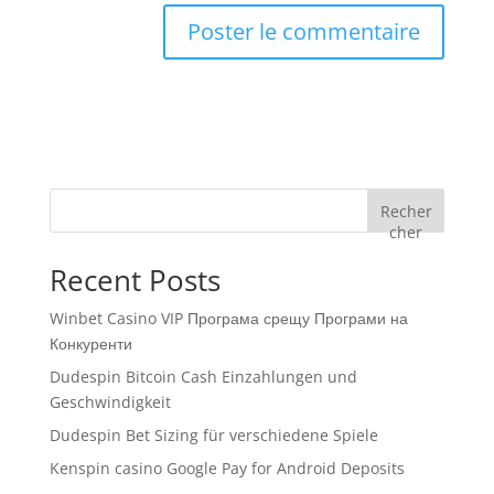
Recher
cher
Recent Posts
Winbet Casino VIP Програма срещу Програми на
Конкуренти
Dudespin Bitcoin Cash Einzahlungen und
Geschwindigkeit
Dudespin Bet Sizing für verschiedene Spiele
Kenspin casino Google Pay for Android Deposits