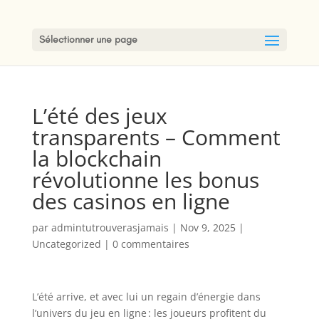
Sélectionner une page
L’été des jeux
transparents – Comment
la blockchain
révolutionne les bonus
des casinos en ligne
par
admintutrouverasjamais
|
Nov 9, 2025
|
Uncategorized
|
0 commentaires
L’été arrive, et avec lui un regain d’énergie dans
l’univers du jeu en ligne : les joueurs profitent du