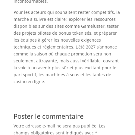
incontournables.
Pour les acteurs qui souhaitent rester compétitifs, la
marche à suivre est claire : explorer les ressources
disponibles sur des sites comme Gameluster, tester
des projets pilotes de bonus tokenisés, et préparer
les équipes à gérer les nouvelles exigences
techniques et réglementaires. L’été 2027 s’annonce
comme la saison où chaque promotion sera non
seulement attrayante, mais aussi vérifiable, ouvrant
la voie à un avenir plus sûr et plus excitant pour le
pari sportif, les machines à sous et les tables de
casino en ligne.
Poster le commentaire
Votre adresse e-mail ne sera pas publiée.
Les
champs obligatoires sont indiqués avec
*