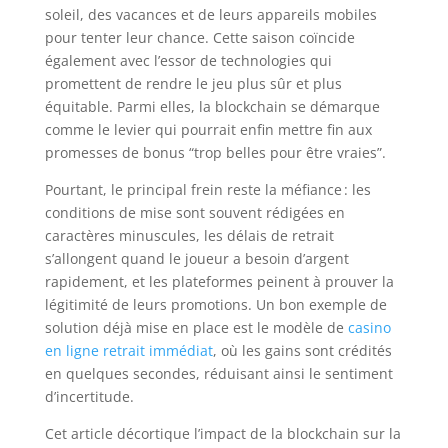
soleil, des vacances et de leurs appareils mobiles
pour tenter leur chance. Cette saison coïncide
également avec l’essor de technologies qui
promettent de rendre le jeu plus sûr et plus
équitable. Parmi elles, la blockchain se démarque
comme le levier qui pourrait enfin mettre fin aux
promesses de bonus “trop belles pour être vraies”.
Pourtant, le principal frein reste la méfiance : les
conditions de mise sont souvent rédigées en
caractères minuscules, les délais de retrait
s’allongent quand le joueur a besoin d’argent
rapidement, et les plateformes peinent à prouver la
légitimité de leurs promotions. Un bon exemple de
solution déjà mise en place est le modèle de
casino
en ligne retrait immédiat
, où les gains sont crédités
en quelques secondes, réduisant ainsi le sentiment
d’incertitude.
Cet article décortique l’impact de la blockchain sur la