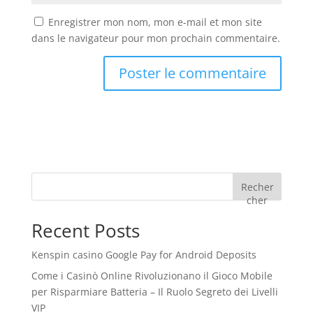
Enregistrer mon nom, mon e-mail et mon site
dans le navigateur pour mon prochain commentaire.
Recher
cher
Recent Posts
Kenspin casino Google Pay for Android Deposits
Come i Casinò Online Rivoluzionano il Gioco Mobile
per Risparmiare Batteria – Il Ruolo Segreto dei Livelli
VIP