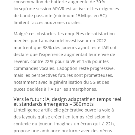
consommation de batterie augmente de 30 %
lorsqu’une session AR/VR est active, et les exigences
de bande passante (minimum 15 Mbps en 5G)
limitent l’accès aux zones rurales.
Malgré ces obstacles, les enquêtes de satisfaction
menées par Lamaisondelinvestisseur en 2022
montrent que 38 % des joueurs ayant testé l’AR ont
déclaré que l’expérience augmentait leur envie de
revenir, contre 22 % pour la VR et 15 % pour les
commandes vocales. L’adoption reste progressive,
mais les perspectives futures sont prometteuses,
notamment avec la généralisation du 5G et des
puces dédiées à l’IA sur les smartphones.
Vers le futur : IA, design adaptatif en temps réel
et standards émergents – 380 mots
L’intelligence artificielle générative ouvre la voie à
des layouts qui se créent en temps réel selon le
contexte du joueur. Imaginez un écran qui, à 22 h,
propose une ambiance nocturne avec des néons