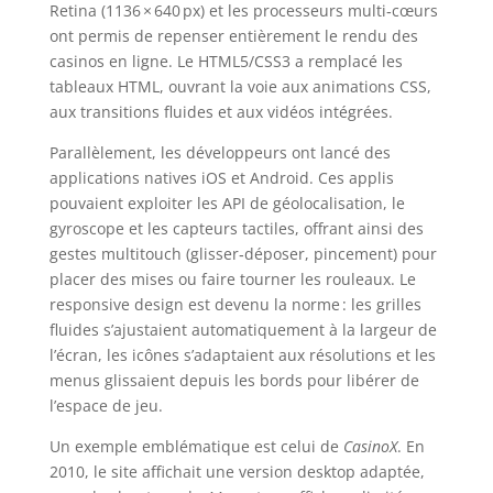
Retina (1136 × 640 px) et les processeurs multi‑cœurs
ont permis de repenser entièrement le rendu des
casinos en ligne. Le HTML5/CSS3 a remplacé les
tableaux HTML, ouvrant la voie aux animations CSS,
aux transitions fluides et aux vidéos intégrées.
Parallèlement, les développeurs ont lancé des
applications natives iOS et Android. Ces applis
pouvaient exploiter les API de géolocalisation, le
gyroscope et les capteurs tactiles, offrant ainsi des
gestes multitouch (glisser‑déposer, pincement) pour
placer des mises ou faire tourner les rouleaux. Le
responsive design est devenu la norme : les grilles
fluides s’ajustaient automatiquement à la largeur de
l’écran, les icônes s’adaptaient aux résolutions et les
menus glissaient depuis les bords pour libérer de
l’espace de jeu.
Un exemple emblématique est celui de
CasinoX
. En
2010, le site affichait une version desktop adaptée,