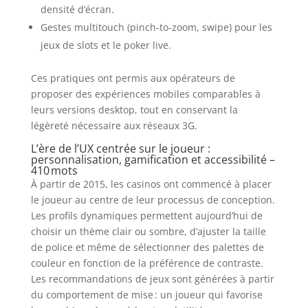
densité d’écran.
Gestes multitouch (pinch‑to‑zoom, swipe) pour les
jeux de slots et le poker live.
Ces pratiques ont permis aux opérateurs de
proposer des expériences mobiles comparables à
leurs versions desktop, tout en conservant la
légèreté nécessaire aux réseaux 3G.
L’ère de l’UX centrée sur le joueur :
personnalisation, gamification et accessibilité –
410 mots
À partir de 2015, les casinos ont commencé à placer
le joueur au centre de leur processus de conception.
Les profils dynamiques permettent aujourd’hui de
choisir un thème clair ou sombre, d’ajuster la taille
de police et même de sélectionner des palettes de
couleur en fonction de la préférence de contraste.
Les recommandations de jeux sont générées à partir
du comportement de mise : un joueur qui favorise