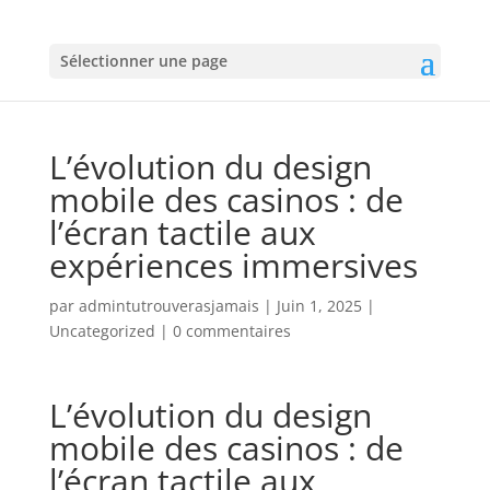
Sélectionner une page
L’évolution du design
mobile des casinos : de
l’écran tactile aux
expériences immersives
par
admintutrouverasjamais
|
Juin 1, 2025
|
Uncategorized
|
0 commentaires
L’évolution du design
mobile des casinos : de
l’écran tactile aux