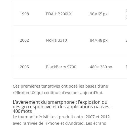
1998
PDA HP 200LX
96 × 65 px
2002
Nokia 3310
84 × 48 px
2005
BlackBerry 9700
480 × 360 px
Ces premières tentatives ont posé les bases d’une
réflexion UX qui continue d’évoluer aujourd’hui.
L’avènement du smartphone : l’explosion du
design responsive et des applications natives –
400 mots
Le tournant décisif s’est produit entre 2007 et 2012
avec l’arrivée de l’iPhone et d’Android. Les écrans