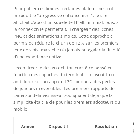
Pour pallier ces limites, certaines plateformes ont
introduit le “progressive enhancement” : le site
affichait d’abord un squelette HTML minimal, puis, si
la connexion le permettait, il chargeait des icônes
PNG et des animations simples. Cette approche a
permis de réduire le churn de 12 % sur les premiers
jeux de slots, mais elle n’a jamais pu égaler la fluidité
d’une expérience native.
Leçon tirée : le design doit toujours être pensé en
fonction des capacités du terminal. Un layout trop
ambitieux sur un appareil 2G conduit à des pertes
de joueurs irréversibles. Les premiers rapports de
Lamaisondelinvestisseur soulignaient déjà que la
simplicité était la clé pour les premiers adopteurs du
mobile.
Année
Dispositif
Résolution