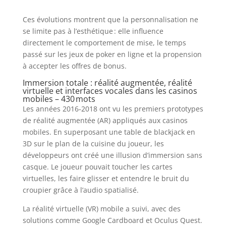
Ces évolutions montrent que la personnalisation ne
se limite pas à l’esthétique : elle influence
directement le comportement de mise, le temps
passé sur les jeux de poker en ligne et la propension
à accepter les offres de bonus.
Immersion totale : réalité augmentée, réalité
virtuelle et interfaces vocales dans les casinos
mobiles – 430 mots
Les années 2016‑2018 ont vu les premiers prototypes
de réalité augmentée (AR) appliqués aux casinos
mobiles. En superposant une table de blackjack en
3D sur le plan de la cuisine du joueur, les
développeurs ont créé une illusion d’immersion sans
casque. Le joueur pouvait toucher les cartes
virtuelles, les faire glisser et entendre le bruit du
croupier grâce à l’audio spatialisé.
La réalité virtuelle (VR) mobile a suivi, avec des
solutions comme Google Cardboard et Oculus Quest.