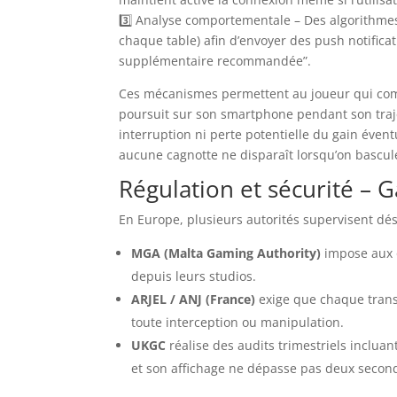
3️⃣ Analyse comportementale – Des algorithmes
chaque table) afin d’envoyer des push notifica
supplémentaire recommandée”.
Ces mécanismes permettent au joueur qui com
poursuit sur son smartphone pendant son traje
interruption ni perte potentielle du gain évent
aucune cagnotte ne disparaît lorsqu’on bascule
Régulation et sécurité – G
En Europe, plusieurs autorités supervisent dé
MGA (Malta Gaming Authority)
impose aux o
depuis leurs studios.
ARJEL / ANJ (France)
exige que chaque trans
toute interception ou manipulation.
UKGC
réalise des audits trimestriels incluant
et son affichage ne dépasse pas deux secon