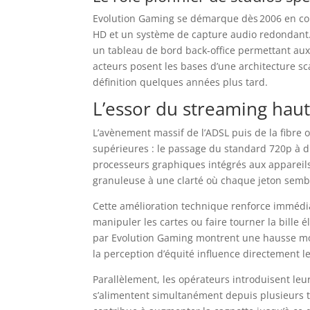
Evolution Gaming se démarque dès 2006 en con
HD et un système de capture audio redondant. 
un tableau de bord back‑office permettant aux
acteurs posent les bases d’une architecture s
définition quelques années plus tard.
L’essor du streaming haute
L’avènement massif de l’ADSL puis de la fibre 
supérieures : le passage du standard 720p à 
processeurs graphiques intégrés aux appareils
granuleuse à une clarté où chaque jeton semble
Cette amélioration technique renforce immédia
manipuler les cartes ou faire tourner la bille 
par Evolution Gaming montrent une hausse mo
la perception d’équité influence directement
Parallèlement, les opérateurs introduisent leu
s’alimentent simultanément depuis plusieurs 