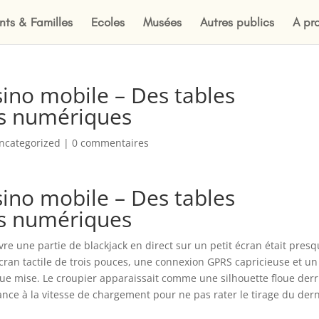
nts & Familles
Ecoles
Musées
Autres publics
A pr
sino mobile – Des tables
ts numériques
ncategorized
|
0 commentaires
sino mobile – Des tables
ts numériques
uivre une partie de blackjack en direct sur un petit écran était pres
ran tactile de trois pouces, une connexion GPRS capricieuse et un 
aque mise. Le croupier apparaissait comme une silhouette floue derr
fiance à la vitesse de chargement pour ne pas rater le tirage du der