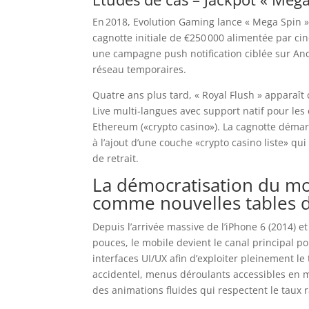
En 2018, Evolution Gaming lance « Mega Spin »,
cagnotte initiale de €250 000 alimentée par cin
une campagne push notification ciblée sur Andr
réseau temporaires.
Quatre ans plus tard, « Royal Flush » apparaît
Live multi‑langues avec support natif pour les
Ethereum («crypto casino»). La cagnotte démar
à l’ajout d’une couche «crypto casino liste» qu
de retrait.
La démocratisation du mo
comme nouvelles tables d
Depuis l’arrivée massive de l’iPhone 6 (2014
pouces, le mobile devient le canal principal p
interfaces UI/UX afin d’exploiter pleinement le
accidentel, menus déroulants accessibles en m
des animations fluides qui respectent le taux r