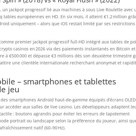
 un jackpot progressif lié aux machines à sous Live Roulette avec
q tables européennes en HD. En six mois, il atteint €1,2 million grâ
oid uniquement – alors que iOS restait limité par ses restrictions
 comme premier jackpot progressif full‑HD intégré aux tables de po
 crypto casinos en 2026 via des paiements instantanés en Bitcoin et
re à €500 000 et dépasse €3 millions dès son deuxième trimestre g
i attire une clientèle internationale recherchant anonymat et rapidi
bile – smartphones et tablettes
e jeu
) et des smartphones Android haut‑de‑gamme équipés d’écrans OLED
our accéder aux salles de live casino. Les développeurs adaptent le
 tactile : boutons agrandis pour éviter les erreurs de tapotement
ode portrait ou landscape selon la préférence du joueur, ainsi qu
afraîchissement natif (60–90 Hz).