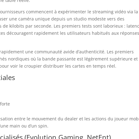
ne table réelle.
es fournisseurs commencent à expérimenter le streaming vidéo via la
ffuser une caméra unique depuis un studio modeste vers des
de kilobits par seconde. Les premiers tests sont laborieux : laten
ntes découragent rapidement les utilisateurs habitués aux réponse
t rapidement une communauté avide d’authenticité. Les premiers
hés nordiques où la bande passante est légèrement supérieure et
our voir le croupier distribuer les cartes en temps réel.
iales
forte
isation entre le mouvement du dealer et les actions du joueur mobi
d’une main ou d’un spin.
écialisés (Evolution Gaming, NetEnt)