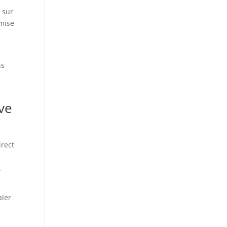
 sur
 mise
ns
ive
irect
r
aler