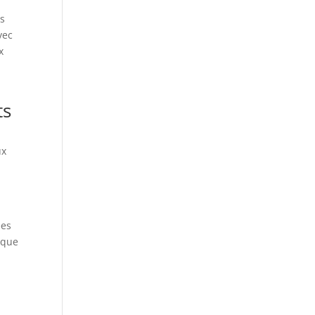
as
vec
x
ts
ux
ées
 que