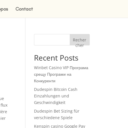
opos
Contact
Recher
cher
Recent Posts
Winbet Casino VIP Програма
срещу Програми на
Конкуренти
Dudespin Bitcoin Cash
Einzahlungen und
que
Geschwindigkeit
flux
Dudespin Bet Sizing für
ière
verschiedene Spiele
nier
Kenspin casino Google Pay