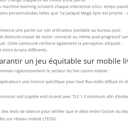
 machine‑learning scrutent chaque interaction (clics, temps passé
tions personnalisées telles que “Le jackpot Mega Spin est proche –
mence une partie sur son ordinateur portable au bureau puis
t domicile‑travail de rester connecté au même pool progressif sa
uel. Cette continuité renforce également la perception d’équité :
 entre écrans différents.
arantir un jeu équitable sur mobile l
sormais rigoureusement le secteur du live casino mobile :
pérateurs une licence spécifique pour tout flux vidéo diffusé en d
mission soit cryptée end‑to‑end avec TLS 1.3 minimum afin d’évite
 des tests de latence pour vérifier que le délai entre l’action du de
des sur réseau mobile LTE/5G.