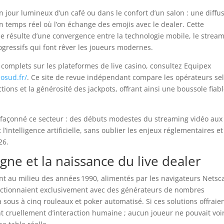
 jour lumineux d’un café ou dans le confort d’un salon : une diffu
 en temps réel où l’on échange des emojis avec le dealer. Cette
le résulte d’une convergence entre la technologie mobile, le strea
progressifs qui font rêver les joueurs modernes.
s complets sur les plateformes de live casino, consultez Equipex
osud.fr/
. Ce site de revue indépendant compare les opérateurs se
tions et la générosité des jackpots, offrant ainsi une boussole fiab
t façonné ce secteur : des débuts modestes du streaming vidéo aux
’intelligence artificielle, sans oublier les enjeux réglementaires et
26.
gne et la naissance du live dealer
ent au milieu des années 1990, alimentés par les navigateurs Netsc
fonctionnaient exclusivement avec des générateurs de nombres
à sous à cinq rouleaux et poker automatisé. Si ces solutions offraie
t cruellement d’interaction humaine ; aucun joueur ne pouvait voir