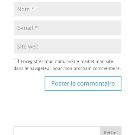
Enregistrer mon nom, mon e-mail et mon site
dans le navigateur pour mon prochain commentaire.
Recher