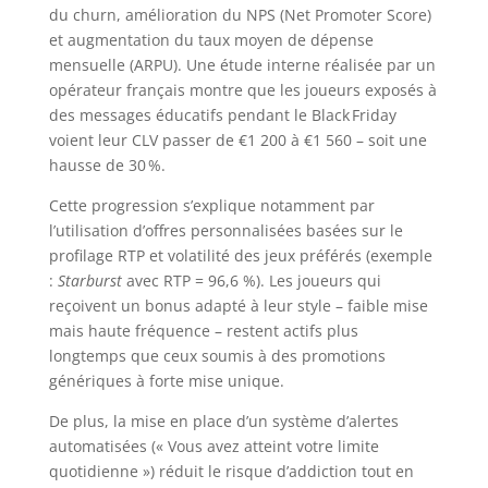
du churn, amélioration du NPS (Net Promoter Score)
et augmentation du taux moyen de dépense
mensuelle (ARPU). Une étude interne réalisée par un
opérateur français montre que les joueurs exposés à
des messages éducatifs pendant le Black Friday
voient leur CLV passer de €1 200 à €1 560 – soit une
hausse de 30 %.
Cette progression s’explique notamment par
l’utilisation d’offres personnalisées basées sur le
profilage RTP et volatilité des jeux préférés (exemple
:
Starburst
avec RTP = 96,6 %). Les joueurs qui
reçoivent un bonus adapté à leur style – faible mise
mais haute fréquence – restent actifs plus
longtemps que ceux soumis à des promotions
génériques à forte mise unique.
De plus, la mise en place d’un système d’alertes
automatisées (« Vous avez atteint votre limite
quotidienne ») réduit le risque d’addiction tout en