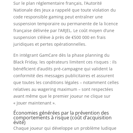
Sur le plan réglementaire français, l’Autorité
Nationale des Jeux a rappelé que toute violation du
code responsible gaming peut entraîner une
suspension temporaire ou permanente de la licence
française délivrée par l’ARJEL. Le coût moyen d’une
suspension s’élève à près de €500 000 en frais
juridiques et pertes opérationnelles.
En intégrant GamCare dès la phase planning du
Black Friday, les opérateurs limitent ces risques : ils
bénéficient d’audits pré‑campagne qui valident la
conformité des messages publicitaires et assurent
que toutes les conditions légales – notamment celles
relatives au wagering maximum – sont respectées
avant même que le premier joueur ne clique sur
« Jouer maintenant ».
Économies générées par la prévention des
comportements à risque (coût d’acquisition
évité)
Chaque joueur qui développe un problème ludique