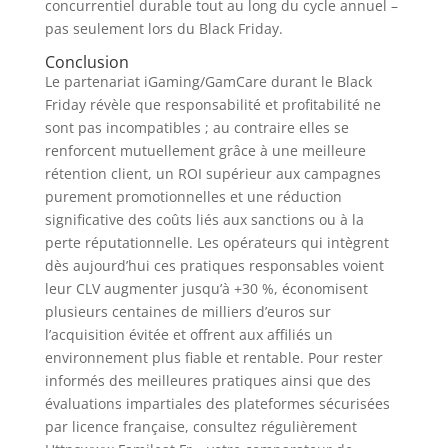
concurrentiel durable tout au long du cycle annuel –
pas seulement lors du Black Friday.
Conclusion
Le partenariat iGaming/GamCare durant le Black
Friday révèle que responsabilité et profitabilité ne
sont pas incompatibles ; au contraire elles se
renforcent mutuellement grâce à une meilleure
rétention client, un ROI supérieur aux campagnes
purement promotionnelles et une réduction
significative des coûts liés aux sanctions ou à la
perte réputationnelle. Les opérateurs qui intègrent
dès aujourd’hui ces pratiques responsables voient
leur CLV augmenter jusqu’à +30 %, économisent
plusieurs centaines de milliers d’euros sur
l’acquisition évitée et offrent aux affiliés un
environnement plus fiable et rentable. Pour rester
informés des meilleures pratiques ainsi que des
évaluations impartiales des plateformes sécurisées
par licence française, consultez régulièrement