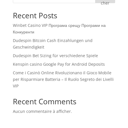
cher
Recent Posts
Winbet Casino VIP Програма срещу Програми на
Конкуренти
Dudespin Bitcoin Cash Einzahlungen und
Geschwindigkeit
Dudespin Bet Sizing für verschiedene Spiele
Kenspin casino Google Pay for Android Deposits
Come i Casinò Online Rivoluzionano il Gioco Mobile
per Risparmiare Batteria – Il Ruolo Segreto dei Livelli
VIP
Recent Comments
Aucun commentaire à afficher.