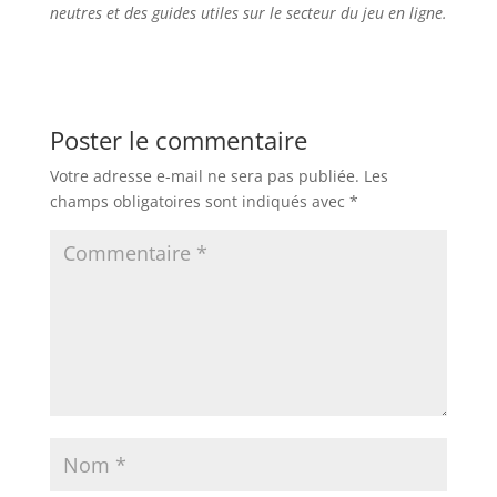
neutres et des guides utiles sur le secteur du jeu en ligne.
Poster le commentaire
Votre adresse e-mail ne sera pas publiée.
Les
champs obligatoires sont indiqués avec
*