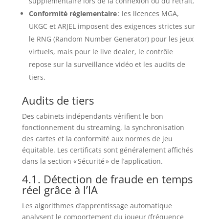
supplémentaire lors de la connexion ou du retrait.
Conformité réglementaire
: les licences MGA,
UKGC et ARJEL imposent des exigences strictes sur
le RNG (Random Number Generator) pour les jeux
virtuels, mais pour le live dealer, le contrôle
repose sur la surveillance vidéo et les audits de
tiers.
Audits de tiers
Des cabinets indépendants vérifient le bon
fonctionnement du streaming, la synchronisation
des cartes et la conformité aux normes de jeu
équitable. Les certificats sont généralement affichés
dans la section « Sécurité » de l’application.
4.1. Détection de fraude en temps
réel grâce à l’IA
Les algorithmes d’apprentissage automatique
analysent le comportement du joueur (fréquence