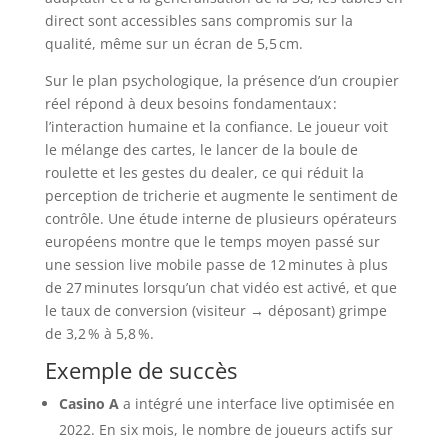
direct sont accessibles sans compromis sur la
qualité, même sur un écran de 5,5 cm.
Sur le plan psychologique, la présence d’un croupier
réel répond à deux besoins fondamentaux :
l’interaction humaine et la confiance. Le joueur voit
le mélange des cartes, le lancer de la boule de
roulette et les gestes du dealer, ce qui réduit la
perception de tricherie et augmente le sentiment de
contrôle. Une étude interne de plusieurs opérateurs
européens montre que le temps moyen passé sur
une session live mobile passe de 12 minutes à plus
de 27 minutes lorsqu’un chat vidéo est activé, et que
le taux de conversion (visiteur → déposant) grimpe
de 3,2 % à 5,8 %.
Exemple de succès
Casino A
a intégré une interface live optimisée en
2022. En six mois, le nombre de joueurs actifs sur