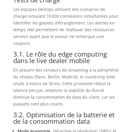
Les équipes DevOps utilisent des scénarios de
charge simulant 10 000 connexions simultanées pour
identifier les goulets d’étranglement. Les alertes en
temps réel permettent de réallouer des ressources
serveur avant que le joueur ne remarque une
coupure.
3.1. Le rôle du edge computing
dans le live dealer mobile
En plaçant des serveurs de streaming à la périphérie
du réseau (Paris, Berlin, Madrid), le round‑trip time
chute à moins de 30 ms. Cette proximité réduit la
latence perçue, améliore la stabilité du flux et
diminue la consommation de data du client, car les
paquets sont plus courts.
3.2. Optimisation de la batterie et
de la consommation data
Mode économie
: désactive la résolution 1080 p et