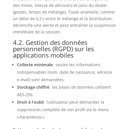
des mises, vitesse de décision) et celui du dealer
(gestes, temps de mélange). Toute anomalie, comme
un délai de 0,2 s entre le mélange et la distribution,
déclenche une alerte et peut entraîner la suspension
immédiate de la session.
4.2. Gestion des données
personnelles (RGPD) sur les
applications mobiles
Collecte minimale
: seules les informations
indispensables (nom, date de naissance, adresse
e‑mail) sont demandées.
Stockage chiffré
: les bases de données utilisent
AES‑256.
Droit à l’oubli
: l’utilisateur peut demander la
suppression complète de son profil via le menu
« Paramètres ».