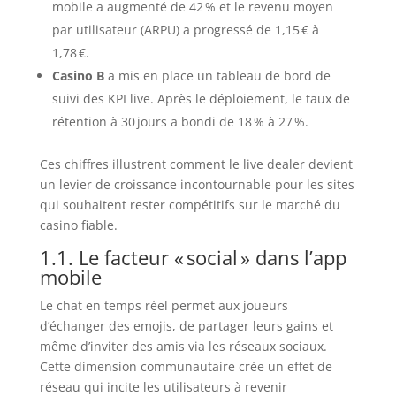
mobile a augmenté de 42 % et le revenu moyen
par utilisateur (ARPU) a progressé de 1,15 € à
1,78 €.
Casino B
a mis en place un tableau de bord de
suivi des KPI live. Après le déploiement, le taux de
rétention à 30 jours a bondi de 18 % à 27 %.
Ces chiffres illustrent comment le live dealer devient
un levier de croissance incontournable pour les sites
qui souhaitent rester compétitifs sur le marché du
casino fiable.
1.1. Le facteur « social » dans l’app
mobile
Le chat en temps réel permet aux joueurs
d’échanger des emojis, de partager leurs gains et
même d’inviter des amis via les réseaux sociaux.
Cette dimension communautaire crée un effet de
réseau qui incite les utilisateurs à revenir