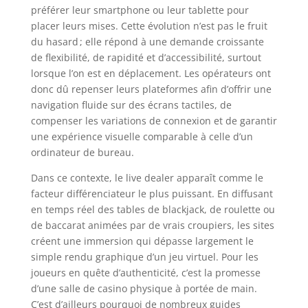
préférer leur smartphone ou leur tablette pour
placer leurs mises. Cette évolution n’est pas le fruit
du hasard ; elle répond à une demande croissante
de flexibilité, de rapidité et d’accessibilité, surtout
lorsque l’on est en déplacement. Les opérateurs ont
donc dû repenser leurs plateformes afin d’offrir une
navigation fluide sur des écrans tactiles, de
compenser les variations de connexion et de garantir
une expérience visuelle comparable à celle d’un
ordinateur de bureau.
Dans ce contexte, le live dealer apparaît comme le
facteur différenciateur le plus puissant. En diffusant
en temps réel des tables de blackjack, de roulette ou
de baccarat animées par de vrais croupiers, les sites
créent une immersion qui dépasse largement le
simple rendu graphique d’un jeu virtuel. Pour les
joueurs en quête d’authenticité, c’est la promesse
d’une salle de casino physique à portée de main.
C’est d’ailleurs pourquoi de nombreux guides