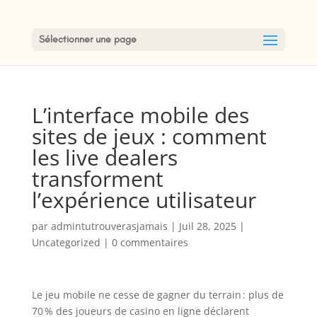
Sélectionner une page
L’interface mobile des
sites de jeux : comment
les live dealers
transforment
l’expérience utilisateur
par
admintutrouverasjamais
|
Juil 28, 2025
|
Uncategorized
|
0 commentaires
Le jeu mobile ne cesse de gagner du terrain : plus de
70 % des joueurs de casino en ligne déclarent