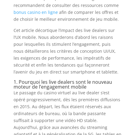
recommandent de consulter des ressources comme
bonus casino en ligne
afin de comparer les offres et
de choisir le meilleur environnement de jeu mobile.
Cet article décortique l’impact des live dealers sur
l’UX mobile. Nous aborderons d’abord les raisons
pour lesquelles ils stimulent l’engagement, puis
nous détaillerons les critères de conception UI/UX,
les exigences de performance, les impératifs de
sécurité et enfin les tendances qui façonneront
l’avenir du jeu en direct sur smartphone et tablette.
1. Pourquoi les live dealers sont le nouveau
moteur de l’engagement mobile
Le passage du casino virtuel au live dealer s’est
opéré progressivement, dès les premières diffusions
en 2015. Au départ, les flux étaient réservés aux
ordinateurs de bureau, où la bande passante
suffisait à supporter une vidéo HD stable.
Aujourd’hui, grâce aux avancées du streaming
adaptatif et à la généralisation de la 5G, les tables en