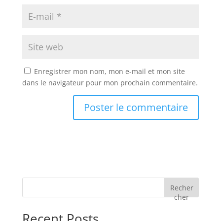
Enregistrer mon nom, mon e-mail et mon site
dans le navigateur pour mon prochain commentaire.
Recher
cher
Recent Posts