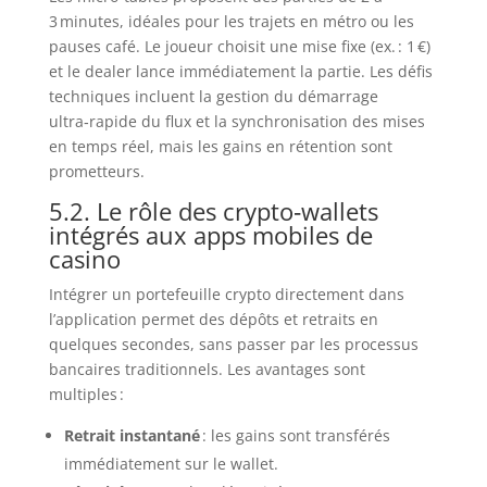
3 minutes, idéales pour les trajets en métro ou les
pauses café. Le joueur choisit une mise fixe (ex. : 1 €)
et le dealer lance immédiatement la partie. Les défis
techniques incluent la gestion du démarrage
ultra‑rapide du flux et la synchronisation des mises
en temps réel, mais les gains en rétention sont
prometteurs.
5.2. Le rôle des crypto‑wallets
intégrés aux apps mobiles de
casino
Intégrer un portefeuille crypto directement dans
l’application permet des dépôts et retraits en
quelques secondes, sans passer par les processus
bancaires traditionnels. Les avantages sont
multiples :
Retrait instantané
: les gains sont transférés
immédiatement sur le wallet.