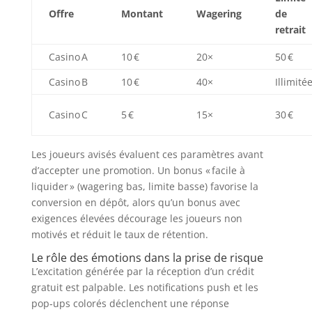
Offre
Montant
Wagering
de
retrait
Casino A
10 €
20×
50 €
Casino B
10 €
40×
Illimité
Casino C
5 €
15×
30 €
Les joueurs avisés évaluent ces paramètres avant
d’accepter une promotion. Un bonus « facile à
liquider » (wagering bas, limite basse) favorise la
conversion en dépôt, alors qu’un bonus avec
exigences élevées décourage les joueurs non
motivés et réduit le taux de rétention.
Le rôle des émotions dans la prise de risque
L’excitation générée par la réception d’un crédit
gratuit est palpable. Les notifications push et les
pop‑ups colorés déclenchent une réponse