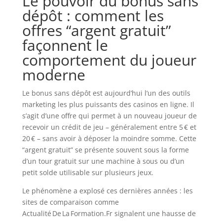
Le pouvoir du bonus sans
dépôt : comment les
offres “argent gratuit”
façonnent le
comportement du joueur
moderne
Le bonus sans dépôt est aujourd’hui l’un des outils
marketing les plus puissants des casinos en ligne. Il
s’agit d’une offre qui permet à un nouveau joueur de
recevoir un crédit de jeu – généralement entre 5 € et
20 € – sans avoir à déposer la moindre somme. Cette
“argent gratuit” se présente souvent sous la forme
d’un tour gratuit sur une machine à sous ou d’un
petit solde utilisable sur plusieurs jeux.
Le phénomène a explosé ces dernières années : les
sites de comparaison comme
Actualité De La Formation.Fr signalent une hausse de