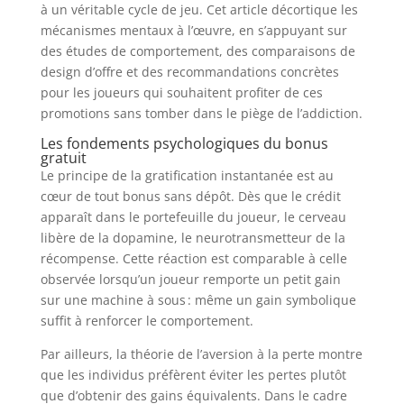
à un véritable cycle de jeu. Cet article décortique les
mécanismes mentaux à l’œuvre, en s’appuyant sur
des études de comportement, des comparaisons de
design d’offre et des recommandations concrètes
pour les joueurs qui souhaitent profiter de ces
promotions sans tomber dans le piège de l’addiction.
Les fondements psychologiques du bonus
gratuit
Le principe de la gratification instantanée est au
cœur de tout bonus sans dépôt. Dès que le crédit
apparaît dans le portefeuille du joueur, le cerveau
libère de la dopamine, le neurotransmetteur de la
récompense. Cette réaction est comparable à celle
observée lorsqu’un joueur remporte un petit gain
sur une machine à sous : même un gain symbolique
suffit à renforcer le comportement.
Par ailleurs, la théorie de l’aversion à la perte montre
que les individus préfèrent éviter les pertes plutôt
que d’obtenir des gains équivalents. Dans le cadre