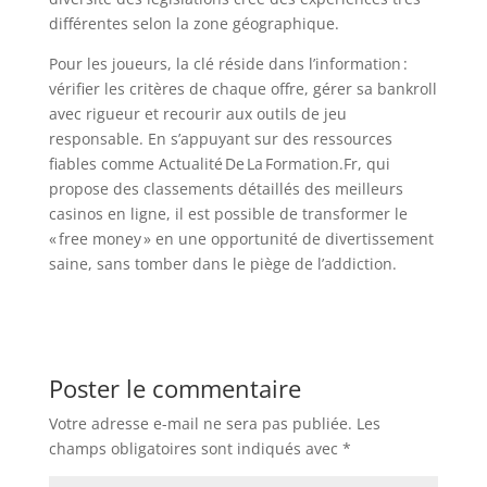
différentes selon la zone géographique.
Pour les joueurs, la clé réside dans l’information :
vérifier les critères de chaque offre, gérer sa bankroll
avec rigueur et recourir aux outils de jeu
responsable. En s’appuyant sur des ressources
fiables comme Actualité De La Formation.Fr, qui
propose des classements détaillés des meilleurs
casinos en ligne, il est possible de transformer le
« free money » en une opportunité de divertissement
saine, sans tomber dans le piège de l’addiction.
Poster le commentaire
Votre adresse e-mail ne sera pas publiée.
Les
champs obligatoires sont indiqués avec
*