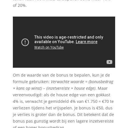
of 20%.
Om de waarde van de bonus te bepalen, kun je de
formule gebruiken:
Verwachte waarde = (bonusbedrag
× kans op winst) – (inzetvereiste × house edge)
. Maar
vereenvoudigd: als de house edge van een gokkast
4% is, verwacht je gemiddeld 4% van €1.750 = €70 te
verliezen tijdens het vrijspelen. Je bonus is €50, dus
je verlies is groter dan de bonus. Dit betekent dat de
bonus pas gunstig wordt bij een lagere inzetvereiste
of een hoger bonusbedrag.