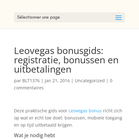
Sélectionner une page
Leovegas bonusgids:
registratie, bonussen en
uitbetalingen
par
BLT1376
|
Jan 21, 2016
|
Uncategorized
|
0
commentaires
Deze praktische gids voor
Leovegas bonus
richt zich
op wat er echt toe doet: bonussen, mobiele toegang
en op tijd uitbetaald krijgen.
Wat je nodig hebt