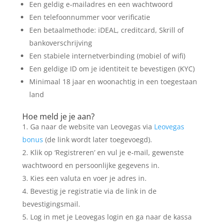
Een geldig e‑mailadres en een wachtwoord
Een telefoonnummer voor verificatie
Een betaalmethode: iDEAL, creditcard, Skrill of
bankoverschrijving
Een stabiele internetverbinding (mobiel of wifi)
Een geldige ID om je identiteit te bevestigen (KYC)
Minimaal 18 jaar en woonachtig in een toegestaan
land
Hoe meld je je aan?
Ga naar de website van Leovegas via
Leovegas
bonus
(de link wordt later toegevoegd).
Klik op ‘Registreren’ en vul je e‑mail, gewenste
wachtwoord en persoonlijke gegevens in.
Kies een valuta en voer je adres in.
Bevestig je registratie via de link in de
bevestigingsmail.
Log in met je Leovegas login en ga naar de kassa