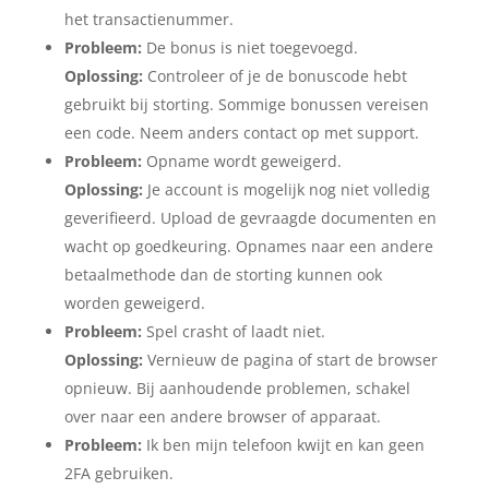
het transactienummer.
Probleem:
De bonus is niet toegevoegd.
Oplossing:
Controleer of je de bonuscode hebt
gebruikt bij storting. Sommige bonussen vereisen
een code. Neem anders contact op met support.
Probleem:
Opname wordt geweigerd.
Oplossing:
Je account is mogelijk nog niet volledig
geverifieerd. Upload de gevraagde documenten en
wacht op goedkeuring. Opnames naar een andere
betaalmethode dan de storting kunnen ook
worden geweigerd.
Probleem:
Spel crasht of laadt niet.
Oplossing:
Vernieuw de pagina of start de browser
opnieuw. Bij aanhoudende problemen, schakel
over naar een andere browser of apparaat.
Probleem:
Ik ben mijn telefoon kwijt en kan geen
2FA gebruiken.