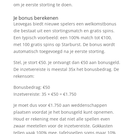
om je eerste storting te doen.
Je bonus berekenen
Leovegas biedt nieuwe spelers een welkomstbonus
die bestaat uit een stortingsmatch en gratis spins.
Een typisch voorbeeld: een 100% match tot €100,
met 100 gratis spins op Starburst. De bonus wordt
automatisch toegevoegd na je eerste storting.
Stel, je stort €50. Je ontvangt dan €50 aan bonusgeld.
De inzetvereiste is meestal 35x het bonusbedrag. De
rekensom:
Bonusbedrag: €50
Inzetvereiste: 35 × €50 = €1.750
Je moet dus voor €1.750 aan weddenschappen
plaatsen voordat je het bonusgeld kunt opnemen.
Houd er rekening mee dat niet alle spellen even
zwaar meetellen voor de inzetvereiste. Gokkasten
tellen vaak 100% mee, tafelspellen soms maar 10%