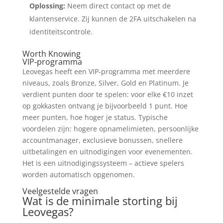
Oplossing:
Neem direct contact op met de
klantenservice. Zij kunnen de 2FA uitschakelen na
identiteitscontrole.
Worth Knowing
VIP‑programma
Leovegas heeft een VIP‑programma met meerdere
niveaus, zoals Bronze, Silver, Gold en Platinum. Je
verdient punten door te spelen: voor elke €10 inzet
op gokkasten ontvang je bijvoorbeeld 1 punt. Hoe
meer punten, hoe hoger je status. Typische
voordelen zijn: hogere opnamelimieten, persoonlijke
accountmanager, exclusieve bonussen, snellere
uitbetalingen en uitnodigingen voor evenementen.
Het is een uitnodigingssysteem – actieve spelers
worden automatisch opgenomen.
Veelgestelde vragen
Wat is de minimale storting bij
Leovegas?