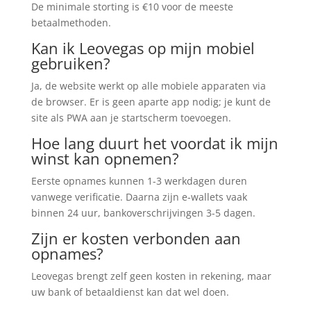
De minimale storting is €10 voor de meeste
betaalmethoden.
Kan ik Leovegas op mijn mobiel
gebruiken?
Ja, de website werkt op alle mobiele apparaten via
de browser. Er is geen aparte app nodig; je kunt de
site als PWA aan je startscherm toevoegen.
Hoe lang duurt het voordat ik mijn
winst kan opnemen?
Eerste opnames kunnen 1-3 werkdagen duren
vanwege verificatie. Daarna zijn e‑wallets vaak
binnen 24 uur, bankoverschrijvingen 3-5 dagen.
Zijn er kosten verbonden aan
opnames?
Leovegas brengt zelf geen kosten in rekening, maar
uw bank of betaaldienst kan dat wel doen.