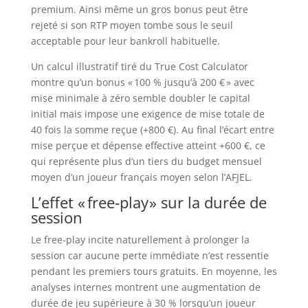
premium. Ainsi même un gros bonus peut être
rejeté si son RTP moyen tombe sous le seuil
acceptable pour leur bankroll habituelle.
Un calcul illustratif tiré du True Cost Calculator
montre qu’un bonus « 100 % jusqu’à 200 € » avec
mise minimale à zéro semble doubler le capital
initial mais impose une exigence de mise totale de
40 fois la somme reçue (+800 €). Au final l’écart entre
mise perçue et dépense effective atteint +600 €, ce
qui représente plus d’un tiers du budget mensuel
moyen d’un joueur français moyen selon l’AFJEL.
L’effet « free‑play » sur la durée de
session
Le free‑play incite naturellement à prolonger la
session car aucune perte immédiate n’est ressentie
pendant les premiers tours gratuits. En moyenne, les
analyses internes montrent une augmentation de
durée de jeu supérieure à 30 % lorsqu’un joueur