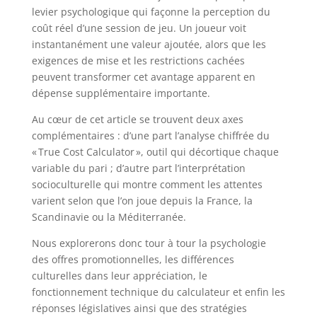
levier psychologique qui façonne la perception du
coût réel d’une session de jeu. Un joueur voit
instantanément une valeur ajoutée, alors que les
exigences de mise et les restrictions cachées
peuvent transformer cet avantage apparent en
dépense supplémentaire importante.
Au cœur de cet article se trouvent deux axes
complémentaires : d’une part l’analyse chiffrée du
« True Cost Calculator », outil qui décortique chaque
variable du pari ; d’autre part l’interprétation
socioculturelle qui montre comment les attentes
varient selon que l’on joue depuis la France, la
Scandinavie ou la Méditerranée.
Nous explorerons donc tour à tour la psychologie
des offres promotionnelles, les différences
culturelles dans leur appréciation, le
fonctionnement technique du calculateur et enfin les
réponses législatives ainsi que des stratégies