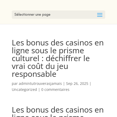
Sélectionner une page
Les bonus des casinos en
ligne sous le prisme
culturel : déchiffrer le
vrai coût du jeu
responsable
par
admintutrouverasjamais
|
Sep 26, 2025
|
Uncategorized
|
0 commentaires
Les bonus des casinos en