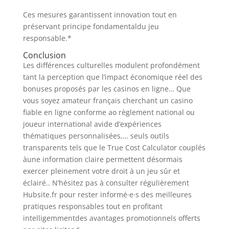
Ces mesures garantissent innovation tout en
préservant principe fondamentaldu jeu
responsable.*
Conclusion
Les différences culturelles modulent profondément
tant la perception que l’impact économique réel des
bonuses proposés par les casinos en ligne… Que
vous soyez amateur français cherchant un casino
fiable en ligne conforme ao règlement national ou
joueur international avide d’expériences
thématiques personnalisées,… seuls outils
transparents tels que le True Cost Calculator couplés
àune information claire permettent désormais
exercer pleinement votre droit à un jeu sûr et
éclairé.. N’hésitez pas à consulter régulièrement
Hubsite.fr pour rester informé·e·s des meilleures
pratiques responsables tout en profitant
intelligemmentdes avantages promotionnels offerts