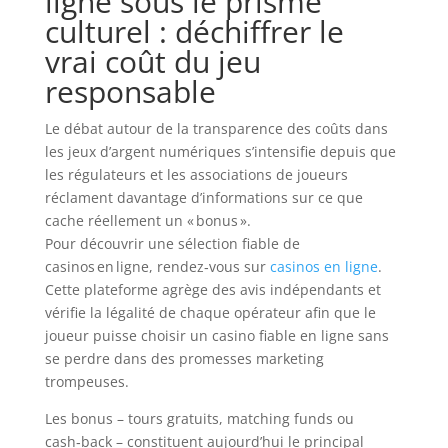
ligne sous le prisme
culturel : déchiffrer le
vrai coût du jeu
responsable
Le débat autour de la transparence des coûts dans
les jeux d’argent numériques s’intensifie depuis que
les régulateurs et les associations de joueurs
réclament davantage d’informations sur ce que
cache réellement un « bonus ».
Pour découvrir une sélection fiable de
casinos en ligne, rendez‑vous sur
casinos en ligne
.
Cette plateforme agrège des avis indépendants et
vérifie la légalité de chaque opérateur afin que le
joueur puisse choisir un casino fiable en ligne sans
se perdre dans des promesses marketing
trompeuses.
Les bonus – tours gratuits, matching funds ou
cash‑back – constituent aujourd’hui le principal