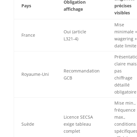
Obligation
Pays
précises
affichage
visibles
Mise
Oui (article
minimale 
France
L321‑4)
wagering +
date limite
Présentati
claire mais
Recommandation
pas
Royaume‑Uni
GCB
chiffrage
détaillé
obligatoire
Mise min.,
fréquence
Licence SECSA
max.,
Suède
exige tableau
conditions
complet
spécifique