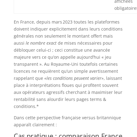
affichées
obligatoire
En France, depuis mars 2023 toutes les plateformes
doivent indiquer explicitement dans leurs conditions
générales non seulement le montant offert mais
aussi
le nombre exact
de mises nécessaires pour
débloquer celui‑ci ; ceci constitue une avancée
majeure vers ce qu’on appelle aujourd’hui « jeu
transparent ». Au Royaume‑Uni toutefois certaines
licences ne requièrent qu’un simple avertissement
rappelant que
«​les conditions peuvent varier​»
, laissant
place à interprétations floues qui profitent souvent
aux opérateurs agressifs cherchant à maximiser leur
rentabilité sans alourdir leurs pages terms &
conditions.*
Dans cette perspective française versus britannique
apparaît clairement :
Cas pratique : comparaison France