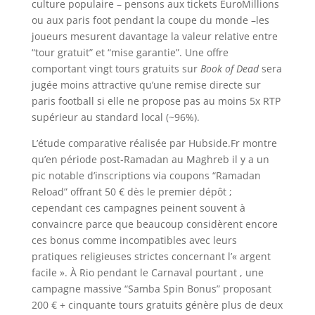
culture populaire – pensons aux tickets EuroMillions
ou aux paris foot pendant la coupe du monde –les
joueurs mesurent davantage la valeur relative entre
“tour gratuit” et “mise garantie”. Une offre
comportant vingt tours gratuits sur
Book of Dead
sera
jugée moins attractive qu’une remise directe sur
paris football si elle ne propose pas au moins 5x RTP
supérieur au standard local (~96%).
L’étude comparative réalisée par Hubside.Fr montre
qu’en période post‑Ramadan au Maghreb il y a un
pic notable d’inscriptions via coupons “Ramadan
Reload” offrant 50 € dès le premier dépôt ;
cependant ces campagnes peinent souvent à
convaincre parce que beaucoup considèrent encore
ces bonus comme incompatibles avec leurs
pratiques religieuses strictes concernant l’« argent
facile ». À Rio pendant le Carnaval pourtant , une
campagne massive “Samba Spin Bonus” proposant
200 € + cinquante tours gratuits génère plus de deux