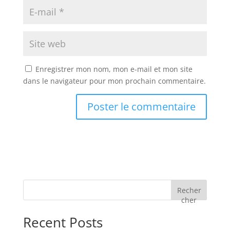
Enregistrer mon nom, mon e-mail et mon site
dans le navigateur pour mon prochain commentaire.
Recher
cher
Recent Posts