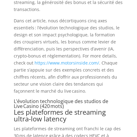
streaming, la générosité des bonus et la sécurité des
transactions.
Dans cet article, nous décortiquons cinq axes
essentiels : l’évolution technologique des studios, le
design et son impact psychologique, la formation
des croupiers virtuels, les bonus comme levier de
différenciation, puis les perspectives d’avenir (IA,
crypto‑bonus et réglementation). For more details,
check out
https://www.motorsinside.com/
. Chaque
partie s’appuie sur des exemples concrets et des
chiffres récents, afin d’offrir aux professionnels du
secteur une vision claire des tendances qui
façonnent le marché du live casino.
L’évolution technologique des studios de
Live Casino (420 mots)
Les plateformes de streaming
ultra‑low latency
Les plateformes de streaming ont franchi le cap des
30 ms de latence grâce à des codecs HEVC et à