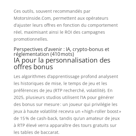
Ces outils, souvent recommandés par
MotorsInside.Com, permettent aux opérateurs
d’ajuster leurs offres en fonction du comportement
réel, maximisant ainsi le ROI des campagnes
promotionnelles.
Perspectives d’avenir : IA, crypto‑bonus et
réglementation (410 mots)
IA pour la personnalisation des
offres bonus
Les algorithmes d’apprentissage profond analysent
les historiques de mise, le temps de jeu et les
préférences de jeu (RTP recherché, volatilité). En
2025, plusieurs studios utilisent l’IA pour générer
des bonus sur mesure : un joueur qui privilégie les
jeux à haute volatilité recevra un « high‑roller boost »
de 15 % de cash‑back, tandis qu’un amateur de jeux
à RTP élevé verra apparaître des tours gratuits sur
les tables de baccarat.