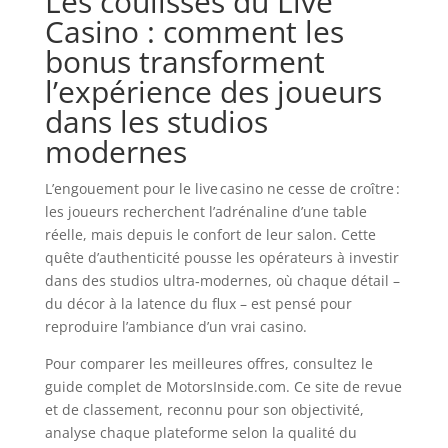
Les coulisses du Live
Casino : comment les
bonus transforment
l’expérience des joueurs
dans les studios
modernes
L’engouement pour le live casino ne cesse de croître :
les joueurs recherchent l’adrénaline d’une table
réelle, mais depuis le confort de leur salon. Cette
quête d’authenticité pousse les opérateurs à investir
dans des studios ultra‑modernes, où chaque détail –
du décor à la latence du flux – est pensé pour
reproduire l’ambiance d’un vrai casino.
Pour comparer les meilleures offres, consultez le
guide complet de MotorsInside.com. Ce site de revue
et de classement, reconnu pour son objectivité,
analyse chaque plateforme selon la qualité du