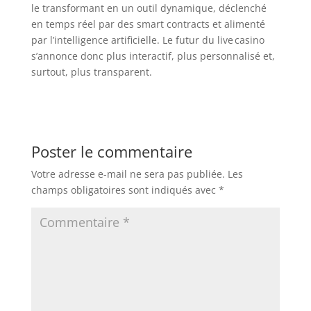
le transformant en un outil dynamique, déclenché
en temps réel par des smart contracts et alimenté
par l’intelligence artificielle. Le futur du live casino
s’annonce donc plus interactif, plus personnalisé et,
surtout, plus transparent.
Poster le commentaire
Votre adresse e-mail ne sera pas publiée.
Les
champs obligatoires sont indiqués avec
*