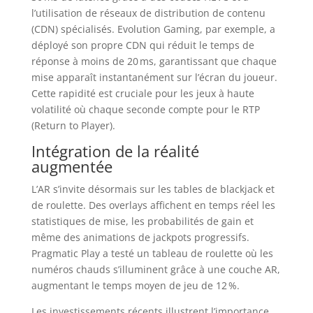
l’utilisation de réseaux de distribution de contenu
(CDN) spécialisés. Evolution Gaming, par exemple, a
déployé son propre CDN qui réduit le temps de
réponse à moins de 20 ms, garantissant que chaque
mise apparaît instantanément sur l’écran du joueur.
Cette rapidité est cruciale pour les jeux à haute
volatilité où chaque seconde compte pour le RTP
(Return to Player).
Intégration de la réalité
augmentée
L’AR s’invite désormais sur les tables de blackjack et
de roulette. Des overlays affichent en temps réel les
statistiques de mise, les probabilités de gain et
même des animations de jackpots progressifs.
Pragmatic Play a testé un tableau de roulette où les
numéros chauds s’illuminent grâce à une couche AR,
augmentant le temps moyen de jeu de 12 %.
Les investissements récents illustrent l’importance