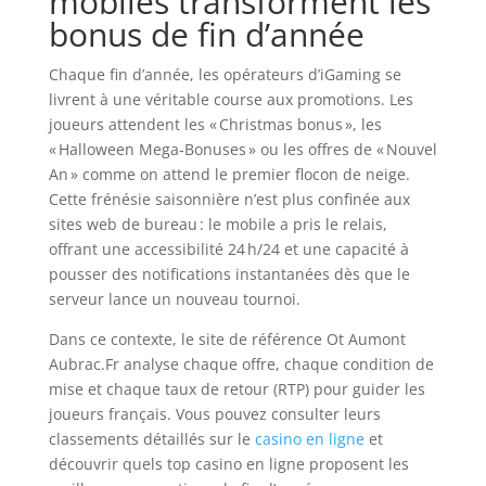
mobiles transforment les
bonus de fin d’année
Chaque fin d’année, les opérateurs d’iGaming se
livrent à une véritable course aux promotions. Les
joueurs attendent les « Christmas bonus », les
« Halloween Mega‑Bonuses » ou les offres de « Nouvel
An » comme on attend le premier flocon de neige.
Cette frénésie saisonnière n’est plus confinée aux
sites web de bureau : le mobile a pris le relais,
offrant une accessibilité 24 h/24 et une capacité à
pousser des notifications instantanées dès que le
serveur lance un nouveau tournoi.
Dans ce contexte, le site de référence Ot Aumont
Aubrac.Fr analyse chaque offre, chaque condition de
mise et chaque taux de retour (RTP) pour guider les
joueurs français. Vous pouvez consulter leurs
classements détaillés sur le
casino en ligne
et
découvrir quels top casino en ligne proposent les