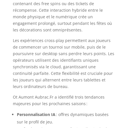
contenant des free spins ou des tickets de
récompense. Cette interaction hybride entre le
monde physique et le numérique crée un
engagement prolongé, surtout pendant les fêtes où
les décorations sont omniprésentes.
Les expériences cross‑play permettent aux joueurs
de commencer un tournoi sur mobile, puis de le
poursuivre sur desktop sans perdre leurs points. Les
opérateurs utilisent des identifiants uniques
synchronisés via le cloud, garantissant une
continuité parfaite. Cette flexibilité est cruciale pour
les joueurs qui alternent entre leurs tablettes et
leurs ordinateurs de bureau.
Ot Aumont Aubrac.Fr a identifié trois tendances
majeures pour les prochaines saisons :
Personnalisation IA
: offres dynamiques basées
sur le profil de jeu.