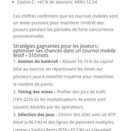
Casino C : +41 % de sessions, ARPU 12,3 €
Ces chiffres confirment que les tournois mobiles sont
un levier puissant pour maintenir l’intérêt des
joueurs pendant les périodes de forte concurrence
promotionnelle.
Stratégies gagnantes pour les joueurs :
optimiser ses chances dans un tournoi mobile
festif – 310 mots
Gestion du bankroll
– Allouer 10‑15 % du capital
total au tournoi, en répartissant les mises sur
plusieurs jeux à volatilité moyenne pour maximiser
le nombre de points.
Timing des mises
– Profiter des pics de trafic
(18 h‑22 h) où les multiplicateurs de points sont
souvent doublés par les opérateurs.
Sélection des jeux
– Choisir des slots avec un RTP
élevé (≥ 96,5 %) et des lignes de paiement multiples,
comme « Santa’s Reel » (RTP = 97,2 %) ou « Haunted