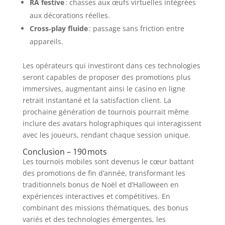
RA festive
: chasses aux œufs virtuelles intégrées
aux décorations réelles.
Cross‑play fluide
: passage sans friction entre
appareils.
Les opérateurs qui investiront dans ces technologies
seront capables de proposer des promotions plus
immersives, augmentant ainsi le casino en ligne
retrait instantané et la satisfaction client. La
prochaine génération de tournois pourrait même
inclure des avatars holographiques qui interagissent
avec les joueurs, rendant chaque session unique.
Conclusion – 190 mots
Les tournois mobiles sont devenus le cœur battant
des promotions de fin d’année, transformant les
traditionnels bonus de Noël et d’Halloween en
expériences interactives et compétitives. En
combinant des missions thématiques, des bonus
variés et des technologies émergentes, les