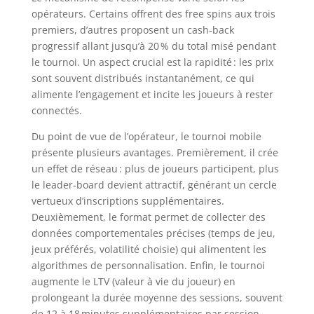
opérateurs. Certains offrent des free spins aux trois
premiers, d’autres proposent un cash‑back
progressif allant jusqu’à 20 % du total misé pendant
le tournoi. Un aspect crucial est la rapidité : les prix
sont souvent distribués instantanément, ce qui
alimente l’engagement et incite les joueurs à rester
connectés.
Du point de vue de l’opérateur, le tournoi mobile
présente plusieurs avantages. Premièrement, il crée
un effet de réseau : plus de joueurs participent, plus
le leader‑board devient attractif, générant un cercle
vertueux d’inscriptions supplémentaires.
Deuxièmement, le format permet de collecter des
données comportementales précises (temps de jeu,
jeux préférés, volatilité choisie) qui alimentent les
algorithmes de personnalisation. Enfin, le tournoi
augmente le LTV (valeur à vie du joueur) en
prolongeant la durée moyenne des sessions, souvent
de 12 à 18 minutes supplémentaires par session