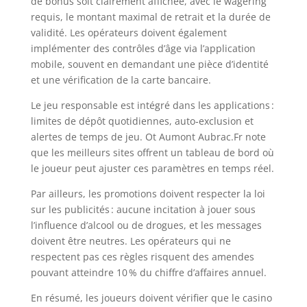
de bonus soit clairement affichée, avec le wagering
requis, le montant maximal de retrait et la durée de
validité. Les opérateurs doivent également
implémenter des contrôles d’âge via l’application
mobile, souvent en demandant une pièce d’identité
et une vérification de la carte bancaire.
Le jeu responsable est intégré dans les applications :
limites de dépôt quotidiennes, auto‑exclusion et
alertes de temps de jeu. Ot Aumont Aubrac.Fr note
que les meilleurs sites offrent un tableau de bord où
le joueur peut ajuster ces paramètres en temps réel.
Par ailleurs, les promotions doivent respecter la loi
sur les publicités : aucune incitation à jouer sous
l’influence d’alcool ou de drogues, et les messages
doivent être neutres. Les opérateurs qui ne
respectent pas ces règles risquent des amendes
pouvant atteindre 10 % du chiffre d’affaires annuel.
En résumé, les joueurs doivent vérifier que le casino