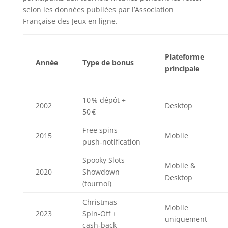
selon les données publiées par l’Association
Française des Jeux en ligne.
Plateforme
Année
Type de bonus
principale
10 % dépôt +
2002
Desktop
50 €
Free spins
2015
Mobile
push‑notification
Spooky Slots
Mobile &
2020
Showdown
Desktop
(tournoi)
Christmas
Mobile
2023
Spin‑Off +
uniquement
cash‑back