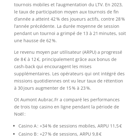
tournois mobiles et l’augmentation du LTV. En 2023,
le taux de participation moyen aux tournois de fin
d’année a atteint 42 % des joueurs actifs, contre 28 %
l’année précédente. La durée moyenne de session
pendant un tournoi a grimpé de 13 à 21 minutes, soit
une hausse de 62 %.
Le revenu moyen par utilisateur (ARPU) a progressé
de 8 € à 12 €, principalement grâce aux bonus de
cash‑back qui encouragent les mises
supplémentaires. Les opérateurs qui ont intégré des
missions quotidiennes ont vu leur taux de rétention
à 30 jours augmenter de 15 % à 23 %.
Ot Aumont Aubrac.Fr a comparé les performances
de trois top casino en ligne pendant la période de
Noël :
Casino A : +34 % de sessions mobiles, ARPU 11,5 €
Casino B : +27 % de sessions, ARPU 9,8 €