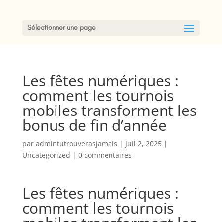
Sélectionner une page
Les fêtes numériques :
comment les tournois
mobiles transforment les
bonus de fin d’année
par
admintutrouverasjamais
|
Juil 2, 2025
|
Uncategorized
|
0 commentaires
Les fêtes numériques :
comment les tournois