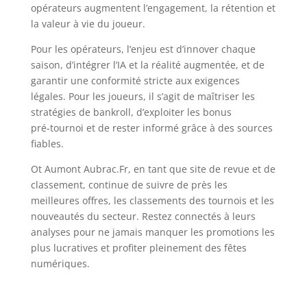
opérateurs augmentent l’engagement, la rétention et
la valeur à vie du joueur.
Pour les opérateurs, l’enjeu est d’innover chaque
saison, d’intégrer l’IA et la réalité augmentée, et de
garantir une conformité stricte aux exigences
légales. Pour les joueurs, il s’agit de maîtriser les
stratégies de bankroll, d’exploiter les bonus
pré‑tournoi et de rester informé grâce à des sources
fiables.
Ot Aumont Aubrac.Fr, en tant que site de revue et de
classement, continue de suivre de près les
meilleures offres, les classements des tournois et les
nouveautés du secteur. Restez connectés à leurs
analyses pour ne jamais manquer les promotions les
plus lucratives et profiter pleinement des fêtes
numériques.