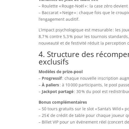
– Roulette « Rouge‑Noël » : la case zéro devie
– Baccarat « Neige » : chaque fois que le croup
l’engagement auditif.
L’impact psychologique est mesurable : les jo
8,7 % contre 5,3 % pour les tournois standards
nouveauté et de festivité réduit la perception 
4. Structure des récompe
exclusifs
Modèles de prize‑pool
–
Progressif
: chaque nouvelle inscription augm
–
À paliers
: à 10 000 participants, le pool pass
–
Jackpot partagé
: 30 % du pool est redistribu
Bonus complémentaires
– 50 tours gratuits sur le slot « Santa’s Wild » p
– 25 € de crédit de table pour chaque joueur q
– Billet VIP pour un événement réel (concert de