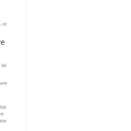
s
, ce
ve
u de
 une
lité
nt
asse