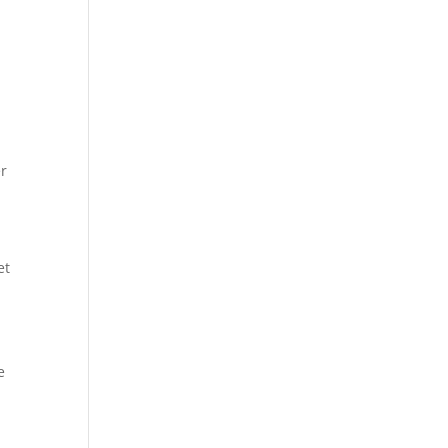
er
et
e