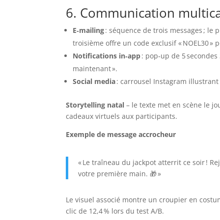
6. Communication multican
E‑mailing
: séquence de trois messages ; le 
troisième offre un code exclusif « NOEL30 »
Notifications in‑app
: pop‑up de 5 secondes 
maintenant ».
Social media
: carrousel Instagram illustra
Storytelling natal
– le texte met en scène le jo
cadeaux virtuels aux participants.
Exemple de message accrocheur
« Le traîneau du jackpot atterrit ce soir ! 
votre première main. 🎁 »
Le visuel associé montre un croupier en costu
clic de 12,4 % lors du test A/B.