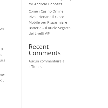
for Android Deposits
Come i Casinò Online
Rivoluzionano il Gioco
Mobile per Risparmiare
Batteria – Il Ruolo Segreto
des
dei Livelli VIP
Recent
2 %
Comments
ns
eurs
Aucun commentaire à
afficher.
ones
 qui