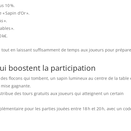
us 10 %.
 « Sapin d’Or ».
s ».
ables ».
0 k€.
ue, tout en laissant suffisamment de temps aux joueurs pour prépar
i boostent la participation
des flocons qui tombent, un sapin lumineux au centre de la table 
 mise gagnante.
stribue des tours gratuits aux joueurs qui atteignent un certain
lémentaire pour les parties jouées entre 18 h et 20 h, avec un cod