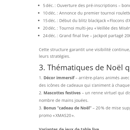
5 déc. : Ouverture des pré‑inscriptions – bon
10 déc. : Annonce du premier tournoi roulette
15 déc. : Début du blitz blackjack « Flocons d’A
20 déc. : Tournoi multi‑jeu « Veillée des Misér
24 déc. : Grand final live – jackpot partagé 20
Cette structure garantit une visibilité contin
leurs stratégies.
3. Thématiques de Noël qu
Décor immersif
– arrière‑plans animés avec 
des icônes de cadeaux qui s’animent à chaque
Mascottes festives
– un renne virtuel qui di
nombre de mains jouées.
Bonus “cadeau de Noël”
– 20 % de mise supp
promo « XMAS20 ».
Variantes de jeux de table live