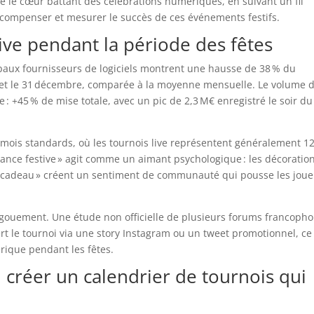
ive le cœur battant des célébrations numériques, en suivant un fil
écompenser et mesurer le succès de ces événements festifs.
ive pendant la période des fêtes
cipaux fournisseurs de logiciels montrent une hausse de 38 % du
 et le 31 décembre, comparée à la moyenne mensuelle. Le volume 
 +45 % de mise totale, avec un pic de 2,3 M€ enregistré le soir du
mois standards, où les tournois live représentent généralement 1
biance festive » agit comme un aimant psychologique : les décoratio
 « cadeau » créent un sentiment de communauté qui pousse les jou
engouement. Une étude non officielle de plusieurs forums francoph
rt le tournoi via une story Instagram ou un tweet promotionnel, ce
rique pendant les fêtes.
 : créer un calendrier de tournois qui