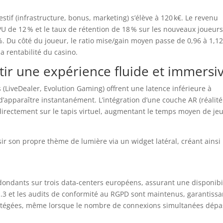
estif (infrastructure, bonus, marketing) s’élève à 120 k€. Le revenu
U de 12 % et le taux de rétention de 18 % sur les nouveaux joueur
%. Du côté du joueur, le ratio mise/gain moyen passe de 0,96 à 1,12
a rentabilité du casino.
ntir une expérience fluide et immersi
 (LiveDealer, Evolution Gaming) offrent une latence inférieure à
d’apparaître instantanément. L’intégration d’une couche AR (réalité
irectement sur le tapis virtuel, augmentant le temps moyen de je
ir son propre thème de lumière via un widget latéral, créant ainsi
redondants sur trois data‑centers européens, assurant une disponibi
1.3 et les audits de conformité au RGPD sont maintenus, garantissa
protégées, même lorsque le nombre de connexions simultanées dép