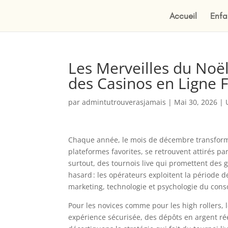
Accueil
Enfa
Les Merveilles du Noë
des Casinos en Ligne Fo
par
admintutrouverasjamais
|
Mai 30, 2026
|
Chaque année, le mois de décembre transforme 
plateformes favorites, se retrouvent attirés 
surtout, des tournois live qui promettent des 
hasard : les opérateurs exploitent la période 
marketing, technologie et psychologie du co
Pour les novices comme pour les high rollers, 
expérience sécurisée, des dépôts en argent réel