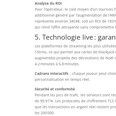
Analyse du ROI
Pour l’opérateur, le coût moyen d’un tournois f
additionnel généré par l’augmentation de l’ARP
représente environ 340 k€, soit un ROI de 183 
qui rend l’offre attrayante sans compromettre l
5. Technologie live : gara
Les plateformes de streaming les plus utilisées
150 ms, ce qui permet aux cartes de blackjack 
augmentée) projette des décorations de Noël d
4,2 minutes à 6,8 minutes.
Cadrans interactifs
– chaque joueur peut chois
personnalisation en temps réel.
Sécurité et conformité
Pendant les pics de trafic, les serveurs sont 
de 99,97 %. Les protocoles de chiffrement TLS 
que les transactions en argent réel restent 
les 200 000.