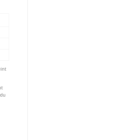
eint
nt
 du