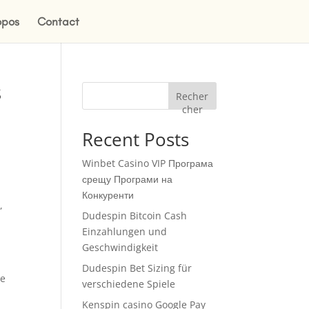
opos
Contact
s
Recher
cher
Recent Posts
Winbet Casino VIP Програма
срещу Програми на
Конкуренти
,
Dudespin Bitcoin Cash
Einzahlungen und
Geschwindigkeit
Dudespin Bet Sizing für
ne
verschiedene Spiele
Kenspin casino Google Pay