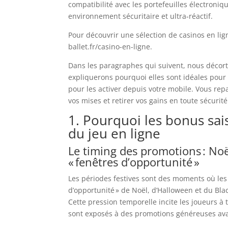
compatibilité avec les portefeuilles électroniq
environnement sécuritaire et ultra‑réactif.
Pour découvrir une sélection de casinos en lign
ballet.fr/casino-en-ligne.
Dans les paragraphes qui suivent, nous décort
expliquerons pourquoi elles sont idéales pour
pour les activer depuis votre mobile. Vous repar
vos mises et retirer vos gains en toute sécurité
1. Pourquoi les bonus sai
du jeu en ligne
Le timing des promotions : No
« fenêtres d’opportunité »
Les périodes festives sont des moments où les
d’opportunité » de Noël, d’Halloween et du Bla
Cette pression temporelle incite les joueurs à 
sont exposés à des promotions généreuses avan