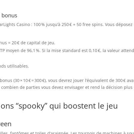
u bonus
Lights Casino : 100 % jusqu’à 250 € + 50 free spins. Vous déposez 
us = 20 € de capital de jeu.
TP moyen de 96,1 %. Si la mise standard est 0,10 €, la valeur atten
ds utilisables.
onus (30 × 10 € = 300 €), vous devrez jouer l’équivalent de 300 € av
t combien de parties vous devez envisager et rend la décision plus
ions “spooky” qui boostent le jeu
ween
illes, fantômes et toiles d’araignée. Les tournois de machines à so