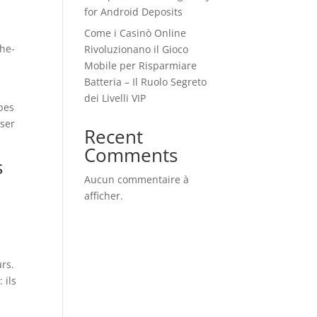
for Android Deposits
Come i Casinò Online
the-
Rivoluzionano il Gioco
Mobile per Risparmiare
Batteria – Il Ruolo Segreto
dei Livelli VIP
pes
iser
Recent
Comments
s
Aucun commentaire à
afficher.
urs.
 ils