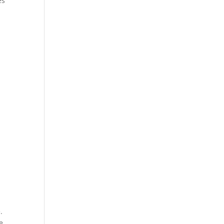
es
.
e