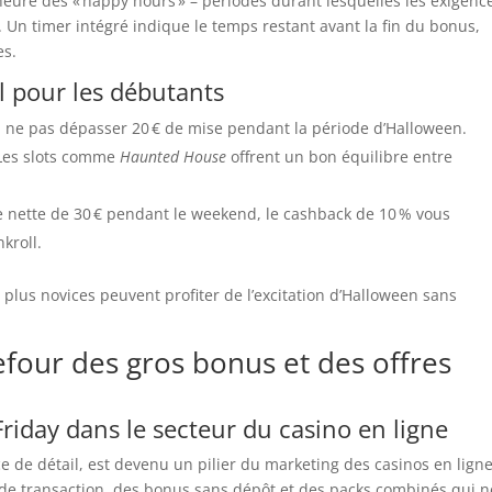
’heure des « happy hours » – périodes durant lesquelles les exigenc
x). Un timer intégré indique le temps restant avant la fin du bonus,
es.
l pour les débutants
 ne pas dépasser 20 € de mise pendant la période d’Halloween.
Les slots comme
Haunted House
offrent un bon équilibre entre
e nette de 30 € pendant le weekend, le cashback de 10 % vous
kroll.
 plus novices peuvent profiter de l’excitation d’Halloween sans
rrefour des gros bonus et des offres
iday dans le secteur du casino en ligne
e de détail, est devenu un pilier du marketing des casinos en ligne
s de transaction, des bonus sans dépôt et des packs combinés qui n