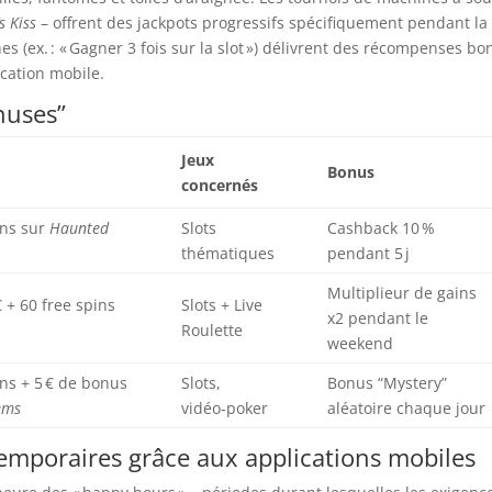
s Kiss
– offrent des jackpots progressifs spécifiquement pendant la
 (ex. : « Gagner 3 fois sur la slot ») délivrent des récompenses bo
ication mobile.
nuses”
Jeux
Bonus
concernés
ins sur
Haunted
Slots
Cashback 10 %
thématiques
pendant 5 j
Multiplieur de gains
 + 60 free spins
Slots + Live
x2 pendant le
Roulette
weekend
ins + 5 € de bonus
Slots,
Bonus “Mystery”
ems
vidéo‑poker
aléatoire chaque jour
emporaires grâce aux applications mobiles