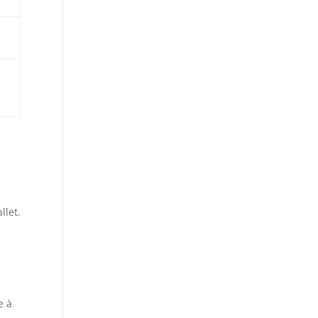
llet.
e à