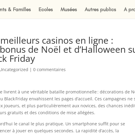
nts & Familles
Ecoles
Musées
Autres publics
A pr
 meilleurs casinos en ligne :
bonus de Noël et d’Halloween s
ck Friday
Uncategorized
|
0 commentaires
se livrent à une véritable bataille promotionnelle : décorations de N
 du Black Friday envahissent les pages d’accueil. Ces campagnes ne 
ux joueurs, et plus particulièrement aux novices, des chances inédi
rs gratuits et des conditions de mise allégées.
rd’hui le canal le plus pratique. Un smartphone suffit pour se
ncer à jouer en quelques secondes. La rapidité d’accès, la