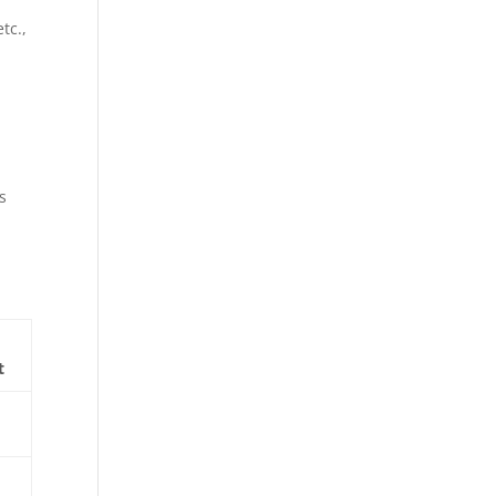
tc.,
s
t