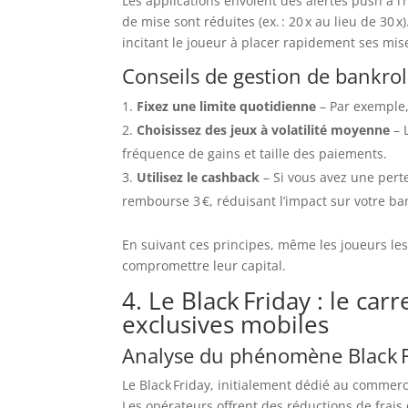
Les applications envoient des alertes push à l
de mise sont réduites (ex. : 20 x au lieu de 30 
incitant le joueur à placer rapidement ses mis
Conseils de gestion de bankrol
Fixez une limite quotidienne
– Par exemple,
Choisissez des jeux à volatilité moyenne
– 
fréquence de gains et taille des paiements.
Utilisez le cashback
– Si vous avez une pert
rembourse 3 €, réduisant l’impact sur votre ban
En suivant ces principes, même les joueurs les
compromettre leur capital.
4. Le Black Friday : le ca
exclusives mobiles
Analyse du phénomène Black Fr
Le Black Friday, initialement dédié au commerc
Les opérateurs offrent des réductions de frai