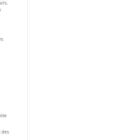
urs,
e
es
mite
t des