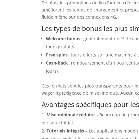
De plus, les promotions de fin d’année coïncide
améliorent les temps de chargement et propose
fluide même sur des connexions 4G.
Les types de bonus les plus s
Welcome bonus
: généralement un % de corr
tours gratuits.
Free spins
: tours offerts sur une machine à
Cash‑back
: remboursement d’un pourcentage
jours).
Ces formats sont les plus transparents pour les 
wagering (exigence de mise) indiqué. Aucun c
Avantages spécifiques pour le
Mise minimale réduite
– Beaucoup de promot
le risque initial.
Tutoriels intégrés
– Les applications modern
pop‑ups explicatifs sur les règles de chaque je