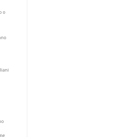
o o
nno
liani
no
ome