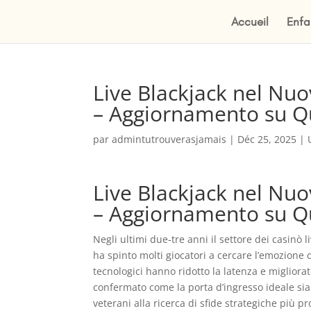
Accueil
Enfa
Live Blackjack nel Nu
– Aggiornamento su Q
par
admintutrouverasjamais
|
Déc 25, 2025
|
Live Blackjack nel Nu
– Aggiornamento su Q
Negli ultimi due‑tre anni il settore dei casinò
ha spinto molti giocatori a cercare l’emozione 
tecnologici hanno ridotto la latenza e migliorato
confermato come la porta d’ingresso ideale sia 
veterani alla ricerca di sfide strategiche più pr