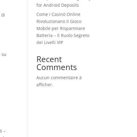
for Android Deposits
Come i Casinò Online
 di
Rivoluzionano il Gioco
Mobile per Risparmiare
Batteria – Il Ruolo Segreto
dei Livelli VIP
i su
Recent
Comments
Aucun commentaire à
afficher.
,
i –