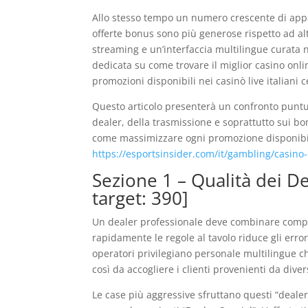
Allo stesso tempo un numero crescente di appa
offerte bonus sono più generose rispetto ad alt
streaming e un’interfaccia multilingue curata n
dedicata su come trovare il miglior casino online
promozioni disponibili nei casinò live italiani
Questo articolo presenterà un confronto puntual
dealer, della trasmissione e soprattutto sui bon
come massimizzare ogni promozione disponibil
https://esportsinsider.com/it/gambling/casino-
Sezione 1 – Qualità dei D
target: 390]
Un dealer professionale deve combinare compet
rapidamente le regole al tavolo riduce gli error
operatori privilegiano personale multilingue ch
così da accogliere i clienti provenienti da dive
Le case più aggressive sfruttano questi “dealer