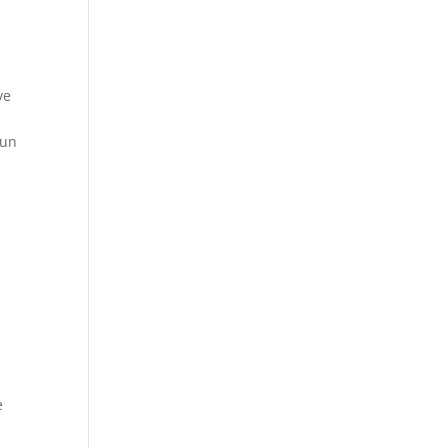
ve
 un
e