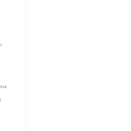
i
ossa
l
a