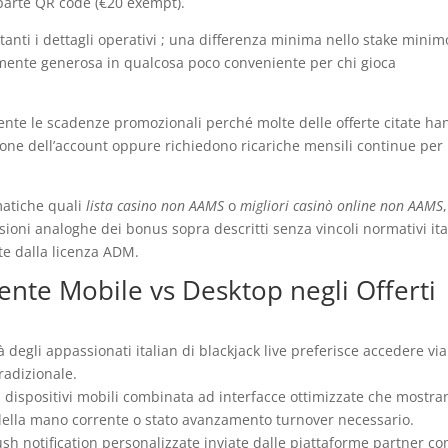
parte QR code (€20 exempt).
nti i dettagli operativi ; una differenza minima nello stake minim
camente generosa in qualcosa poco conveniente per chi gioca
nte le scadenze promozionali perché molte delle offerte citate ha
azione dell’account oppure richiedono ricariche mensili continue per
matiche quali
lista casino non AAMS
o
migliori casinò online non AAMS
,
ioni analoghe dei bonus sopra descritti senza vincoli normativi ita
te dalla licenza ADM.
ente Mobile vs Desktop negli Offerti
li appassionati italian​​​​​​​​​ ​di blackjack live preferisce accedere via
radizionale.
dai dispositivi mobili combinata ad interfacce ottimizzate che mostra
 della mano corrente o stato avanzamento turnover necessario.
ush notification personalizzate inviate dalle piattaforme partner c