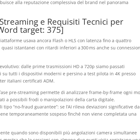
tribuisce alla reputazione complessiva del brand nel panorama
Streaming e Requisiti Tecnici per
ord target: 375]
iattaforme usava ancora Flash o HLS con latenza fino a quattro
asi istantanei con ritardi inferiori a 300 ms anche su connession
 evolutivo: dalle prime trasmissioni HD a 720p siamo passati
 su tutti i dispositivi moderni e persino a test pilota in 4K presso
er italiani certificati ADM.
lla fase pre‑streaming permette di analizzare frame-by-frame ogni m
ti a possibili frodi o manipolazioni della carta digitale.
 tipo “no‑fraud guarantee”: se l’AI rileva deviazioni significative da
viene temporaneamente sospeso finché non viene completata una
olmente quando sono disponibili più angolazioni camera simultanee
ts mostra che le sessioni con almeno due punti vista registrano un