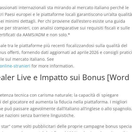
ssionati internazionali sta mirando al mercato italiano perché le
ri Paesi europei e le piattaforme locali garantiscono un’alta qualità
ei minimi dettagli. Per chi proviene dall’estero esiste una guida
 per stranieri, con analisi comparative sui requisiti fiscali e sulle
 certificati da AAMS/ADM e non solo.*
e tra le piattaforme più recenti focalizzandosi sulla qualità del
us offerti, fornendo dati aggiornati ad aprile 2026 e consigli pratic
e sul mercato italiano. See
online-stranieri
for more information.
ealer Live e Impatto sui Bonus [Word
enza tecnica con carisma naturale; la capacità di spiegare
i del giocatore ed aumenta la fiducia nella piattaforma. I migliori
e può passare agevolmente dall’italiano all’inglese o allo spagnolo
rse nazioni senza barriere linguistiche.
 star” come volti pubblicitari delle proprie campagne bonus special