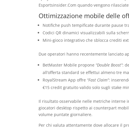
Esportsinsider.Com quando vengono rilasciate
Ottimizzazione mobile delle of
Notifiche push tempificate durante pause tr
Codici QR dinamici visualizzabili sulla sche
Mini‐gioco integrativo che sblocca crediti e
Due operatori hanno recentemente lanciato app 
BetMaster Mobile propone
“Double Boost”
: d
all’offerta standard se effettui almeno tre ma
RoyalStream App offre
“Fast Claim”
: inserend
€15 credit gratuito valido solo sugli stake mi
Il risultato osservabile nelle metriche interne
giocatori desktop rispetto ai counterpart mob
volume puntate giornaliere.
Per chi valuta attentamente dove allocare il p