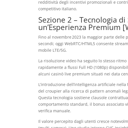
redditività degli incentivi promozionali e con
competitivo italiano.
Sezione 2 – Tecnologia di 
un’Esperienza Premium [W
Fino al novembre 2023 la maggior parte delle p
secondi; oggi WebRTC/HTML5 consente stream qu
mobile LTE/5G.
La risoluzione video ha seguito lo stesso ritmo
rapidamente a flussi Full HD (1080p) disponibili
alcuni casinò live premium situati nei data cent
L’introduzione dell’intelligenza artificiale ne
del croupier alla ricerca di pattern anomali lega
Questa tecnologia sostiene clausole contrattuali
comportamento standard, il bonus associato 
verifica manuale.
Il valore percepito dagli utenti cresce notev
(multi‑camera). Uno studio interno GVC‑Insigh