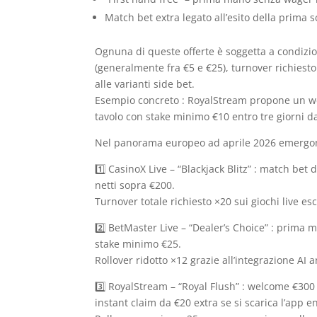
Match bet extra legato all’esito della prima
Ognuna di queste offerte è soggetta a condizion
(generalmente fra €5 e €25), turnover richiesto
alle varianti side bet.
Esempio concreto : RoyalStream propone un we
tavolo con stake minimo €10 entro tre giorni da
Nel panorama europeo ad aprile 2026 emergono
1️⃣ CasinoX Live – “Blackjack Blitz” : match be
netti sopra €200.
Turnover totale richiesto ×20 sui giochi live e
2️⃣ BetMaster Live – “Dealer’s Choice” : prima 
stake minimo €25.
Rollover ridotto ×12 grazie all’integrazione AI a
3️⃣ RoyalStream – “Royal Flush” : welcome €30
instant claim da €20 extra se si scarica l’app e