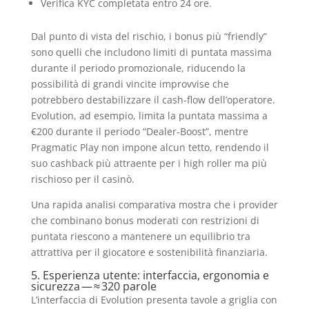
Verifica KYC completata entro 24 ore.
Dal punto di vista del rischio, i bonus più “friendly”
sono quelli che includono limiti di puntata massima
durante il periodo promozionale, riducendo la
possibilità di grandi vincite improvvise che
potrebbero destabilizzare il cash‑flow dell’operatore.
Evolution, ad esempio, limita la puntata massima a
€200 durante il periodo “Dealer‑Boost”, mentre
Pragmatic Play non impone alcun tetto, rendendo il
suo cashback più attraente per i high roller ma più
rischioso per il casinò.
Una rapida analisi comparativa mostra che i provider
che combinano bonus moderati con restrizioni di
puntata riescono a mantenere un equilibrio tra
attrattiva per il giocatore e sostenibilità finanziaria.
5. Esperienza utente: interfaccia, ergonomia e
sicurezza — ≈ 320 parole
L’interfaccia di Evolution presenta tavole a griglia con