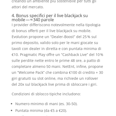
creando un ambiente più sostenibile per tutti gli
attori del mercato.
4. Bonus specifici per il live blackjack su
mobile — ≈ 340 parole
I provider differiscono notevolmente nella tipologia
di bonus offerti per il live blackjack su mobile.
Evolution propone un “Dealer‑Boost” del 25 % sul
primo deposito, valido solo per le mani giocate su
tavoli con dealer in diretta e con puntata minima di
€10. Pragmatic Play offre un “Cashback Live” del 10 %
sulle perdite nette entro le prime 48 ore, a patto di
completare almeno 50 mani. NetEnt, infine, propone
un “Welcome Pack” che combina €100 di credito + 30
giri gratuiti su slot online, ma richiede un rollover
del 20x sul blackjack live prima di sbloccare i giri.
Condizioni di sblocco tipiche includono:
Numero minimo di mani (es. 30‑50).
Puntata minima (da €5 a €20).