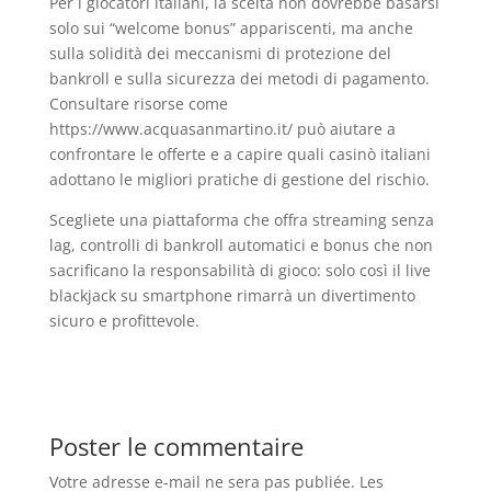
Per i giocatori italiani, la scelta non dovrebbe basarsi
solo sui “welcome bonus” appariscenti, ma anche
sulla solidità dei meccanismi di protezione del
bankroll e sulla sicurezza dei metodi di pagamento.
Consultare risorse come
https://www.acquasanmartino.it/ può aiutare a
confrontare le offerte e a capire quali casinò italiani
adottano le migliori pratiche di gestione del rischio.
Scegliete una piattaforma che offra streaming senza
lag, controlli di bankroll automatici e bonus che non
sacrificano la responsabilità di gioco: solo così il live
blackjack su smartphone rimarrà un divertimento
sicuro e profittevole.
Poster le commentaire
Votre adresse e-mail ne sera pas publiée.
Les