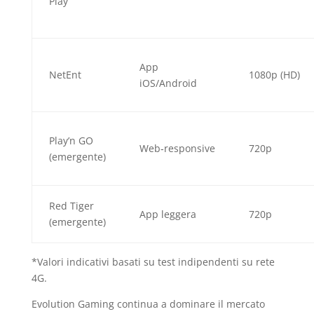
Play
App
NetEnt
1080p (HD)
iOS/Android
Play’n GO
Web‑responsive
720p
(emergente)
Red Tiger
App leggera
720p
(emergente)
*Valori indicativi basati su test indipendenti su rete
4G.
Evolution Gaming continua a dominare il mercato