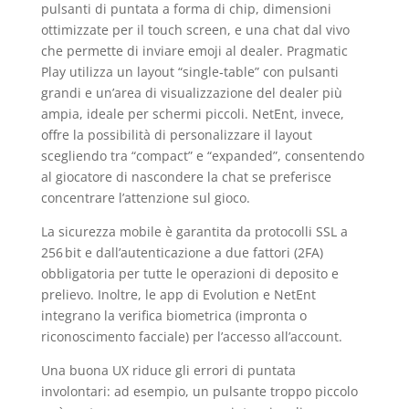
pulsanti di puntata a forma di chip, dimensioni
ottimizzate per il touch screen, e una chat dal vivo
che permette di inviare emoji al dealer. Pragmatic
Play utilizza un layout “single‑table” con pulsanti
grandi e un’area di visualizzazione del dealer più
ampia, ideale per schermi piccoli. NetEnt, invece,
offre la possibilità di personalizzare il layout
scegliendo tra “compact” e “expanded”, consentendo
al giocatore di nascondere la chat se preferisce
concentrare l’attenzione sul gioco.
La sicurezza mobile è garantita da protocolli SSL a
256 bit e dall’autenticazione a due fattori (2FA)
obbligatoria per tutte le operazioni di deposito e
prelievo. Inoltre, le app di Evolution e NetEnt
integrano la verifica biometrica (impronta o
riconoscimento facciale) per l’accesso all’account.
Una buona UX riduce gli errori di puntata
involontari: ad esempio, un pulsante troppo piccolo