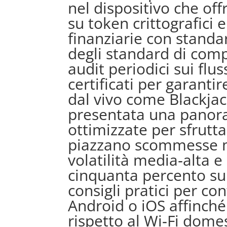
nel dispositivo che of
su token crittografici 
finanziarie con standar
degli standard di com
audit periodici sui flus
certificati per garanti
dal vivo come Blackjac
presentata una panoram
ottimizzate per sfrutt
piazzano scommesse mu
volatilità media‑alta 
cinquanta percento sul
consigli pratici per c
Android o iOS affinché p
rispetto al Wi‑Fi dome