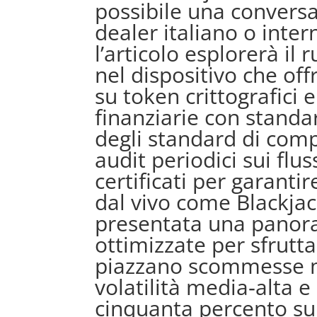
possibile una conversa
dealer italiano o inter
l’articolo esplorerà il
nel dispositivo che of
su token crittografici 
finanziarie con standar
degli standard di com
audit periodici sui flus
certificati per garanti
dal vivo come Blackjac
presentata una panoram
ottimizzate per sfrutt
piazzano scommesse mu
volatilità media‑alta 
cinquanta percento sul