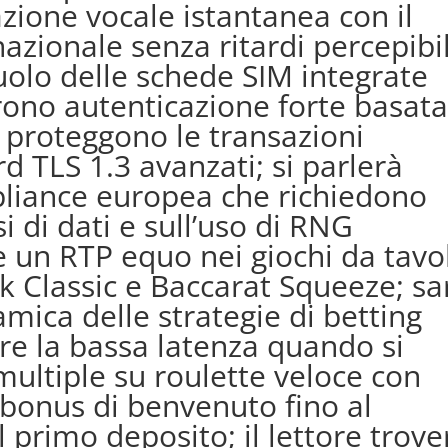
zione vocale istantanea con il
nazionale senza ritardi percepibil
 ruolo delle schede SIM integrate
frono autenticazione forte basat
e proteggono le transazioni
d TLS 1.3 avanzati; si parlerà
pliance europea che richiedono
si di dati e sull’uso di RNG
re un RTP equo nei giochi da tavo
k Classic e Baccarat Squeeze; sa
ica delle strategie di betting
are la bassa latenza quando si
ltiple su roulette veloce con
e bonus di benvenuto fino al
 primo deposito; il lettore trove