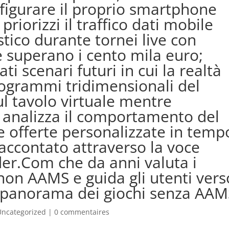
onfigurare il proprio smartphone
riorizzi il traffico dati mobile
stico durante tornei live con
e superano i cento mila euro;
ti scenari futuri in cui la realtà
ogrammi tridimensionali del
l tavolo virtuale mentre
ale analizza il comportamento del
e offerte personalizzate in temp
accontato attraverso la voce
der.Com che da anni valuta i
 non AAMS e guida gli utenti vers
l panorama dei giochi senza AAM
Uncategorized
|
0 commentaires