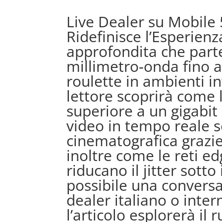
Live Dealer su Mobile
Ridefinisce l’Esperienz
approfondita che parte
millimetro‑onda fino a
roulette in ambienti int
lettore scoprirà come l
superiore a un gigabi
video in tempo reale s
cinematografica grazi
inoltre come le reti ed
riducano il jitter sott
possibile una conversa
dealer italiano o inter
l’articolo esplorerà il