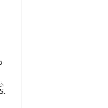
o
o
S.