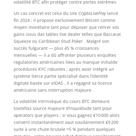
volatilité BTC afin protéger contre pertes extrêmes
Un cas concret est celui du site
CryptoLivePlay
lancé
fin 2024 ; il propose exclusivement Bitcoin comme
moyen monétaire tant pour déposer que retirer vos
gains issus das tables live dealer telles que Baccarat
Squeeze ou Caribbean Stud Poker . Malgré son
succès fulgurant — plus 45 % croissances
mensuelles — il a dû affronter plusieurs enquêtes
regulatories américaines liées au manque initialde
procédures KYC robustes ; après avoir intégré un
système tierce partie spécialisé dans l’identité
digitale basée sur eIDAS , il a regagné sa licence
américaine sans interruption majeure .
La volatilité intrinsèque du cours BTC demeure
toutefois source majeure d’inquiétude tant pour
operators que players : si vous gagnez €10 000 alors
converti instantanément vaut soudainement €9 200
suite à une chute brutale ≈5 % pendant quelques