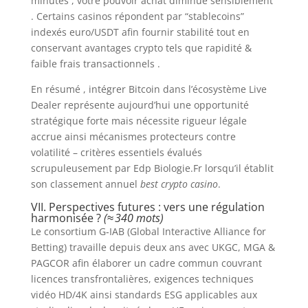
minutes , votre pouvoir achat diminue sensiblement
. Certains casinos répondent par “stablecoins”
indexés euro/USDT afin fournir stabilité tout en
conservant avantages crypto tels que rapidité &
faible frais transactionnels .
En résumé , intégrer Bitcoin dans l’écosystème Live
Dealer représente aujourd’hui une opportunité
stratégique forte mais nécessite rigueur légale
accrue ainsi mécanismes protecteurs contre
volatilité – critères essentiels évalués
scrupuleusement par Edp Biologie.Fr lorsqu’il établit
son classement annuel
best crypto casino
.
VII​.​ Perspectives futures : vers une régulation
harmonisée ?
(≈ 340 mots)
Le consortium G‑IAB (Global Interactive Alliance for
Betting) travaille depuis deux ans avec UKGC, MGA &
PAGCOR afin élaborer un cadre commun couvrant
licences transfrontalières, exigences techniques
vidéo HD/4K ainsi standards ESG applicables aux