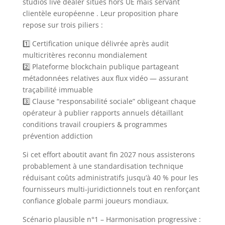
studios live dealer situés hors UE mais servant
clientèle européenne . Leur proposition phare
repose sur trois piliers :
1️⃣ Certification unique délivrée après audit
multicritères reconnu mondialement
2️⃣ Plateforme blockchain publique partageant
métadonnées relatives aux flux vidéo — assurant
traçabilité immuable
3️⃣ Clause “responsabilité sociale” obligeant chaque
opérateur à publier rapports annuels détaillant
conditions travail croupiers & programmes
prévention addiction
Si cet effort aboutit avant fin 2027 nous assisterons
probablement à une standardisation technique
réduisant coûts administratifs jusqu’à 40 % pour les
fournisseurs multi‑juridictionnels tout en renforçant
confiance globale parmi joueurs mondiaux.
Scénario plausible n°1 – Harmonisation progressive :