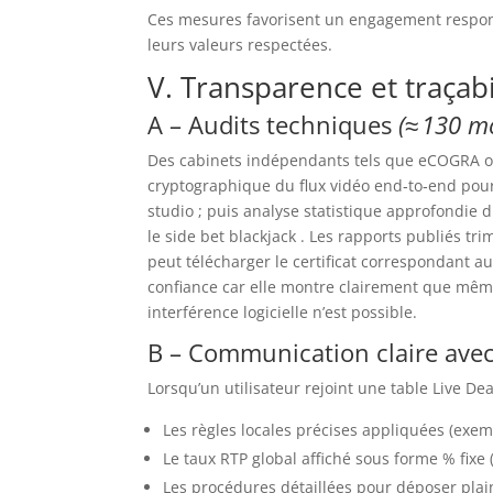
Ces mesures favorisent un engagement respons
leurs valeurs respectées.
V. Transparence et traçabi
A – Audits techniques
(≈ 130 m
Des cabinets indépendants tels que eCOGRA ou 
cryptographique du flux vidéo end‑to‑end pour 
studio ; puis analyse statistique approfondie 
le side bet blackjack . Les rapports publiés t
peut télécharger le certificat correspondant 
confiance car elle montre clairement que mêm
interférence logicielle n’est possible.
B – Communication claire avec
Lorsqu’un utilisateur rejoint une table Live Dea
Les règles locales précises appliquées (exem
Le taux RTP global affiché sous forme % fixe 
Les procédures détaillées pour déposer plain