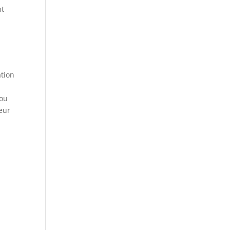
nt
ation
 ou
ueur