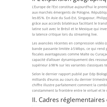
L’Europe de l’Est constitue aujourd’hui le pre
aux marchés émergents de Pologne, Républiqu
les 85 %. En Asie du Sud‑Est, Singapour, Phili
grâce aux accords bilatéraux facilitant le tran
latine suit avec le Brésil et le Mexique qui inv
la latence critique lors du streaming live.
Les avancées récentes en compression vidéo (
bande passante limitée à 5 Mbps, ce qui rend 
fiscales avantageuses comme Malte ou Curaçao.
capacité d’allouer dynamiquement des ressourc
supérieur à 98 % sur les variantes classiques t
Selon le dernier rapport publié par Edp Biologi
milliards d’euros au cours du dernier trimestr
chiffre illustre parfaitement comment la comb
constamment la frontière entre le virtuel et le 
II. Cadres réglementaires