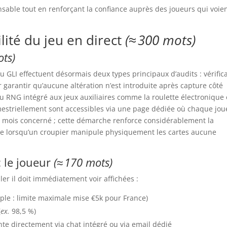
able tout en renforçant la confiance auprès des joueurs qui voie
lité du jeu en direct
(≈ 300 mots)
ots)
GLI effectuent désormais deux types principaux d’audits : vérific
garantir qu’aucune altération n’est introduite après capture côté
du RNG intégré aux jeux auxiliaires comme la roulette électronique
rimestriellement sont accessibles via une page dédiée où chaque jo
au mois concerné ; cette démarche renforce considérablement la
e lorsqu’un croupier manipule physiquement les cartes aucune
 le joueur
(≈ 170 mots)
ler il doit immédiatement voir affichées :
ple : limite maximale mise €5k pour France)
(
ex.
98,5 %)
te directement via chat intégré ou via email dédié