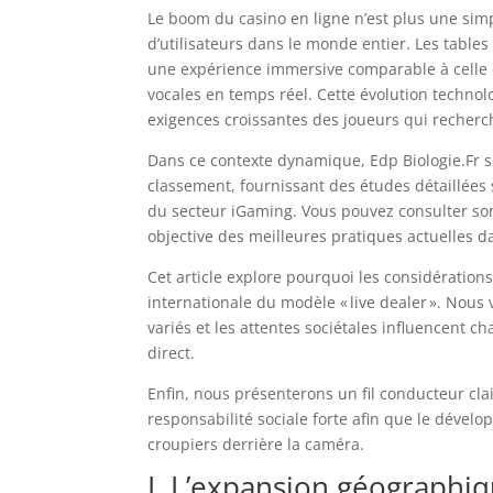
Le boom du casino en ligne n’est plus une simp
d’utilisateurs dans le monde entier. Les tables
une expérience immersive comparable à celle d’
vocales en temps réel. Cette évolution technol
exigences croissantes des joueurs qui recherc
Dans ce contexte dynamique, Edp Biologie.Fr 
classement, fournissant des études détaillées 
du secteur iGaming. Vous pouvez consulter so
objective des meilleures pratiques actuelles 
Cet article explore pourquoi les considération
internationale du modèle « live dealer ». Nous
variés et les attentes sociétales influencent c
direct.
Enfin, nous présenterons un fil conducteur cl
responsabilité sociale forte afin que le dével
croupiers derrière la caméra.
I. L’expansion géographiq