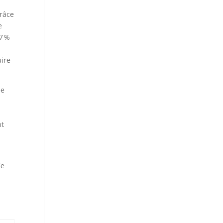
grâce
e
27 %
uire
ne
nt
Ce