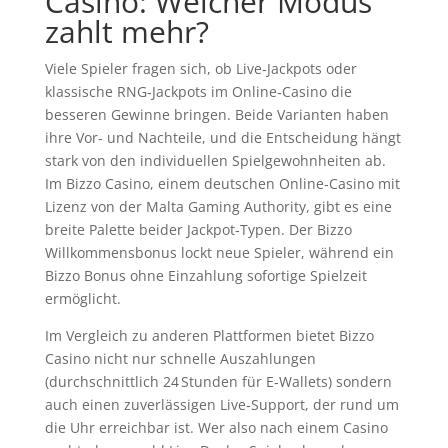
Casino: Welcher Modus
zahlt mehr?
Viele Spieler fragen sich, ob Live‑Jackpots oder
klassische RNG‑Jackpots im Online‑Casino die
besseren Gewinne bringen. Beide Varianten haben
ihre Vor‑ und Nachteile, und die Entscheidung hängt
stark von den individuellen Spielgewohnheiten ab.
Im Bizzo Casino, einem deutschen Online‑Casino mit
Lizenz von der Malta Gaming Authority, gibt es eine
breite Palette beider Jackpot‑Typen. Der Bizzo
Willkommensbonus lockt neue Spieler, während ein
Bizzo Bonus ohne Einzahlung sofortige Spielzeit
ermöglicht.
Im Vergleich zu anderen Plattformen bietet Bizzo
Casino nicht nur schnelle Auszahlungen
(durchschnittlich 24 Stunden für E‑Wallets) sondern
auch einen zuverlässigen Live‑Support, der rund um
die Uhr erreichbar ist. Wer also nach einem Casino