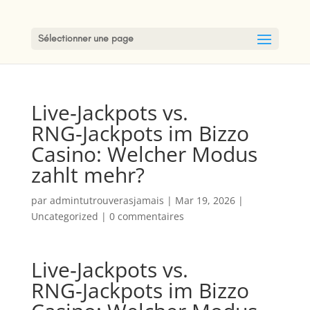
Sélectionner une page
Live‑Jackpots vs.
RNG‑Jackpots im Bizzo
Casino: Welcher Modus
zahlt mehr?
par
admintutrouverasjamais
|
Mar 19, 2026
|
Uncategorized
|
0 commentaires
Live‑Jackpots vs.
RNG‑Jackpots im Bizzo