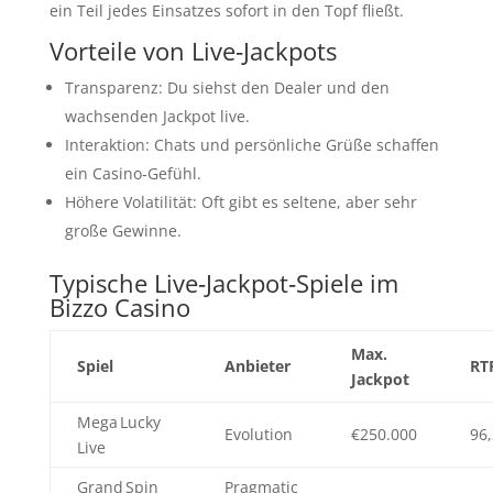
ein Teil jedes Einsatzes sofort in den Topf fließt.
Vorteile von Live‑Jackpots
Transparenz: Du siehst den Dealer und den
wachsenden Jackpot live.
Interaktion: Chats und persönliche Grüße schaffen
ein Casino‑Gefühl.
Höhere Volatilität: Oft gibt es seltene, aber sehr
große Gewinne.
Typische Live‑Jackpot‑Spiele im
Bizzo Casino
Max.
Spiel
Anbieter
RT
Jackpot
Mega Lucky
Evolution
€250.000
96,
Live
Grand Spin
Pragmatic