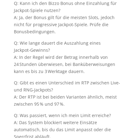
Q: Kann ich den Bizzo Bonus ohne Einzahlung für
Jackpot‑Spiele nutzen?
A: Ja, der Bonus gilt für die meisten Slots, jedoch
nicht für progressive Jackpot‑Spiele. Prüfe die
Bonusbedingungen.
Q: Wie lange dauert die Auszahlung eines
Jackpot‑Gewinns?
A: In der Regel wird der Betrag innerhalb von
24 Stunden überwiesen, bei Banküberweisungen
kann es bis zu 3 Werktage dauern.
Q: Gibt es einen Unterschied im RTP zwischen Live‑
und RNG‑Jackpots?
A: Der RTP ist bei beiden Varianten ähnlich, meist
zwischen 95 % und 97 %.
Q: Was passiert, wenn ich mein Limit erreiche?
A: Das System blockiert weitere Einsätze
automatisch, bis du das Limit anpasst oder die
Sperrfrist abläuft.