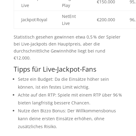
€150.000
95,
Live
Play
NetEnt
Jackpot Royal
€200.000
96,
Live
Statistisch gesehen gewinnen etwa 0,5 % der Spieler
bei Live‑Jackpots den Hauptpreis, aber die
durchschnittliche Gewinnhöhe liegt bei rund
€12.000.
Tipps für Live‑Jackpot‑Fans
Setze ein Budget: Da die Einsätze höher sein
können, ist ein festes Limit wichtig.
Achte auf den RTP: Spiele mit einem RTP über 96 %
bieten langfristig bessere Chancen.
Nutze den Bizzo Bonus: Der Willkommensbonus
kann deine ersten Einsätze erhöhen, ohne
zusätzliches Risiko.