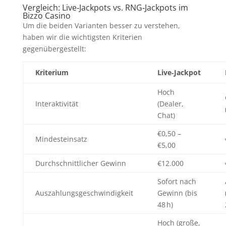
Vergleich: Live‑Jackpots vs. RNG‑Jackpots im
Bizzo Casino
Um die beiden Varianten besser zu verstehen,
haben wir die wichtigsten Kriterien
gegenübergestellt:
Kriterium
Live‑Jackpot
Hoch
Interaktivität
(Dealer,
Chat)
€0,50 –
Mindesteinsatz
€5,00
Durchschnittlicher Gewinn
€12.000
Sofort nach
Auszahlungsgeschwindigkeit
Gewinn (bis
48 h)
Hoch (große,