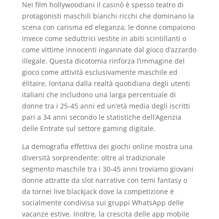
Nei film hollywoodiani il casinò è spesso teatro di
protagonisti maschili bianchi ricchi che dominano la
scena con carisma ed eleganza; le donne compaiono
invece come seduttrici vestite in abiti scintillanti o
come vittime innocenti ingannate dal gioco d’azzardo
illegale. Questa dicotomia rinforza l’immagine del
gioco come attività esclusivamente maschile ed
élitaire, lontana dalla realtà quotidiana degli utenti
italiani che includono una larga percentuale di
donne tra i 25‑45 anni ed un’età media degli iscritti
pari a 34 anni secondo le statistiche dell’Agenzia
delle Entrate sul settore gaming digitale.
La demografia effettiva dei giochi online mostra una
diversità sorprendente: oltre al tradizionale
segmento maschile tra i 30‑45 anni troviamo giovani
donne attratte da slot narrative con temi fantasy o
da tornei live blackjack dove la competizione è
socialmente condivisa sui gruppi WhatsApp delle
vacanze estive. Inoltre, la crescita delle app mobile