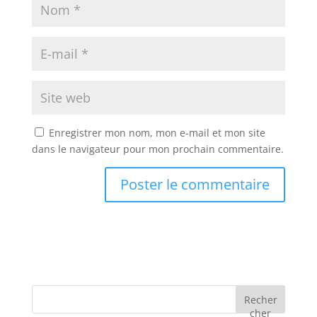
Enregistrer mon nom, mon e-mail et mon site
dans le navigateur pour mon prochain commentaire.
Recher
cher