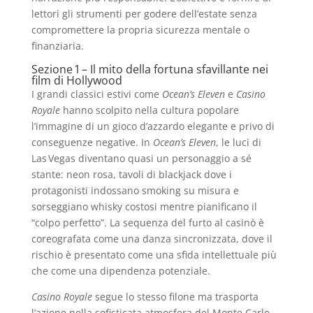
lettori gli strumenti per godere dell’estate senza
compromettere la propria sicurezza mentale o
finanziaria.
Sezione 1 – Il mito della fortuna sfavillante nei
film di Hollywood
I grandi classici estivi come
Ocean’s Eleven
e
Casino
Royale
hanno scolpito nella cultura popolare
l’immagine di un gioco d’azzardo elegante e privo di
conseguenze negative. In
Ocean’s Eleven
, le luci di
Las Vegas diventano quasi un personaggio a sé
stante: neon rosa, tavoli di blackjack dove i
protagonisti indossano smoking su misura e
sorseggiano whisky costosi mentre pianificano il
“colpo perfetto”. La sequenza del furto al casinò è
coreografata come una danza sincronizzata, dove il
rischio è presentato come una sfida intellettuale più
che come una dipendenza potenziale.
Casino Royale
segue lo stesso filone ma trasporta
l’azione nella sofisticata atmosfera del Monte Carlo.