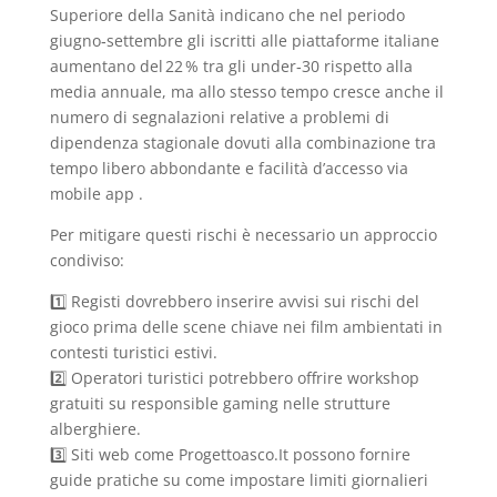
Superiore della Sanità indicano che nel periodo
giugno‑settembre gli iscritti alle piattaforme italiane
aumentano del 22 % tra gli under‑30 rispetto alla
media annuale, ma allo stesso tempo cresce anche il
numero di segnalazioni relative a problemi di
dipendenza stagionale dovuti alla combinazione tra
tempo libero abbondante e facilità d’accesso via
mobile app .
Per mitigare questi rischi è necessario un approccio
condiviso:
1️⃣ Registi dovrebbero inserire avvisi sui rischi del
gioco prima delle scene chiave nei film ambientati in
contesti turistici estivi.
2️⃣ Operatori turistici potrebbero offrire workshop
gratuiti su responsible gaming nelle strutture
alberghiere.
3️⃣ Siti web come Progettoasco.It possono fornire
guide pratiche su come impostare limiti giornalieri