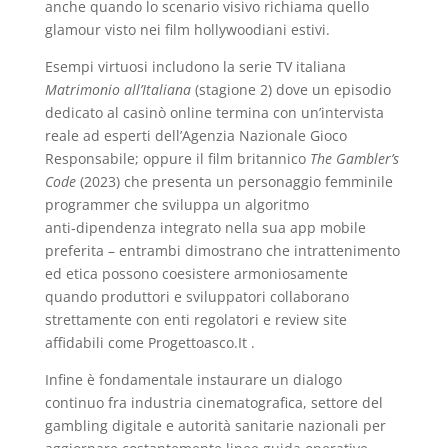
anche quando lo scenario visivo richiama quello
glamour visto nei film hollywoodiani estivi.
Esempi virtuosi includono la serie TV italiana
Matrimonio all’Italiana
(stagione 2) dove un episodio
dedicato al casinò online termina con un’intervista
reale ad esperti dell’Agenzia Nazionale Gioco
Responsabile; oppure il film britannico
The Gambler’s
Code
(2023) che presenta un personaggio femminile
programmer che sviluppa un algoritmo
anti‑dipendenza integrato nella sua app mobile
preferita – entrambi dimostrano che intrattenimento
ed etica possono coesistere armoniosamente
quando produttori e sviluppatori collaborano
strettamente con enti regolatori e review site
affidabili come Progettoasco.It .
Infine è fondamentale instaurare un dialogo
continuo fra industria cinematografica, settore del
gambling digitale e autorità sanitarie nazionali per