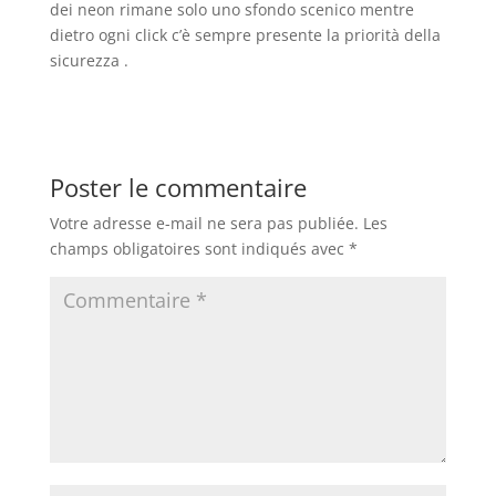
dei neon rimane solo uno sfondo scenico mentre
dietro ogni click c’è sempre presente la priorità della
sicurezza .
Poster le commentaire
Votre adresse e-mail ne sera pas publiée.
Les
champs obligatoires sont indiqués avec
*