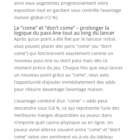
ainsi vous augmentez progressivement votre
exposition tout en gardant sous contrôle l’avantage
maison global (<2 %).
Le “come” et “don’t come” – prolonger la
logique du pass‑line tout au long du lancer
Après qu’un point a été fixé par le lanceur initial,
vous pouvez placer des paris “come” (ou “don’t
come”) qui fonctionnent exactement comme un
nouveau pass‑line ou don’t pass mais dès ce
moment précis du jeu. Chaque fois que vous lancez
un nouveau point grâce au “come”, vous avez
l’opportunité d’ajouter immédiatement des odds
pour réduire davantage l’avantage maison.
L’avantage combiné d’un “come” + odds peut
descendre sous 0,8 %, ce qui représente l’une des
meilleures marges disponibles au joueur dans
n’importe quel casino physique ou en ligne. Un
joueur avisé alterne souvent entre “come” et “don’t
come” selon son sentiment vis-à-vis du tableau