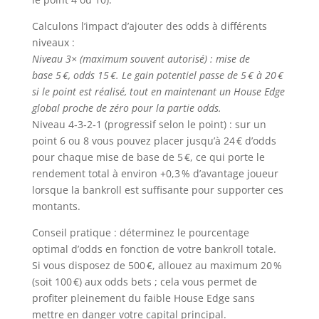
Calculons l’impact d’ajouter des odds à différents
niveaux :
Niveau 3× (maximum souvent autorisé) : mise de
base 5 €, odds 15 €. Le gain potentiel passe de 5 € à 20 €
si le point est réalisé, tout en maintenant un House Edge
global proche de zéro pour la partie odds.
Niveau 4‑3‑2‑1 (progressif selon le point) : sur un
point 6 ou 8 vous pouvez placer jusqu’à 24 € d’odds
pour chaque mise de base de 5 €, ce qui porte le
rendement total à environ +0,3 % d’avantage joueur
lorsque la bankroll est suffisante pour supporter ces
montants.
Conseil pratique : déterminez le pourcentage
optimal d’odds en fonction de votre bankroll totale.
Si vous disposez de 500 €, allouez au maximum 20 %
(soit 100 €) aux odds bets ; cela vous permet de
profiter pleinement du faible House Edge sans
mettre en danger votre capital principal.