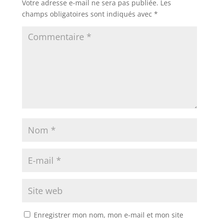
Votre adresse e-mail ne sera pas publiée.
Les
champs obligatoires sont indiqués avec
*
Enregistrer mon nom, mon e-mail et mon site