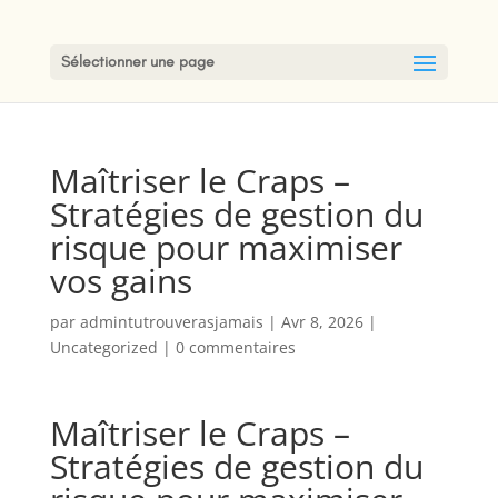
Sélectionner une page
Maîtriser le Craps –
Stratégies de gestion du
risque pour maximiser
vos gains
par
admintutrouverasjamais
|
Avr 8, 2026
|
Uncategorized
|
0 commentaires
Maîtriser le Craps –
Stratégies de gestion du