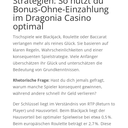
Strategien: So nutzt du
Bonus‑Ohne‑Einzahlung
im Dragonia Casino
optimal
Tischspiele wie Blackjack, Roulette oder Baccarat
verlangen mehr als reines Glück. Sie basieren auf
klaren Regeln, Wahrscheinlichkeiten und einer
konsequenten Spielstrategie. Viele Anfänger
überschätzen ihr Glück und unterschätzen die
Bedeutung von Grundkenntnissen.
Rhetorische Frage:
Hast du dich jemals gefragt,
warum manche Spieler konsequent gewinnen,
während andere schnell ihr Geld verlieren?
Der Schlüssel liegt im Verständnis von RTP (Return to
Player) und Hausvorteil. Beim Blackjack liegt der
Hausvorteil bei optimaler Spielweise bei etwa 0,5 %.
Beim europäischen Roulette beträgt er 2,7 %. Diese