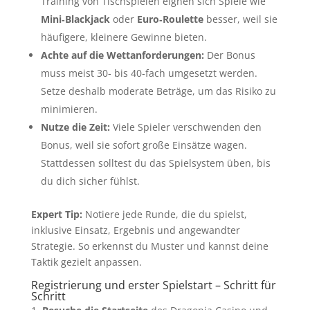
Training von Tischspielen eignen sich Spiele wie
Mini‑Blackjack
oder
Euro‑Roulette
besser, weil sie
häufigere, kleinere Gewinne bieten.
Achte auf die Wettanforderungen:
Der Bonus
muss meist 30‑ bis 40‑fach umgesetzt werden.
Setze deshalb moderate Beträge, um das Risiko zu
minimieren.
Nutze die Zeit:
Viele Spieler verschwenden den
Bonus, weil sie sofort große Einsätze wagen.
Stattdessen solltest du das Spielsystem üben, bis
du dich sicher fühlst.
Expert Tip:
Notiere jede Runde, die du spielst,
inklusive Einsatz, Ergebnis und angewandter
Strategie. So erkennst du Muster und kannst deine
Taktik gezielt anpassen.
Registrierung und erster Spielstart – Schritt für
Schritt