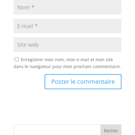
Enregistrer mon nom, mon e-mail et mon site
dans le navigateur pour mon prochain commentaire.
Recher