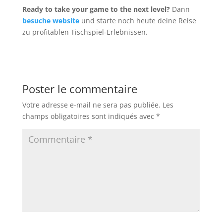
Ready to take your game to the next level?
Dann
besuche website
und starte noch heute deine Reise
zu profitablen Tischspiel‑Erlebnissen.
Poster le commentaire
Votre adresse e-mail ne sera pas publiée.
Les
champs obligatoires sont indiqués avec
*