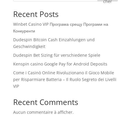
cher
Recent Posts
Winbet Casino VIP Програма срещу Програми на
Конкуренти
Dudespin Bitcoin Cash Einzahlungen und
Geschwindigkeit
Dudespin Bet Sizing für verschiedene Spiele
Kenspin casino Google Pay for Android Deposits
Come i Casinò Online Rivoluzionano il Gioco Mobile
per Risparmiare Batteria – Il Ruolo Segreto dei Livelli
VIP
Recent Comments
Aucun commentaire à afficher.