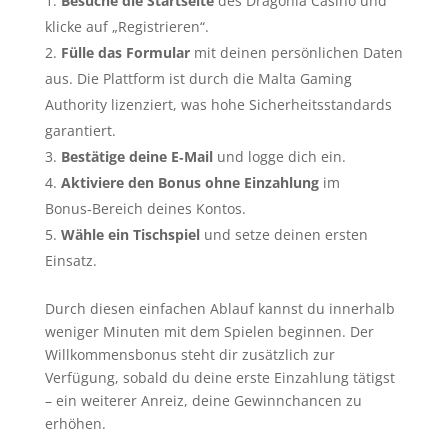
Besuche die Startseite
des Dragonia Casino und
klicke auf „Registrieren“.
Fülle das Formular
mit deinen persönlichen Daten
aus. Die Plattform ist durch die Malta Gaming
Authority lizenziert, was hohe Sicherheitsstandards
garantiert.
Bestätige deine E‑Mail
und logge dich ein.
Aktiviere den Bonus ohne Einzahlung
im
Bonus‑Bereich deines Kontos.
Wähle ein Tischspiel
und setze deinen ersten
Einsatz.
Durch diesen einfachen Ablauf kannst du innerhalb
weniger Minuten mit dem Spielen beginnen. Der
Willkommensbonus steht dir zusätzlich zur
Verfügung, sobald du deine erste Einzahlung tätigst
– ein weiterer Anreiz, deine Gewinnchancen zu
erhöhen.