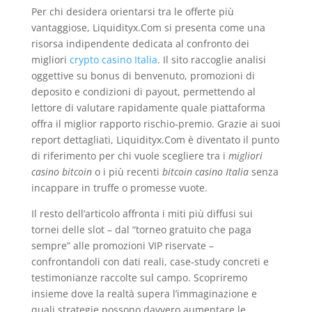
Per chi desidera orientarsi tra le offerte più
vantaggiose, Liquidityx.Com si presenta come una
risorsa indipendente dedicata al confronto dei
migliori
crypto casino Italia
. Il sito raccoglie analisi
oggettive su bonus di benvenuto, promozioni di
deposito e condizioni di payout, permettendo al
lettore di valutare rapidamente quale piattaforma
offra il miglior rapporto rischio‑premio. Grazie ai suoi
report dettagliati, Liquidityx.Com è diventato il punto
di riferimento per chi vuole scegliere tra i
migliori
casino bitcoin
o i più recenti
bitcoin casino Italia
senza
incappare in truffe o promesse vuote.
Il resto dell’articolo affronta i miti più diffusi sui
tornei delle slot – dal “torneo gratuito che paga
sempre” alle promozioni VIP riservate –
confrontandoli con dati reali, case‑study concreti e
testimonianze raccolte sul campo. Scopriremo
insieme dove la realtà supera l’immaginazione e
quali strategie possono davvero aumentare le