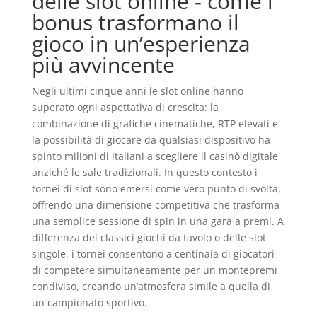
delle slot online ‑ come i
bonus trasformano il
gioco in un’esperienza
più avvincente
Negli ultimi cinque anni le slot online hanno
superato ogni aspettativa di crescita: la
combinazione di grafiche cinematiche, RTP elevati e
la possibilità di giocare da qualsiasi dispositivo ha
spinto milioni di italiani a scegliere il casinò digitale
anziché le sale tradizionali. In questo contesto i
tornei di slot sono emersi come vero punto di svolta,
offrendo una dimensione competitiva che trasforma
una semplice sessione di spin in una gara a premi. A
differenza dei classici giochi da tavolo o delle slot
singole, i tornei consentono a centinaia di giocatori
di competere simultaneamente per un montepremi
condiviso, creando un’atmosfera simile a quella di
un campionato sportivo.