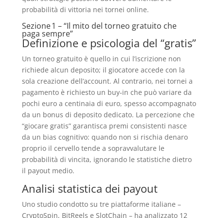
probabilità di vittoria nei tornei online.
Sezione 1 – “Il mito del torneo gratuito che
paga sempre”
Definizione e psicologia del “gratis”
Un torneo gratuito è quello in cui l’iscrizione non
richiede alcun deposito; il giocatore accede con la
sola creazione dell’account. Al contrario, nei tornei a
pagamento è richiesto un buy‑in che può variare da
pochi euro a centinaia di euro, spesso accompagnato
da un bonus di deposito dedicato. La percezione che
“giocare gratis” garantisca premi consistenti nasce
da un bias cognitivo: quando non si rischia denaro
proprio il cervello tende a sopravvalutare le
probabilità di vincita, ignorando le statistiche dietro
il payout medio.
Analisi statistica dei payout
Uno studio condotto su tre piattaforme italiane –
CryptoSpin, BitReels e SlotChain – ha analizzato 12