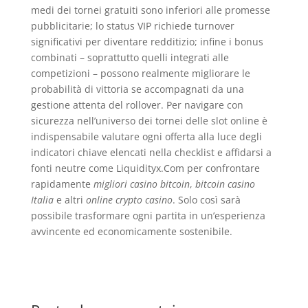
medi dei tornei gratuiti sono inferiori alle promesse
pubblicitarie; lo status VIP richiede turnover
significativi per diventare redditizio; infine i bonus
combinati – soprattutto quelli integrati alle
competizioni – possono realmente migliorare le
probabilità di vittoria se accompagnati da una
gestione attenta del rollover. Per navigare con
sicurezza nell’universo dei tornei delle slot online è
indispensabile valutare ogni offerta alla luce degli
indicatori chiave elencati nella checklist e affidarsi a
fonti neutre come Liquidityx.Com per confrontare
rapidamente
migliori casino bitcoin
,
bitcoin casino
Italia
e altri
online crypto casino
. Solo così sarà
possibile trasformare ogni partita in un’esperienza
avvincente ed economicamente sostenibile.