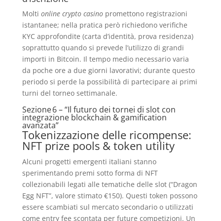
Molti
online crypto casino
promettono registrazioni
istantanee; nella pratica però richiedono verifiche
KYC approfondite (carta d’identità, prova residenza)
soprattutto quando si prevede l’utilizzo di grandi
importi in Bitcoin. Il tempo medio necessario varia
da poche ore a due giorni lavorativi; durante questo
periodo si perde la possibilità di partecipare ai primi
turni del torneo settimanale.
Sezione 6 – “Il futuro dei tornei di slot con
integrazione blockchain & gamification
avanzata”
Tokenizzazione delle ricompense:
NFT prize pools & token utility
Alcuni progetti emergenti italiani stanno
sperimentando premi sotto forma di NFT
collezionabili legati alle tematiche delle slot (“Dragon
Egg NFT”, valore stimato €150). Questi token possono
essere scambiati sul mercato secondario o utilizzati
come entry fee scontata per future competizioni. Un