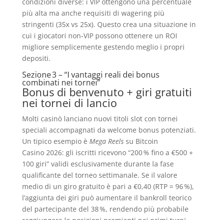
condizioni diverse: i VIP ottengono una percentuale
più alta ma anche requisiti di wagering più
stringenti (35x vs 25x). Questo crea una situazione in
cui i giocatori non‑VIP possono ottenere un ROI
migliore semplicemente gestendo meglio i propri
depositi.
Sezione 3 – “I vantaggi reali dei bonus
combinati nei tornei”
Bonus di benvenuto + giri gratuiti
nei tornei di lancio
Molti casinò lanciano nuovi titoli slot con tornei
speciali accompagnati da welcome bonus potenziati.
Un tipico esempio è
Mega Reels
su Bitcoin
Casino 2026: gli iscritti ricevono “200 % fino a €500 +
100 giri” validi esclusivamente durante la fase
qualificante del torneo settimanale. Se il valore
medio di un giro gratuito è pari a €0,40 (RTP = 96 %),
l’aggiunta dei giri può aumentare il bankroll teorico
del partecipante del 38 %, rendendo più probabile