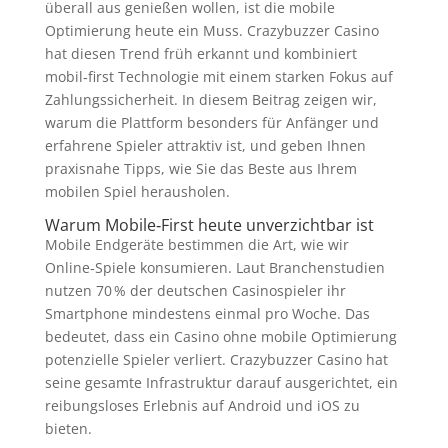
überall aus genießen wollen, ist die mobile
Optimierung heute ein Muss. Crazybuzzer Casino
hat diesen Trend früh erkannt und kombiniert
mobil‑first Technologie mit einem starken Fokus auf
Zahlungs­sicherheit. In diesem Beitrag zeigen wir,
warum die Plattform besonders für Anfänger und
erfahrene Spieler attraktiv ist, und geben Ihnen
praxisnahe Tipps, wie Sie das Beste aus Ihrem
mobilen Spiel herausholen.
Warum Mobile‑First heute unverzichtbar ist
Mobile Endgeräte bestimmen die Art, wie wir
Online‑Spiele konsumieren. Laut Branchenstudien
nutzen 70 % der deutschen Casinospieler ihr
Smartphone mindestens einmal pro Woche. Das
bedeutet, dass ein Casino ohne mobile Optimierung
potenzielle Spieler verliert. Crazybuzzer Casino hat
seine gesamte Infrastruktur darauf ausgerichtet, ein
reibungsloses Erlebnis auf Android und iOS zu
bieten.