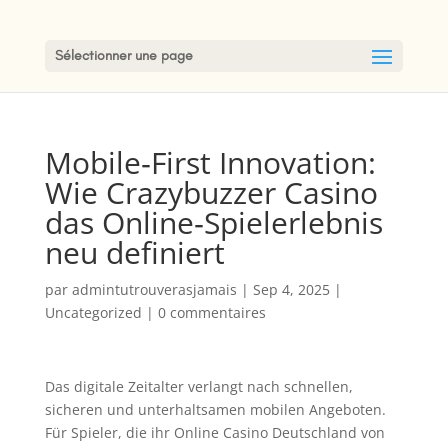
Sélectionner une page
Mobile‑First Innovation:
Wie Crazybuzzer Casino
das Online‑Spielerlebnis
neu definiert
par
admintutrouverasjamais
|
Sep 4, 2025
|
Uncategorized
|
0 commentaires
Das digitale Zeitalter verlangt nach schnellen,
sicheren und unterhaltsamen mobilen Angeboten.
Für Spieler, die ihr Online Casino Deutschland von