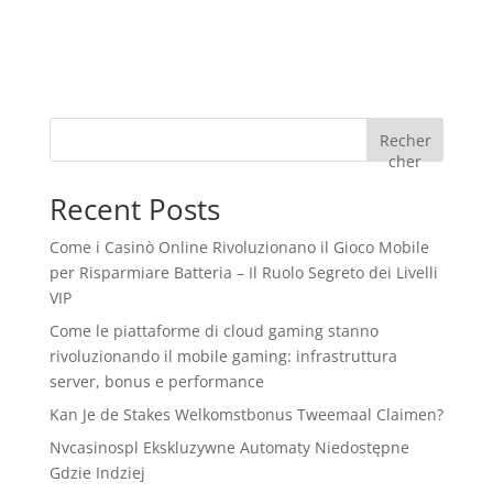
Recher
cher
Recent Posts
Come i Casinò Online Rivoluzionano il Gioco Mobile
per Risparmiare Batteria – Il Ruolo Segreto dei Livelli
VIP
Come le piattaforme di cloud gaming stanno
rivoluzionando il mobile gaming: infrastruttura
server, bonus e performance
Kan Je de Stakes Welkomstbonus Tweemaal Claimen?
Nvcasinospl Ekskluzywne Automaty Niedostępne
Gdzie Indziej