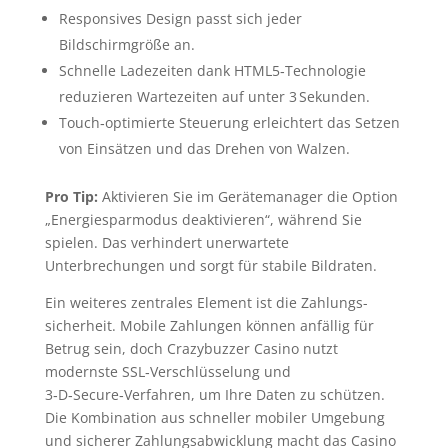
Responsives Design passt sich jeder
Bildschirmgröße an.
Schnelle Ladezeiten dank HTML5‑Technologie
reduzieren Wartezeiten auf unter 3 Sekunden.
Touch‑optimierte Steuerung erleichtert das Setzen
von Einsätzen und das Drehen von Walzen.
Pro Tip:
Aktivieren Sie im Gerätemanager die Option
„Energiesparmodus deaktivieren“, während Sie
spielen. Das verhindert unerwartete
Unterbrechungen und sorgt für stabile Bildraten.
Ein weiteres zentrales Element ist die Zahlungs­
sicherheit. Mobile Zahlungen können anfällig für
Betrug sein, doch Crazybuzzer Casino nutzt
modernste SSL‑Verschlüsselung und
3‑D‑Secure‑Verfahren, um Ihre Daten zu schützen.
Die Kombination aus schneller mobiler Umgebung
und sicherer Zahlungsabwicklung macht das Casino