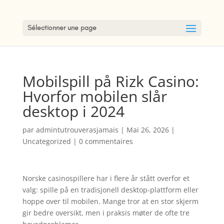
Sélectionner une page
Mobilspill på Rizk Casino:
Hvorfor mobilen slår
desktop i 2024
par
admintutrouverasjamais
|
Mai 26, 2026
|
Uncategorized
|
0 commentaires
Norske casinospillere har i flere år stått overfor et
valg: spille på en tradisjonell desktop‑plattform eller
hoppe over til mobilen. Mange tror at en stor skjerm
gir bedre oversikt, men i praksis møter de ofte tre