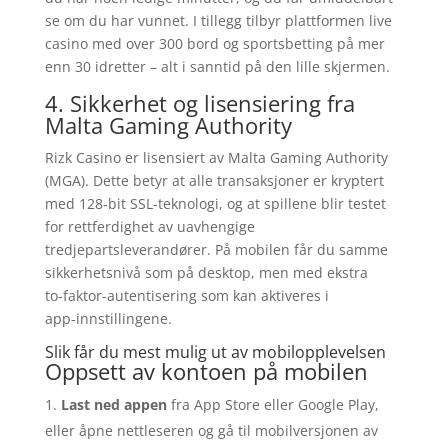
se om du har vunnet. I tillegg tilbyr plattformen live
casino med over 300 bord og sportsbetting på mer
enn 30 idretter – alt i sanntid på den lille skjermen.
4. Sikkerhet og lisensiering fra
Malta Gaming Authority
Rizk Casino er lisensiert av Malta Gaming Authority
(MGA). Dette betyr at alle transaksjoner er kryptert
med 128‑bit SSL‑teknologi, og at spillene blir testet
for rettferdighet av uavhengige
tredjepartsleverandører. På mobilen får du samme
sikkerhetsnivå som på desktop, men med ekstra
to‑faktor‑autentisering som kan aktiveres i
app‑innstillingene.
Slik får du mest mulig ut av mobilopplevelsen
Oppsett av kontoen på mobilen
Last ned appen
fra App Store eller Google Play,
eller åpne nettleseren og gå til mobilversjonen av