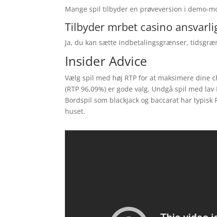
Mange spil tilbyder en prøveversion i demo-m
Tilbyder mrbet casino ansvarlig
Ja, du kan sætte indbetalingsgrænser, tidsgræ
Insider Advice
Vælg spil med høj RTP for at maksimere dine c
(RTP 96,09%) er gode valg. Undgå spil med lav
Bordspil som blackjack og baccarat har typisk R
huset.