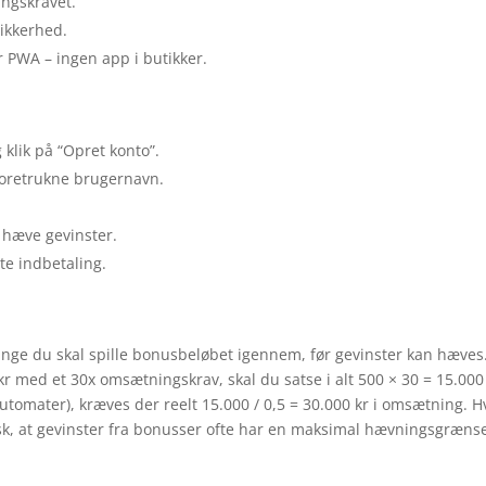
ngskravet.
sikkerhed.
 PWA – ingen app i butikker.
 klik på “Opret konto”.
foretrukne brugernavn.
t hæve gevinster.
te indbetaling.
e du skal spille bonusbeløbet igennem, før gevinster kan hæves.
 med et 30x omsætningskrav, skal du satse i alt 500 × 30 = 15.000 
automater), kræves der reelt 15.000 / 0,5 = 30.000 kr i omsætning. H
usk, at gevinster fra bonusser ofte har en maksimal hævningsgræns