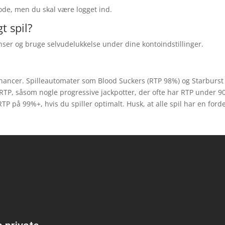
ode, men du skal være logget ind.
t spil?
nser og bruge selvudelukkelse under dine kontoindstillinger.
hancer. Spilleautomater som Blood Suckers (RTP 98%) og Starburst
 RTP, såsom nogle progressive jackpotter, der ofte har RTP under 9
TP på 99%+, hvis du spiller optimalt. Husk, at alle spil har en forde