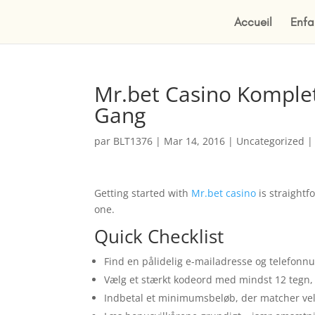
Accueil
Enfa
Mr.bet Casino Komple
Gang
par
BLT1376
|
Mar 14, 2016
|
Uncategorized
Getting started with
Mr.bet casino
is straight
one.
Quick Checklist
Find en pålidelig e-mailadresse og telefonnu
Vælg et stærkt kodeord med mindst 12 tegn, i
Indbetal et minimumsbeløb, der matcher ve