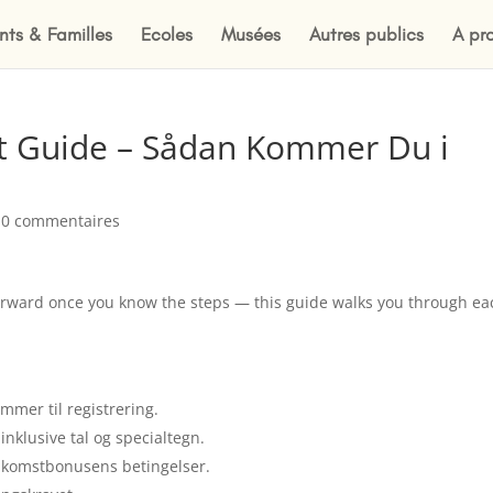
nts & Familles
Ecoles
Musées
Autres publics
A pr
t Guide – Sådan Kommer Du i
|
0 commentaires
forward once you know the steps — this guide walks you through ea
mmer til registrering.
nklusive tal og specialtegn.
lkomstbonusens betingelser.