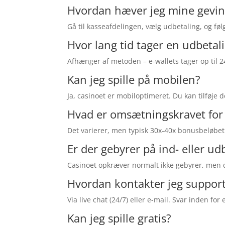
Hvordan hæver jeg mine gevin
Gå til kasseafdelingen, vælg udbetaling, og følg
Hvor lang tid tager en udbetal
Afhænger af metoden – e-wallets tager op til 2
Kan jeg spille på mobilen?
Ja, casinoet er mobiloptimeret. Du kan tilføje 
Hvad er omsætningskravet for
Det varierer, men typisk 30x-40x bonusbeløbet
Er der gebyrer på ind- eller ud
Casinoet opkræver normalt ikke gebyrer, men di
Hvordan kontakter jeg suppor
Via live chat (24/7) eller e-mail. Svar inden for
Kan jeg spille gratis?