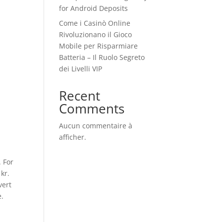
for Android Deposits
Come i Casinò Online
Rivoluzionano il Gioco
Mobile per Risparmiare
Batteria – Il Ruolo Segreto
dei Livelli VIP
Recent
Comments
Aucun commentaire à
afficher.
 For
kr.
vert
e.