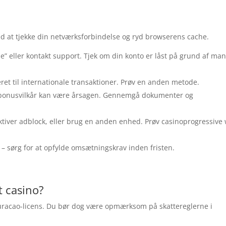
d at tjekke din netværksforbindelse og ryd browserens cache.
 eller kontakt support. Tjek om din konto er låst på grund af ma
eret til internationale transaktioner. Prøv en anden metode.
r bonusvilkår kan være årsagen. Gennemgå dokumenter og
iver adblock, eller brug en anden enhed. Prøv casinoprogressive
 sørg for at opfylde omsætningskrav inden fristen.
t casino?
Curacao-licens. Du bør dog være opmærksom på skattereglerne i