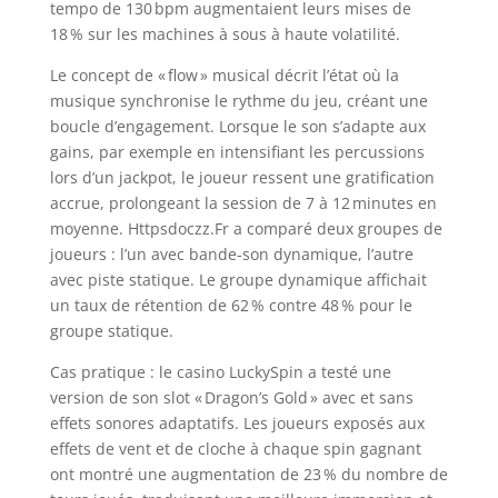
tempo de 130 bpm augmentaient leurs mises de
18 % sur les machines à sous à haute volatilité.
Le concept de « flow » musical décrit l’état où la
musique synchronise le rythme du jeu, créant une
boucle d’engagement. Lorsque le son s’adapte aux
gains, par exemple en intensifiant les percussions
lors d’un jackpot, le joueur ressent une gratification
accrue, prolongeant la session de 7 à 12 minutes en
moyenne. Httpsdoczz.Fr a comparé deux groupes de
joueurs : l’un avec bande‑son dynamique, l’autre
avec piste statique. Le groupe dynamique affichait
un taux de rétention de 62 % contre 48 % pour le
groupe statique.
Cas pratique : le casino LuckySpin a testé une
version de son slot « Dragon’s Gold » avec et sans
effets sonores adaptatifs. Les joueurs exposés aux
effets de vent et de cloche à chaque spin gagnant
ont montré une augmentation de 23 % du nombre de