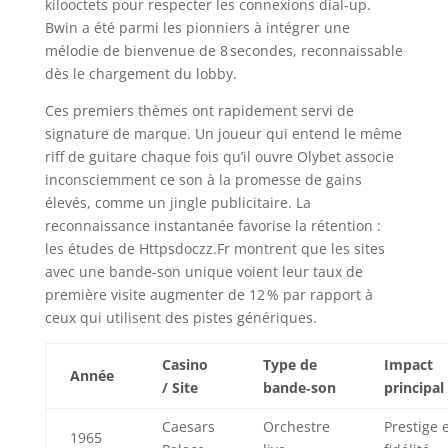
kilooctets pour respecter les connexions dial‑up.
Bwin a été parmi les pionniers à intégrer une
mélodie de bienvenue de 8 secondes, reconnaissable
dès le chargement du lobby.
Ces premiers thèmes ont rapidement servi de
signature de marque. Un joueur qui entend le même
riff de guitare chaque fois qu’il ouvre Olybet associe
inconsciemment ce son à la promesse de gains
élevés, comme un jingle publicitaire. La
reconnaissance instantanée favorise la rétention :
les études de Httpsdoczz.Fr montrent que les sites
avec une bande‑son unique voient leur taux de
première visite augmenter de 12 % par rapport à
ceux qui utilisent des pistes génériques.
Casino
Type de
Impact
Année
/ Site
bande‑son
principal
Caesars
Orchestre
Prestige 
1965