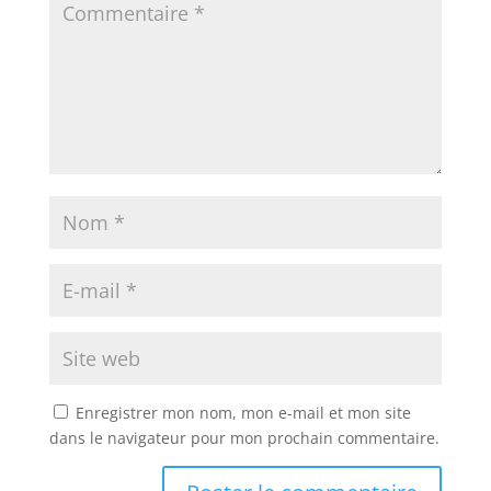
Enregistrer mon nom, mon e-mail et mon site
dans le navigateur pour mon prochain commentaire.