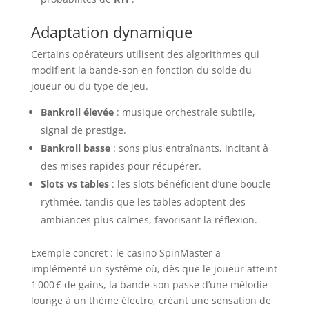
Adaptation dynamique
Certains opérateurs utilisent des algorithmes qui
modifient la bande‑son en fonction du solde du
joueur ou du type de jeu.
Bankroll élevée
: musique orchestrale subtile,
signal de prestige.
Bankroll basse
: sons plus entraînants, incitant à
des mises rapides pour récupérer.
Slots vs tables
: les slots bénéficient d’une boucle
rythmée, tandis que les tables adoptent des
ambiances plus calmes, favorisant la réflexion.
Exemple concret : le casino SpinMaster a
implémenté un système où, dès que le joueur atteint
1 000 € de gains, la bande‑son passe d’une mélodie
lounge à un thème électro, créant une sensation de