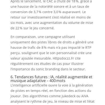
Après le lancement, le CAC a chuté de 18 %, grâce à
une hausse de la notoriété sonore et à un taux de
conversion de 3,7 % contre 3,0 % auparavant. Le
retour sur investissement s’est réalisé en moins de
six mois, avec une augmentation du volume de mise
de 22 % sur le jeu concerné.
En comparaison, une campagne utilisant
uniquement des pistes libres de droits a généré une
hausse de trafic de 8 % mais n’a pas impacté le RTP
perçu, soulignant que le son personnalisé crée une
valeur ajoutée mesurable. Httpsdoczz.Fr cite
régulièrement ces études de cas pour illustrer
l’importance du sonic branding dans le secteur.
6. Tendances futures : IA, réalité augmentée et
musique adaptative – 400 mots
L’intelligence artificielle ouvre la voie à la génération
de pistes en temps réel, en fonction des actions du
joueur. Des algorithmes comme Jukedeck ou AIVA
analysent le rythme de jeu, le niveau de mise et l’état