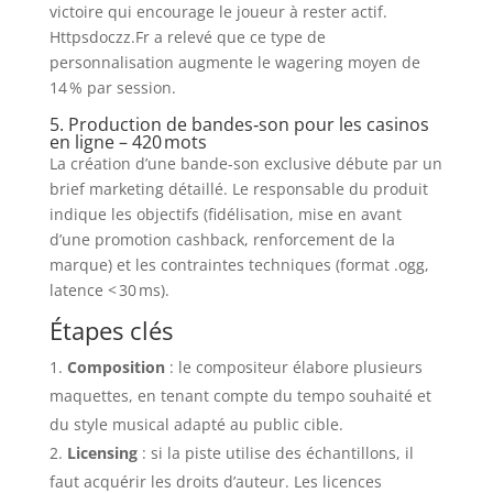
victoire qui encourage le joueur à rester actif.
Httpsdoczz.Fr a relevé que ce type de
personnalisation augmente le wagering moyen de
14 % par session.
5. Production de bandes‑son pour les casinos
en ligne – 420 mots
La création d’une bande‑son exclusive débute par un
brief marketing détaillé. Le responsable du produit
indique les objectifs (fidélisation, mise en avant
d’une promotion cashback, renforcement de la
marque) et les contraintes techniques (format .ogg,
latence < 30 ms).
Étapes clés
Composition
: le compositeur élabore plusieurs
maquettes, en tenant compte du tempo souhaité et
du style musical adapté au public cible.
Licensing
: si la piste utilise des échantillons, il
faut acquérir les droits d’auteur. Les licences