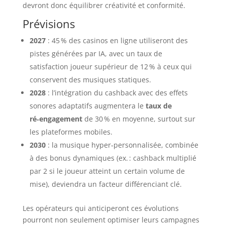
devront donc équilibrer créativité et conformité.
Prévisions
2027
: 45 % des casinos en ligne utiliseront des
pistes générées par IA, avec un taux de
satisfaction joueur supérieur de 12 % à ceux qui
conservent des musiques statiques.
2028
: l’intégration du cashback avec des effets
sonores adaptatifs augmentera le
taux de
ré‑engagement
de 30 % en moyenne, surtout sur
les plateformes mobiles.
2030
: la musique hyper‑personnalisée, combinée
à des bonus dynamiques (ex. : cashback multiplié
par 2 si le joueur atteint un certain volume de
mise), deviendra un facteur différenciant clé.
Les opérateurs qui anticiperont ces évolutions
pourront non seulement optimiser leurs campagnes