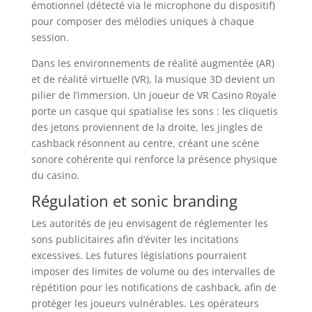
émotionnel (détecté via le microphone du dispositif)
pour composer des mélodies uniques à chaque
session.
Dans les environnements de réalité augmentée (AR)
et de réalité virtuelle (VR), la musique 3D devient un
pilier de l’immersion. Un joueur de VR Casino Royale
porte un casque qui spatialise les sons : les cliquetis
des jetons proviennent de la droite, les jingles de
cashback résonnent au centre, créant une scène
sonore cohérente qui renforce la présence physique
du casino.
Régulation et sonic branding
Les autorités de jeu envisagent de réglementer les
sons publicitaires afin d’éviter les incitations
excessives. Les futures législations pourraient
imposer des limites de volume ou des intervalles de
répétition pour les notifications de cashback, afin de
protéger les joueurs vulnérables. Les opérateurs