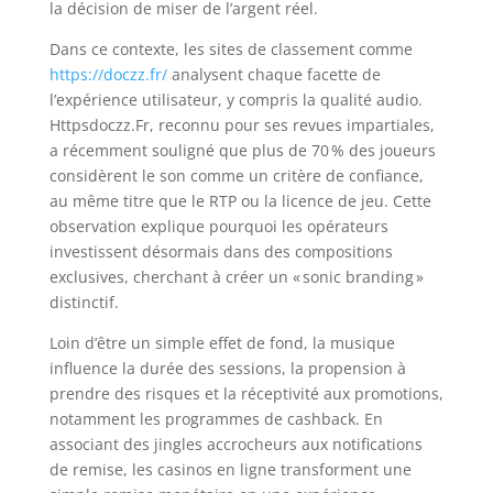
la décision de miser de l’argent réel.
Dans ce contexte, les sites de classement comme
https://doczz.fr/
analysent chaque facette de
l’expérience utilisateur, y compris la qualité audio.
Httpsdoczz.Fr, reconnu pour ses revues impartiales,
a récemment souligné que plus de 70 % des joueurs
considèrent le son comme un critère de confiance,
au même titre que le RTP ou la licence de jeu. Cette
observation explique pourquoi les opérateurs
investissent désormais dans des compositions
exclusives, cherchant à créer un « sonic branding »
distinctif.
Loin d’être un simple effet de fond, la musique
influence la durée des sessions, la propension à
prendre des risques et la réceptivité aux promotions,
notamment les programmes de cashback. En
associant des jingles accrocheurs aux notifications
de remise, les casinos en ligne transforment une