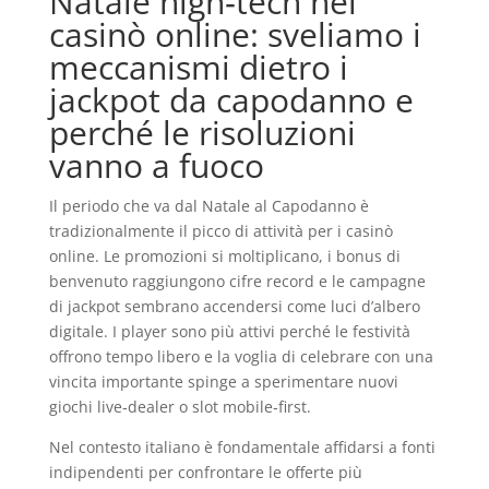
Natale high‑tech nei
casinò online: sveliamo i
meccanismi dietro i
jackpot da capodanno e
perché le risoluzioni
vanno a fuoco
Il periodo che va dal Natale al Capodanno è
tradizionalmente il picco di attività per i casinò
online. Le promozioni si moltiplicano, i bonus di
benvenuto raggiungono cifre record e le campagne
di jackpot sembrano accendersi come luci d’albero
digitale. I player sono più attivi perché le festività
offrono tempo libero e la voglia di celebrare con una
vincita importante spinge a sperimentare nuovi
giochi live‑dealer o slot mobile‑first.
Nel contesto italiano è fondamentale affidarsi a fonti
indipendenti per confrontare le offerte più