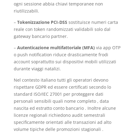
ogni sessione abbia chiavi temporanee non
riutilizzabili.
–
Tokenizzazione PCI‑DSS
sostituisce numeri carta
reale con token randomizzati validabili solo dal
gateway bancario partner.
–
Autenticazione multifattoriale (MFA)
via app OTP
o push notification riduce drasticamente frodi
account soprattutto sui dispositivi mobili utilizzati
durante viaggi natalizi.
Nel contesto italiano tutti gli operatori devono
rispettare GDPR ed essere certificati secondo lo
standard ISO/IEC 27001 per proteggere dati
personali sensibili quali nome completo , data
nascita ed estratto conto bancario . Inoltre alcune
licenze regionali richiedono audit semestrali
specificamente orientati alle transazioni ad alto
volume tipiche delle promozioni stagionali .