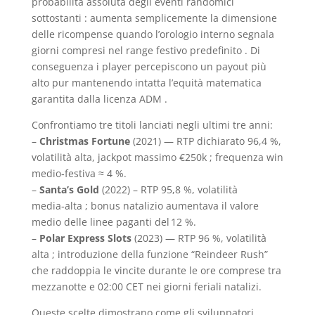
probabilità assoluta degli eventi randomici
sottostanti : aumenta semplicemente la dimensione
delle ricompense quando l’orologio interno segnala
giorni compresi nel range festivo predefinito . Di
conseguenza i player percepiscono un payout più
alto pur mantenendo intatta l’equità matematica
garantita dalla licenza ADM .
Confrontiamo tre titoli lanciati negli ultimi tre anni:
–
Christmas Fortune
(2021) — RTP dichiarato 96,4 %,
volatilità alta, jackpot massimo €250k ; frequenza win
medio‑festiva ≈ 4 %.
–
Santa’s Gold
(2022) – RTP 95,8 %, volatilità
media‑alta ; bonus natalizio aumentava il valore
medio delle linee paganti del 12 %.
–
Polar Express Slots
(2023) — RTP 96 %, volatilità
alta ; introduzione della funzione “Reindeer Rush”
che raddoppia le vincite durante le ore comprese tra
mezzanotte e 02:00 CET nei giorni feriali natalizi.
Queste scelte dimostrano come gli sviluppatori