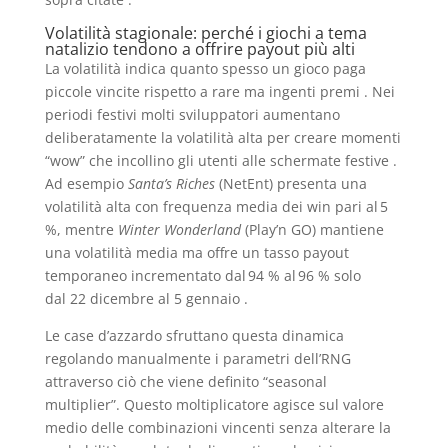
Volatilità stagionale: perché i giochi a tema
natalizio tendono a offrire payout più alti
La volatilità indica quanto spesso un gioco paga
piccole vincite rispetto a rare ma ingenti premi . Nei
periodi festivi molti sviluppatori aumentano
deliberatamente la volatilità alta per creare momenti
“wow” che incollino gli utenti alle schermate festive .
Ad esempio
Santa’s Riches
(NetEnt) presenta una
volatilità alta con frequenza media dei win pari al 5
%, mentre
Winter Wonderland
(Play’n GO) mantiene
una volatilità media ma offre un tasso payout
temporaneo incrementato dal 94 % al 96 % solo
dal 22 dicembre al 5 gennaio .
Le case d’azzardo sfruttano questa dinamica
regolando manualmente i parametri dell’RNG
attraverso ciò che viene definito “seasonal
multiplier”. Questo moltiplicatore agisce sul valore
medio delle combinazioni vincenti senza alterare la