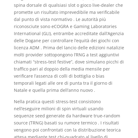
spina dorsale di qualsiasi slot o gioco live‑dealer che
promette un risultato imprevedibile ma verificabile
dal punto di vista normativo . Le autorità più
riconosciute sono eCOGRA e Gaming Laboratories
International (GLI), entrambe accreditate dall’Agenzia
delle Dogane per controllare l’equità dei giochi con
licenza ADM . Prima del lancio delle edizioni natalizie
molti provider sottopongono l’RNG a test aggiuntivi
chiamati “stress‑test festive”, dove simulano picchi di
traffico pari al doppio della media mensile per
verificare l’assenza di colli di bottiglia o bias
temporali legati alle ore di punta tra il giorno di
Natale e quella prima dell’anno nuovo .
Nella pratica questi stress‑test consistono
nell’eseguire milioni di spin virtuali usando
sequenze seed generate da hardware true‑random
source (TRNG) basati su rumore termico . I risultati
vengono poi confrontati con la distribuzione teorica
attesa mediante test chi‑quadrato al livello di