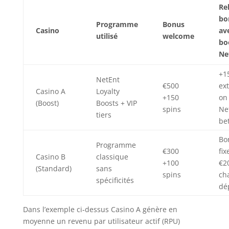
Re
bo
Programme
Bonus
Casino
av
utilisé
welcome
bo
Ne
+1
NetEnt
€500
ex
Casino A
Loyalty
+150
on 
(Boost)
Boosts + VIP
spins
Ne
tiers
be
Bo
Programme
€300
fix
Casino B
classique
+100
€2
(Standard)
sans
spins
ch
spécificités
dé
Dans l’exemple ci‑dessus Casino A génère en
moyenne un revenu par utilisateur actif (RPU)