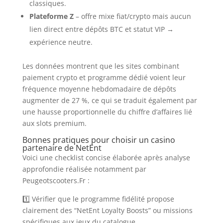
classiques.
Plateforme Z
– offre mixe fiat/crypto mais aucun
lien direct entre dépôts BTC et statut VIP →
expérience neutre.
Les données montrent que les sites combinant
paiement crypto et programme dédié voient leur
fréquence moyenne hebdomadaire de dépôts
augmenter de 27 %, ce qui se traduit également par
une hausse proportionnelle du chiffre d’affaires lié
aux slots premium.
Bonnes pratiques pour choisir un casino
partenaire de NetEn​t
Voici une checklist concise élaborée après analyse
approfondie réalisée notamment par
Peugeotscooters.Fr :
1️⃣ Vérifier que le programme fidélité propose
clairement des “NetEn​t Loyalty Boosts” ou missions
spécifiques aux jeux du catalogue.