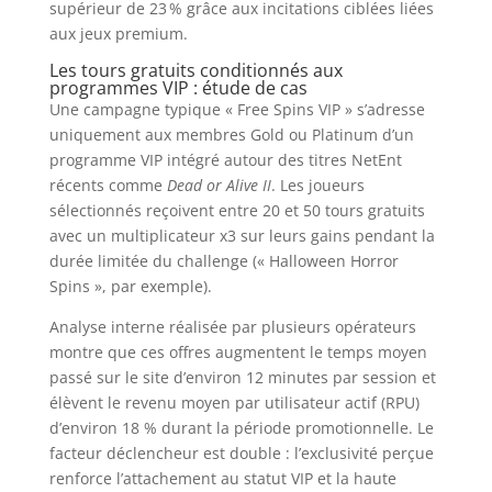
supérieur de 23 % grâce aux incitations ciblées liées
aux jeux premium.
Les tours gratuits conditionnés aux
programmes VIP : étude de cas
Une campagne typique « Free Spins VIP » s’adresse
uniquement aux membres Gold ou Platinum d’un
programme VIP intégré autour des titres NetEn​t
récents comme
Dead or Alive II
. Les joueurs
sélectionnés reçoivent entre 20 et 50 tours gratuits
avec un multiplicateur x3 sur leurs gains pendant la
durée limitée du challenge (« Halloween Horror
Spins », par exemple).
Analyse interne réalisée par plusieurs opérateurs
montre que ces offres augmentent le temps moyen
passé sur le site d’environ 12 minutes par session et
élèvent le revenu moyen par utilisateur actif (RPU)
d’environ 18 % durant la période promotionnelle. Le
facteur déclencheur est double : l’exclusivité perçue
renforce l’attachement au statut VIP et la haute