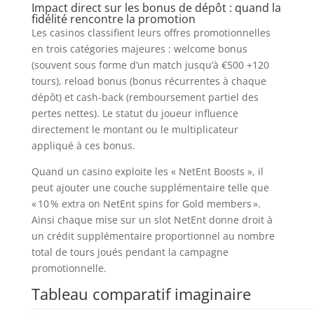
Impact direct sur les bonus de dépôt : quand la
fidélité rencontre la promotion
Les casinos classifient leurs offres promotionnelles
en trois catégories majeures : welcome bonus
(souvent sous forme d’un match jusqu’à €500 +120
tours), reload bonus (bonus récurrentes à chaque
dépôt) et cash‑back (remboursement partiel des
pertes nettes). Le statut du joueur influence
directement le montant ou le multiplicateur
appliqué à ces bonus.
Quand un casino exploite les « NetEnt Boosts », il
peut ajouter une couche supplémentaire telle que
« 10 % extra on NetEnt spins for Gold members ».
Ainsi chaque mise sur un slot NetEnt donne droit à
un crédit supplémentaire proportionnel au nombre
total de tours joués pendant la campagne
promotionnelle.
Tableau comparatif imaginaire