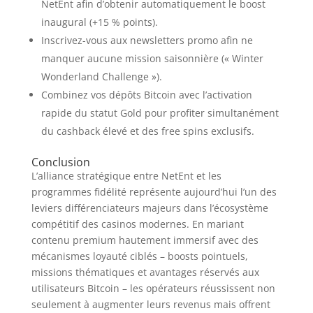
NetEn​t afin d’obtenir automatiquement le boost
inaugural (+15 % points).
Inscrivez-vous aux newsletters promo afin ne
manquer aucune mission saisonnière (« Winter
Wonderland Challenge »).
Combinez vos dépôts Bitcoin avec l’activation
rapide du statut Gold pour profiter simultanément
du cashback élevé et des free spins exclusifs.
Conclusion
L’alliance stratégique entre NetEn​t et les
programmes fidélité représente aujourd’hui l’un des
leviers différenciateurs majeurs dans l’écosystème
compétitif des casinos modernes. En mariant
contenu premium hautement immersif avec des
mécanismes loyauté ciblés – boosts pointuels,
missions thématiques et avantages réservés aux
utilisateurs Bitcoin – les opérateurs réussissent non
seulement à augmenter leurs revenus mais offrent