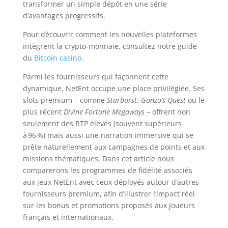
transformer un simple dépôt en une série
d’avantages progressifs.
Pour découvrir comment les nouvelles plateformes
intègrent la crypto‑monnaie, consultez notre guide
du
Bitcoin casino
.
Parmi les fournisseurs qui façonnent cette
dynamique, NetEnt occupe une place privilégiée. Ses
slots premium – comme
Starburst
,
Gonzo’s Quest
ou le
plus récent
Divine Fortune Megaways
– offrent non
seulement des RTP élevés (souvent supérieurs
à 96 %) mais aussi une narration immersive qui se
prête naturellement aux campagnes de points et aux
missions thématiques. Dans cet article nous
comparerons les programmes de fidélité associés
aux jeux NetEnt avec ceux déployés autour d’autres
fournisseurs premium, afin d’illustrer l’impact réel
sur les bonus et promotions proposés aux joueurs
français et internationaux.