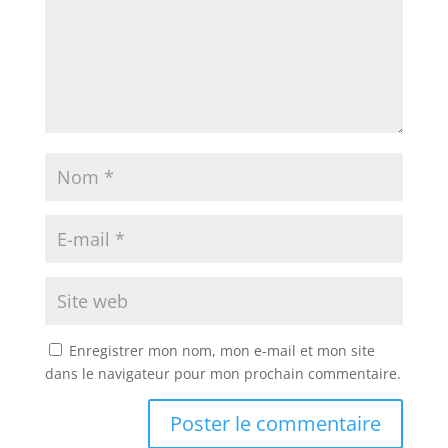
Enregistrer mon nom, mon e-mail et mon site
dans le navigateur pour mon prochain commentaire.