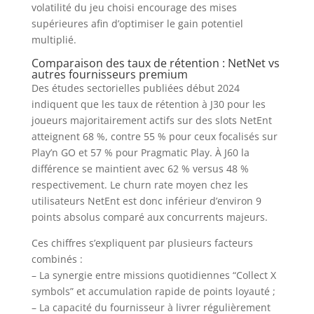
volatilité du jeu choisi encourage des mises
supérieures afin d’optimiser le gain potentiel
multiplié.
Comparaison des taux de rétention : NetNet vs
autres fournisseurs premium
Des études sectorielles publiées début 2024
indiquent que les taux de rétention à J30 pour les
joueurs majoritairement actifs sur des slots NetEn​t
atteignent 68 %, contre 55 % pour ceux focalisés sur
Play’n GO et 57 % pour Pragmatic Play. À J60 la
différence se maintient avec 62 % versus 48 %
respectivement. Le churn rate moyen chez les
utilisateurs NetEn​t est donc inférieur d’environ 9
points absolus comparé aux concurrents majeurs.
Ces chiffres s’expliquent par plusieurs facteurs
combinés :
– La synergie entre missions quotidiennes “Collect X
symbols” et accumulation rapide de points loyauté ;
– La capacité du fournisseur à livrer régulièrement