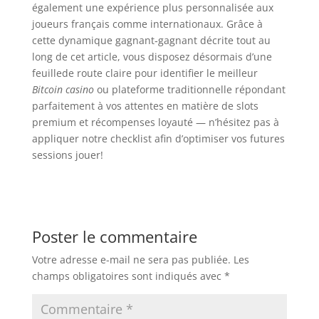
également une expérience plus personnalisée aux
joueurs français comme internationaux. Grâce à
cette dynamique gagnant‑gagnant décrite tout au
long de cet article, vous disposez désormais d’une
feuillede route claire pour identifier le meilleur
Bitcoin casino
ou plateforme traditionnelle répondant
parfaitement à vos attentes en matière de slots
premium et récompenses loyauté — n’hésitez pas à
appliquer notre checklist afin d’optimiser vos futures
sessions jouer!
Poster le commentaire
Votre adresse e-mail ne sera pas publiée.
Les
champs obligatoires sont indiqués avec
*