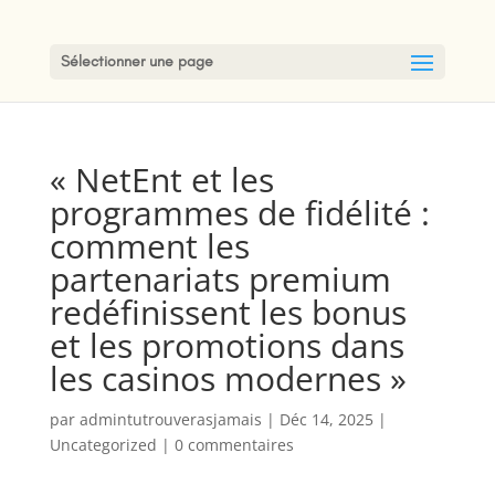
Sélectionner une page
« NetEnt et les
programmes de fidélité :
comment les
partenariats premium
redéfinissent les bonus
et les promotions dans
les casinos modernes »
par
admintutrouverasjamais
|
Déc 14, 2025
|
Uncategorized
|
0 commentaires