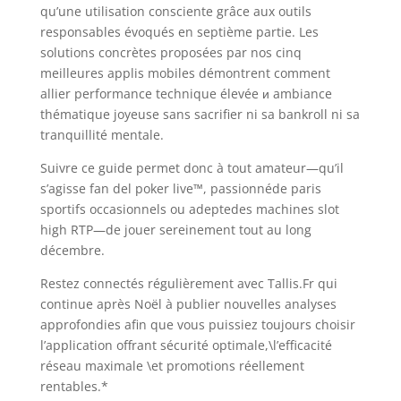
qu’une utilisation consciente grâce aux outils
responsables évoqués en septième partie. Les
solutions concrètes proposées par nos cinq
meilleures applis mobiles démontrent comment
allier performance technique élevée и ambiance
thématique joyeuse sans sacrifier ni sa bankroll ni sa
tranquillité mentale.
Suivre ce guide permet donc à tout amateur—qu’il
s’agisse fan del poker live™, passionnéde paris
sportifs occasionnels ou adeptedes machines slot
high RTP—de jouer sereinement tout au long
décembre.
Restez connectés régulièrement avec Tallis.Fr qui
continue après Noël à publier nouvelles analyses
approfondies afin que vous puissiez toujours choisir
l’application offrant sécurité optimale,\l’efficacité
réseau maximale \et promotions réellement
rentables.*