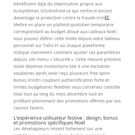
bénéficient déjà du tokenisation propre aux
écosystèmes iOS/Android ce qui renforce encore
davantage la protection contre la fraude.\n\n3️⃣
Mettre en place un plafond quotidien temporaire
correspondant au budget alloué aux cadeaux Noël ;
vous pouvez définir cette limite depuis votre tableau
personnel sur Tallis.Fr où chaque plateforme
indique clairement comment ajuster ces paramètres
depuis son menu « Sécurité ». Cette mesure prévient
toute dépense involontaire liée à une excitation
soudaines après avoir reçu plusieurs free spins
bonus.\n\nEn couplant authentification forte et
limites budgétaires flexibles vous conservez contrôle
total tout au long du mois décembre tout en
profitant pleinement des promotions offertes par vos
casinos favoris.
L’expérience utilisateur festive : design, bonus
et promotions spécifiques Noël
Les développeurs misent fortement sur une