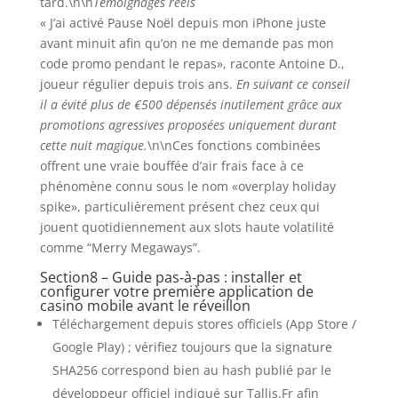
tard.\n\n
Témoignages réels
« J’ai activé Pause Noël depuis mon iPhone juste
avant minuit afin qu’on ne me demande pas mon
code promo pendant le repas», raconte Antoine D.,
joueur régulier depuis trois ans.
En suivant ce conseil
il a évité plus de €500 dépensés inutilement grâce aux
promotions agressives proposées uniquement durant
cette nuit magique.
\n\nCes fonctions combinées
offrent une vraie bouffée d’air frais face à ce
phénomène connu sous le nom «overplay holiday
spike», particulièrement présent chez ceux qui
jouent quotidiennement aux slots haute volatilité
comme “Merry Megaways”.
Section​8 – Guide pas‑à‑pas : installer et
configurer votre première application de
casino mobile avant le réveillon
Téléchargement depuis stores officiels (App Store /
Google Play) ; vérifiez toujours que la signature
SHA256 correspond bien au hash publié par le
développeur officiel indiqué sur Tallis.Fr afin