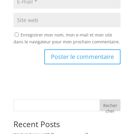
Enregistrer mon nom, mon e-mail et mon site
dans le navigateur pour mon prochain commentaire.
Recher
cher
Recent Posts