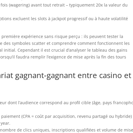
fois (wagering) avant tout retrait – typiquement 20x la valeur du
otions excluent les slots à jackpot progressif ou à haute volatilité
 première expérience sans risque perçu : ils peuvent tester la
ce des symboles scatter et comprendre comment fonctionnent les
 initial. Cependant il est crucial d’analyser le tableau des gains
lorsqu’il faudra remplir l’exigence de mise après la fin des tours
riat gagnant‑gagnant entre casino et
ateur dont l’audience correspond au profil cible (âge, pays francoph
du paiement (CPA = coût par acquisition, revenu partagé ou hybride)
 year.
, nombre de clics uniques, inscriptions qualifiées et volume de mis