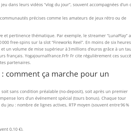
on jeu dans leurs vidéos “vlog du jour”, souvent accompagnées d’un
es communautés précises comme les amateurs de jeux rétro ou de
ve et pertinence thématique. Par exemple, le streamer “LunaPlay” 
0 000 free‑spins sur la slot “Fireworks Reel”. En moins de six heures
 et un volume de mise supérieur à 3 millions d’euros grâce à un ta
s français. Yogajournalfrance.Frfr Fr cite régulièrement ces succ
tes partenaires.
s : comment ça marche pour un
s soit sans condition préalable (no‑deposit), soit après un premier
mpense lors d’un événement spécial (tours bonus). Chaque tour
es du jeu : nombre de lignes actives, RTP moyen (souvent entre 96 %
vent 0,10 €).