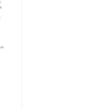
s
x
l
que