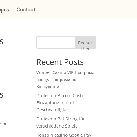
opos
Contact
s
Recher
cher
Recent Posts
Winbet Casino VIP Програма
срещу Програми на
Конкуренти
s
Dudespin Bitcoin Cash
Einzahlungen und
Geschwindigkeit
Dudespin Bet Sizing für
e ou
verschiedene Spiele
Kenspin casino Google Pay