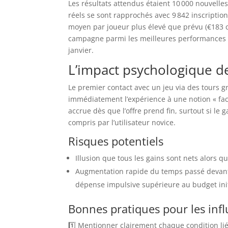
Les résultats attendus étaient 10 000 nouvelles
réels se sont rapprochés avec 9 842 inscripti
moyen par joueur plus élevé que prévu (€183 co
campagne parmi les meilleures performances «
janvier.
L’impact psychologique de
Le premier contact avec un jeu via des tours gra
immédiatement l’expérience à une notion « fac
accrue dès que l’offre prend fin, surtout si le
compris par l’utilisateur novice.
Risques potentiels
Illusion que tous les gains sont nets alors q
Augmentation rapide du temps passé devant 
dépense impulsive supérieure au budget init
Bonnes pratiques pour les inf
1️⃣ Mentionner clairement chaque condition lié