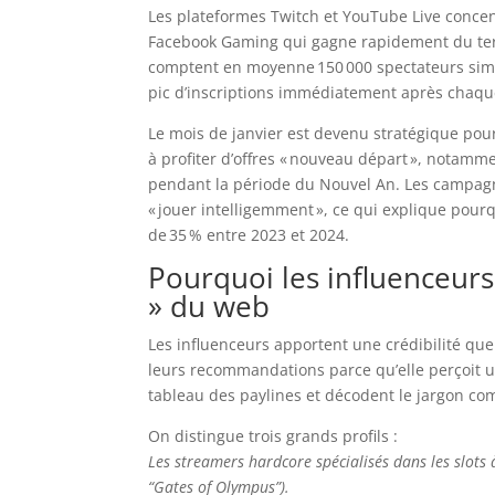
Les plateformes Twitch et YouTube Live concentr
Facebook Gaming qui gagne rapidement du terra
comptent en moyenne 150 000 spectateurs simul
pic d’inscriptions immédiatement après chaque 
Le mois de janvier est devenu stratégique pour
à profiter d’offres « nouveau départ », notam
pendant la période du Nouvel An. Les campagne
« jouer intelligemment », ce qui explique pou
de 35 % entre 2023 et 2024.
Pourquoi les influenceur
» du web
Les influenceurs apportent une crédibilité qu
leurs recommandations parce qu’elle perçoit un
tableau des paylines et décodent le jargon c
On distingue trois grands profils :
Les streamers hardcore spécialisés dans les slots
“Gates of Olympus”).