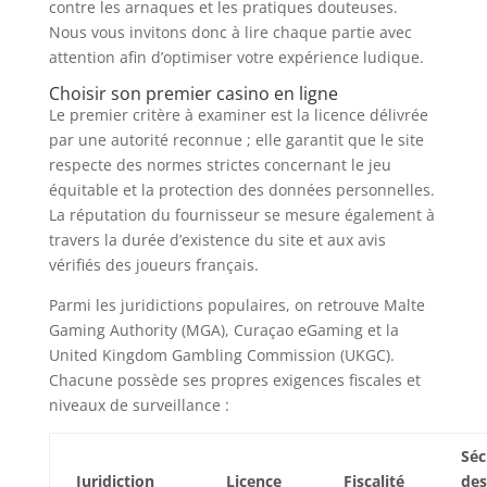
contre les arnaques et les pratiques douteuses.
Nous vous invitons donc à lire chaque partie avec
attention afin d’optimiser votre expérience ludique.
Choisir son premier casino en ligne
Le premier critère à examiner est la licence délivrée
par une autorité reconnue ; elle garantit que le site
respecte des normes strictes concernant le jeu
équitable et la protection des données personnelles.
La réputation du fournisseur se mesure également à
travers la durée d’existence du site et aux avis
vérifiés des joueurs français.
Parmi les juridictions populaires, on retrouve Malte
Gaming Authority (MGA), Curaçao eGaming et la
United Kingdom Gambling Commission (UKGC).
Chacune possède ses propres exigences fiscales et
niveaux de surveillance :
Séc
Juridiction
Licence
Fiscalité
des