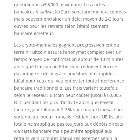
quotidiennes (€ 5 000 maximum). Les cartes
bancaires Visa/MasterCard sont largement acceptées
mais peuvent entraîner un délai moyen de 2‑3 jours
ouvrés pour les retraits selon l’établissement
bancaire émetteur.
Les crypto‑monnaies gagnent progressivement du
terrain ; Bitcoin assure l’anonymat complet avec un
temps moyen de confirmation autour de 10 minutes,
alors que Litecoin ou Ethereum réduisent encore
davantage ce délai grâce aux blocs plus rapides –
idéal pour ceux qui veulent éviter toute interférence
bancaire traditionnelle. Les frais varient toutefois
selon le réseau : Bitcoin peut coûter jusqu’à 0,0005
BTC pendant les pics d’activité alors que PayPal
facture généralement 2‑3 % sur chaque transaction
sortante au joueur français résidant hors UE fiscale
locale ne s’applique pas toujours aux dépôts directs
via carte bancaire mais peut être appliqué aux
retraits vers comptes bancaires externes selon la