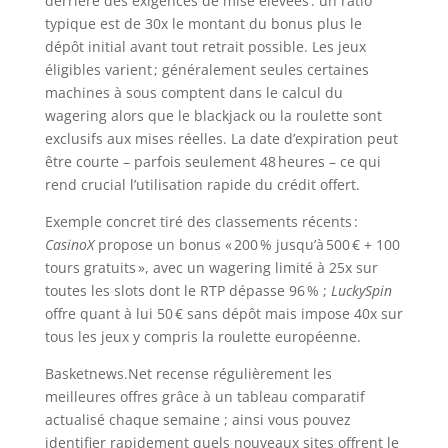
derrière des exigences de mise élevées : un ratio
typique est de 30x le montant du bonus plus le
dépôt initial avant tout retrait possible. Les jeux
éligibles varient ; généralement seules certaines
machines à sous comptent dans le calcul du
wagering alors que le blackjack ou la roulette sont
exclusifs aux mises réelles. La date d’expiration peut
être courte – parfois seulement 48 heures – ce qui
rend crucial l’utilisation rapide du crédit offert.
Exemple concret tiré des classements récents :
CasinoX
propose un bonus « 200 % jusqu’à 500 € + 100
tours gratuits », avec un wagering limité à 25x sur
toutes les slots dont le RTP dépasse 96 % ;
LuckySpin
offre quant à lui 50 € sans dépôt mais impose 40x sur
tous les jeux y compris la roulette européenne.
Basketnews.Net recense régulièrement les
meilleures offres grâce à un tableau comparatif
actualisé chaque semaine ; ainsi vous pouvez
identifier rapidement quels nouveaux sites offrent le