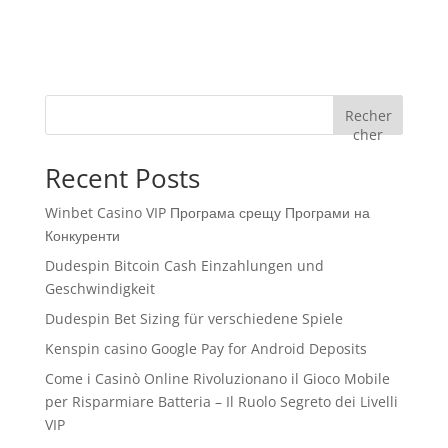
Recher
cher
Recent Posts
Winbet Casino VIP Програма срещу Програми на
Конкуренти
Dudespin Bitcoin Cash Einzahlungen und
Geschwindigkeit
Dudespin Bet Sizing für verschiedene Spiele
Kenspin casino Google Pay for Android Deposits
Come i Casinò Online Rivoluzionano il Gioco Mobile
per Risparmiare Batteria – Il Ruolo Segreto dei Livelli
VIP