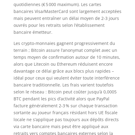
quotidiennes (€ 5 000 maximum). Les cartes
bancaires Visa/MasterCard sont largement acceptées
mais peuvent entraîner un délai moyen de 2‑3 jours
ouvrés pour les retraits selon l’établissement
bancaire émetteur.
Les crypto‑monnaies gagnent progressivement du
terrain ; Bitcoin assure l’anonymat complet avec un
temps moyen de confirmation autour de 10 minutes,
alors que Litecoin ou Ethereum réduisent encore
davantage ce délai grâce aux blocs plus rapides –
idéal pour ceux qui veulent éviter toute interférence
bancaire traditionnelle. Les frais varient toutefois
selon le réseau : Bitcoin peut coûter jusqu’à 0,0005
BTC pendant les pics d’activité alors que PayPal
facture généralement 2‑3 % sur chaque transaction
sortante au joueur français résidant hors UE fiscale
locale ne s’applique pas toujours aux dépôts directs
via carte bancaire mais peut être appliqué aux
retraits vers comptes bancaires externes selon la