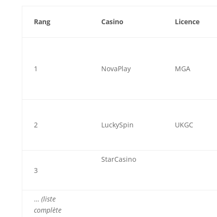
Rang
Casino
Licence
1
NovaPlay
MGA
2
LuckySpin
UKGC
StarCasino
3
…
(liste
complète