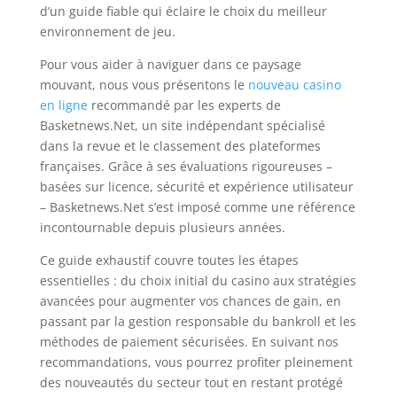
d’un guide fiable qui éclaire le choix du meilleur
environnement de jeu.
Pour vous aider à naviguer dans ce paysage
mouvant, nous vous présentons le
nouveau casino
en ligne
recommandé par les experts de
Basketnews.Net, un site indépendant spécialisé
dans la revue et le classement des plateformes
françaises. Grâce à ses évaluations rigoureuses –
basées sur licence, sécurité et expérience utilisateur
– Basketnews.Net s’est imposé comme une référence
incontournable depuis plusieurs années.
Ce guide exhaustif couvre toutes les étapes
essentielles : du choix initial du casino aux stratégies
avancées pour augmenter vos chances de gain, en
passant par la gestion responsable du bankroll et les
méthodes de paiement sécurisées. En suivant nos
recommandations, vous pourrez profiter pleinement
des nouveautés du secteur tout en restant protégé