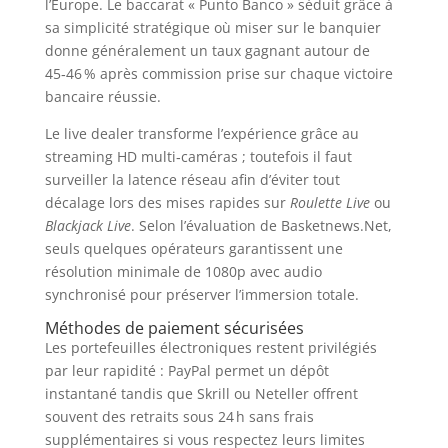
l’Europe. Le baccarat « Punto Banco » séduit grâce à
sa simplicité stratégique où miser sur le banquier
donne généralement un taux gagnant autour de
45‑46 % après commission prise sur chaque victoire
bancaire réussie.
Le live dealer transforme l’expérience grâce au
streaming HD multi‑caméras ; toutefois il faut
surveiller la latence réseau afin d’éviter tout
décalage lors des mises rapides sur
Roulette Live
ou
Blackjack Live
. Selon l’évaluation de Basketnews.Net,
seuls quelques opérateurs garantissent une
résolution minimale de 1080p avec audio
synchronisé pour préserver l’immersion totale.
Méthodes de paiement sécurisées
Les portefeuilles électroniques restent privilégiés
par leur rapidité : PayPal permet un dépôt
instantané tandis que Skrill ou Neteller offrent
souvent des retraits sous 24 h sans frais
supplémentaires si vous respectez leurs limites