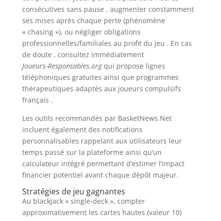
consécutives sans pause , augmenter constamment
ses mises après chaque perte (phénomène
« chasing »), ou négliger obligations
professionnelles/familiales au profit du jeu . En cas
de doute , consultez immédiatement
Joueurs‑Responsables.org
qui propose lignes
téléphoniques gratuites ainsi que programmes
thérapeutiques adaptés aux joueurs compulsifs
français .
Les outils recommandés par BasketNews.Net
incluent également des notifications
personnalisables rappelant aux utilisateurs leur
temps passé sur la plateforme ainsi qu’un
calculateur intégré permettant d’estimer l’impact
financier potentiel avant chaque dépôt majeur.
Stratégies de jeu gagnantes
Au blackjack « single‑deck », compter
approximativement les cartes hautes (valeur 10)