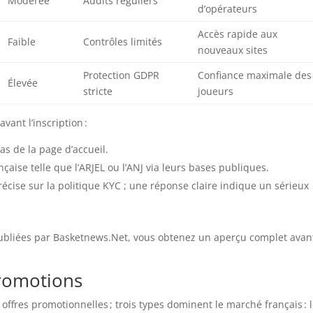
Modérée
Audits réguliers
d’opérateurs
Accès rapide aux
Faible
Contrôles limités
nouveaux sites
Protection GDPR
Confiance maximale des
Élevée
stricte
joueurs
vant l’inscription :
bas de la page d’accueil.
nçaise telle que l’ARJEL ou l’ANJ via leurs bases publiques.
récise sur la politique KYC ; une réponse claire indique un sérieux
publiées par Basketnews.Net, vous obtenez un aperçu complet avan
romotions
 offres promotionnelles ; trois types dominent le marché français : 