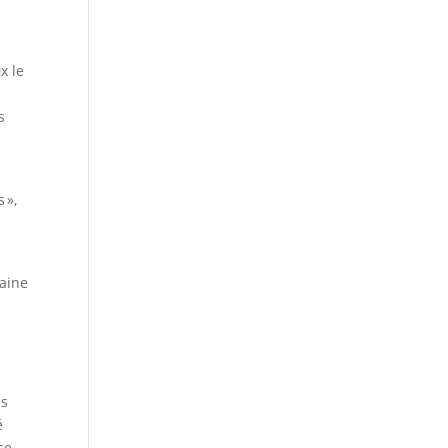
x le
s
 »,
maine
s
es
é
se