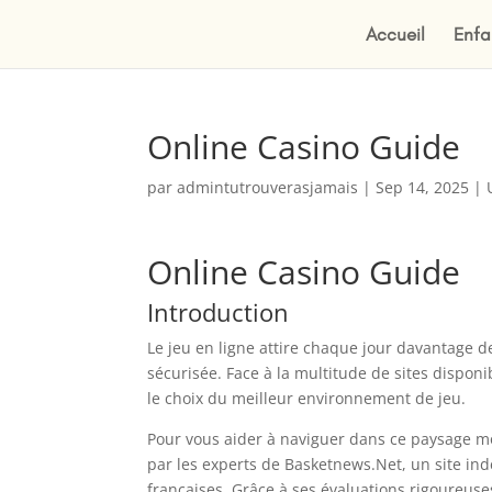
Accueil
Enfa
Online Casino Guide
par
admintutrouverasjamais
|
Sep 14, 2025
|
Online Casino Guide
Introduction
Le jeu en ligne attire chaque jour davantage d
sécurisée. Face à la multitude de sites disponi
le choix du meilleur environnement de jeu.
Pour vous aider à naviguer dans ce paysage m
par les experts de Basketnews.Net, un site in
françaises. Grâce à ses évaluations rigoureuses