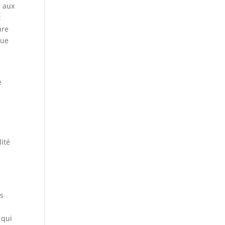
e aux
t
ure
que
e
lité
ns
qui