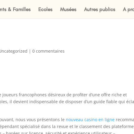
nts & Familles
Ecoles
Musées
Autres publics
A pr
Uncategorized
|
0 commentaires
e joueurs francophones désireux de profiter d’une offre riche et
bles, il devient indispensable de disposer d’un guide fiable qui écla
ouvant, nous vous présentons le
nouveau casino en ligne
recomm
dépendant spécialisé dans la revue et le classement des plateforme
 – basées sur licence, sécurité et expérience utilisateur –