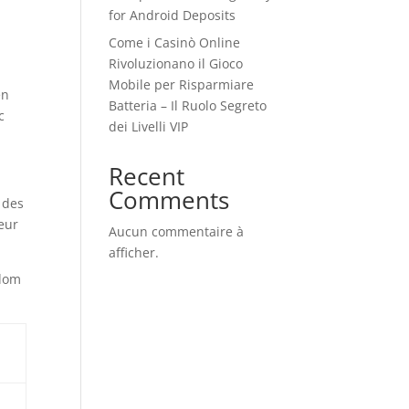
for Android Deposits
Come i Casinò Online
Rivoluzionano il Gioco
Mobile per Risparmiare
en
Batteria – Il Ruolo Segreto
c
dei Livelli VIP
Recent
Comments
e des
seur
Aucun commentaire à
afficher.
gdom