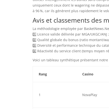
uniquement ceux dont le wagering ne dépasse 
à 96 %, car ils génèrent plus rapidement le v
Avis et classements des m
La méthodologie employée par BasketNews.Net 
1️⃣ Licence valide délivrée par MGA/UKGC/ANJ 
2️⃣ Qualité globale du bonus (ratio montant/wa
3️⃣ Diversité et performance technique du cata
4️⃣ Réactivité du service client (temps moyen r
Voici un tableau synthétique présentant notre 
Rang
Casino
1
NovaPlay