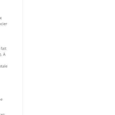
x
ncier
fait
). À
u
otale
ne
sez