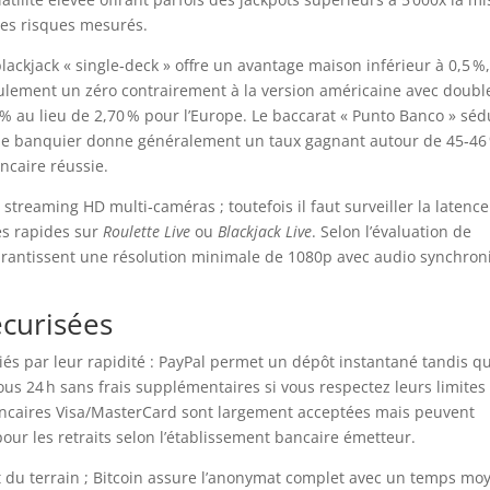
des risques mesurés.
blackjack « single‑deck » offre un avantage maison inférieur à 0,5 %
ulement un zéro contrairement à la version américaine avec doubl
% au lieu de 2,70 % pour l’Europe. Le baccarat « Punto Banco » séd
r le banquier donne généralement un taux gagnant autour de 45‑46
ncaire réussie.
 streaming HD multi‑caméras ; toutefois il faut surveiller la latence
ses rapides sur
Roulette Live
ou
Blackjack Live
. Selon l’évaluation de
rantissent une résolution minimale de 1080p avec audio synchron
curisées
giés par leur rapidité : PayPal permet un dépôt instantané tandis q
 sous 24 h sans frais supplémentaires si vous respectez leurs limites
ancaires Visa/MasterCard sont largement acceptées mais peuvent
our les retraits selon l’établissement bancaire émetteur.
du terrain ; Bitcoin assure l’anonymat complet avec un temps mo