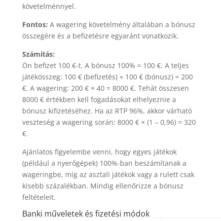
követelménnyel.
Fontos:
A wagering követelmény általában a bónusz
összegére és a befizetésre egyaránt vonatkozik.
Számítás:
Ön befizet 100 €-t. A bónusz 100% = 100 €. A teljes
játékösszeg: 100 € (befizetés) + 100 € (bónusz) = 200
€. A wagering: 200 € × 40 = 8000 €. Tehát összesen
8000 € értékben kell fogadásokat elhelyeznie a
bónusz kifizetéséhez. Ha az RTP 96%, akkor várható
veszteség a wagering során: 8000 € × (1 – 0,96) = 320
€.
Ajánlatos figyelembe venni, hogy egyes játékok
(például a nyerőgépek) 100%-ban beszámítanak a
wageringbe, míg az asztali játékok vagy a rulett csak
kisebb százalékban. Mindig ellenőrizze a bónusz
feltételeit.
Banki műveletek és fizetési módok