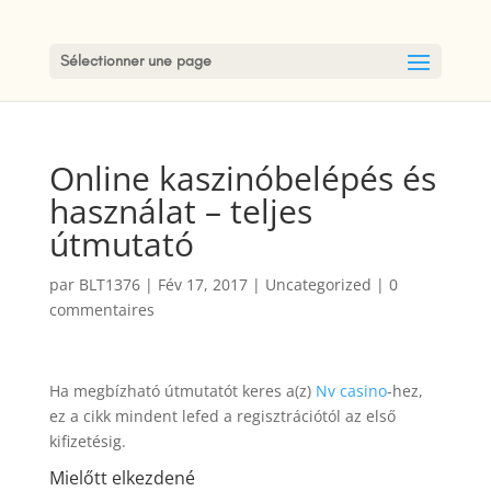
Sélectionner une page
Online kaszinóbelépés és
használat – teljes
útmutató
par
BLT1376
|
Fév 17, 2017
|
Uncategorized
|
0
commentaires
Ha megbízható útmutatót keres a(z)
Nv casino
-hez,
ez a cikk mindent lefed a regisztrációtól az első
kifizetésig.
Mielőtt elkezdené