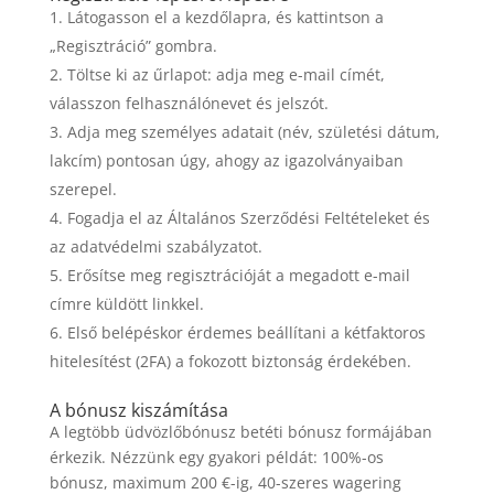
Látogasson el a kezdőlapra, és kattintson a
„Regisztráció” gombra.
Töltse ki az űrlapot: adja meg e-mail címét,
válasszon felhasználónevet és jelszót.
Adja meg személyes adatait (név, születési dátum,
lakcím) pontosan úgy, ahogy az igazolványaiban
szerepel.
Fogadja el az Általános Szerződési Feltételeket és
az adatvédelmi szabályzatot.
Erősítse meg regisztrációját a megadott e-mail
címre küldött linkkel.
Első belépéskor érdemes beállítani a kétfaktoros
hitelesítést (2FA) a fokozott biztonság érdekében.
A bónusz kiszámítása
A legtöbb üdvözlőbónusz betéti bónusz formájában
érkezik. Nézzünk egy gyakori példát: 100%-os
bónusz, maximum 200 €-ig, 40-szeres wagering