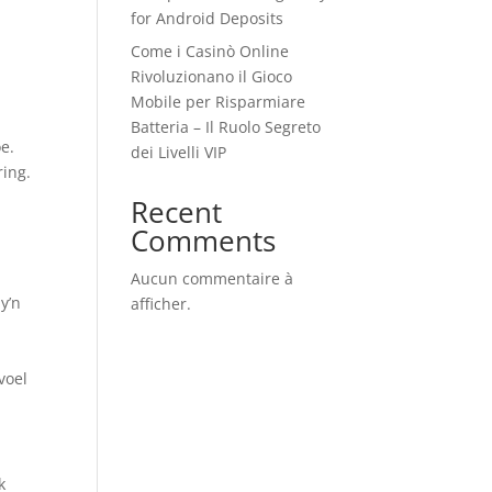
for Android Deposits
Come i Casinò Online
Rivoluzionano il Gioco
Mobile per Risparmiare
Batteria – Il Ruolo Segreto
e.
dei Livelli VIP
ring.
Recent
Comments
Aucun commentaire à
y’n
afficher.
voel
k