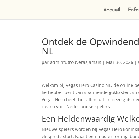
Accueil
Enfa
Ontdek de Opwindende
NL
par
admintutrouverasjamais
|
Mar 30, 2026
|
Welkom bij Vegas Hero Casino NL, de online be
liefhebber bent van spannende gokkasten, strat
Vegas Hero heeft het allemaal. In deze gids n
casino voor Nederlandse spelers.
Een Heldenwaardig Wel
Nieuwe spelers worden bij Vegas Hero koninkli
vliegende start. Naast een mooie stortingsbonu