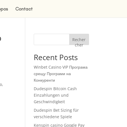
opos
Contact
o
Recher
cher
Recent Posts
Winbet Casino VIP Програма
срещу Програми на
Конкуренти
o,
Dudespin Bitcoin Cash
Einzahlungen und
Geschwindigkeit
Dudespin Bet Sizing für
verschiedene Spiele
Kenspin casino Google Pay