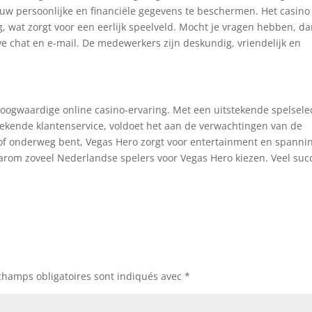
uw persoonlijke en financiële gegevens te beschermen. Het casino 
g, wat zorgt voor een eerlijk speelveld. Mocht je vragen hebben, d
live chat en e-mail. De medewerkers zijn deskundig, vriendelijk en
ogwaardige online casino-ervaring. Met een uitstekende spelselec
tekende klantenservice, voldoet het aan de verwachtingen van de
 of onderweg bent, Vegas Hero zorgt voor entertainment en spanni
rom zoveel Nederlandse spelers voor Vegas Hero kiezen. Veel suc
champs obligatoires sont indiqués avec
*