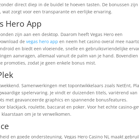
nder direct diep in de buidel te hoeven tasten. De bonussen zijn
, wat zorgt voor een transparante en eerlijke ervaring.
as Hero App
ebonden zijn aan een desktop. Daarom heeft Vegas Hero een
 Download de
vegas hero app
en neem het casino overal mee naarto
ndroid en biedt een vloeiende, snelle en gebruiksvriendelijke erva
lingen aanvragen, allemaal vanuit de palm van je hand. Bovendien
ste promoties, zodat je geen enkele bonus mist.
Plek
ukwekkend. Samenwerkingen met topontwikkelaars zoals NetEnt, Pla
ardige spelervaring. Je vindt er duizenden titels, variërend van
lots met geavanceerde graphics en spannende bonusfeatures.
oor blackjack, roulette, baccarat en poker. Voor het echte casino-ge
/7 klaarstaan om je te verwelkomen.
ice
ligheid en goede ondersteuning. Vegas Hero Casino NL maakt gebrui