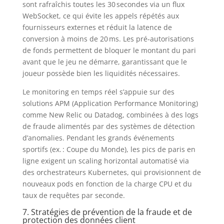
sont rafraîchis toutes les 30 secondes via un flux
WebSocket, ce qui évite les appels répétés aux
fournisseurs externes et réduit la latence de
conversion à moins de 20 ms. Les pré‑autorisations
de fonds permettent de bloquer le montant du pari
avant que le jeu ne démarre, garantissant que le
joueur possède bien les liquidités nécessaires.
Le monitoring en temps réel s’appuie sur des
solutions APM (Application Performance Monitoring)
comme New Relic ou Datadog, combinées à des logs
de fraude alimentés par des systèmes de détection
d’anomalies. Pendant les grands événements
sportifs (ex. : Coupe du Monde), les pics de paris en
ligne exigent un scaling horizontal automatisé via
des orchestrateurs Kubernetes, qui provisionnent de
nouveaux pods en fonction de la charge CPU et du
taux de requêtes par seconde.
7. Stratégies de prévention de la fraude et de
protection des données client