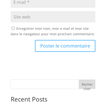
Enregistrer mon nom, mon e-mail et mon site
dans le navigateur pour mon prochain commentaire.
Recher
cher
Recent Posts