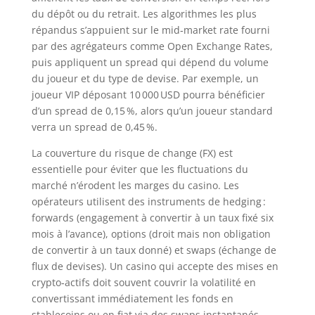
du dépôt ou du retrait. Les algorithmes les plus
répandus s’appuient sur le mid‑market rate fourni
par des agrégateurs comme Open Exchange Rates,
puis appliquent un spread qui dépend du volume
du joueur et du type de devise. Par exemple, un
joueur VIP déposant 10 000 USD pourra bénéficier
d’un spread de 0,15 %, alors qu’un joueur standard
verra un spread de 0,45 %.
La couverture du risque de change (FX) est
essentielle pour éviter que les fluctuations du
marché n’érodent les marges du casino. Les
opérateurs utilisent des instruments de hedging :
forwards (engagement à convertir à un taux fixé six
mois à l’avance), options (droit mais non obligation
de convertir à un taux donné) et swaps (échange de
flux de devises). Un casino qui accepte des mises en
crypto‑actifs doit souvent couvrir la volatilité en
convertissant immédiatement les fonds en
stablecoins ou en fiat via des swaps instantanés.