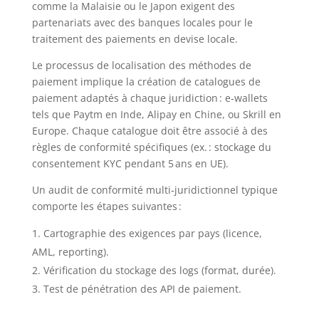
comme la Malaisie ou le Japon exigent des
partenariats avec des banques locales pour le
traitement des paiements en devise locale.
Le processus de localisation des méthodes de
paiement implique la création de catalogues de
paiement adaptés à chaque juridiction : e‑wallets
tels que Paytm en Inde, Alipay en Chine, ou Skrill en
Europe. Chaque catalogue doit être associé à des
règles de conformité spécifiques (ex. : stockage du
consentement KYC pendant 5 ans en UE).
Un audit de conformité multi‑juridictionnel typique
comporte les étapes suivantes :
Cartographie des exigences par pays (licence,
AML, reporting).
Vérification du stockage des logs (format, durée).
Test de pénétration des API de paiement.