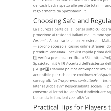
dei cash-back rispetto alle perdite totali — u
regolarmente da Spaziotadini.it.
Choosing Safe and Regulat
La sicurezza parte dalla licenza sotto cui opera
protezione ai residenti italiani ma limitano spes
Fortune
) . Al contrario le licenze estere — M
— aprono accesso ai casino online stranieri dot
premium.\n\n#### Checklist rapida prima dell
1️⃣ Verifica presenza certificato SSL ‑ https://\n
Spaziotadini.it \n3️⃣ Accertati dell’esistenza 
[GLI])\n4️⃣ Esamina politica anti-dipendenza : l
accessibile per richiedere cooldown.\n\nSpaziot
coreografici:\n
Trasparenza contrattuale → termin
latenza globale\n* Responsabilità sociale → pr
consente ai lettori italiano­foni d’individuare 
bonus sia le funzioni cool‐off.\n\n—
Practical Tips for Players