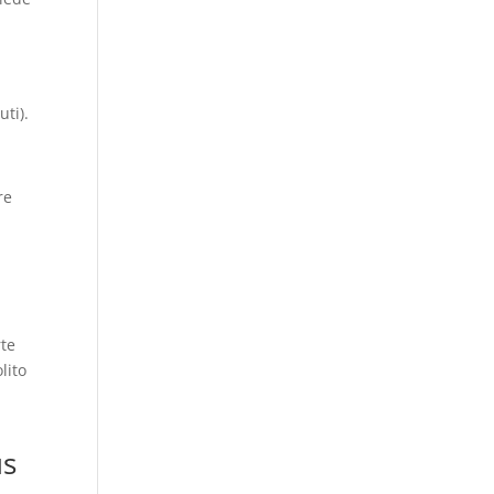
ti).
re
rte
ito ​
us