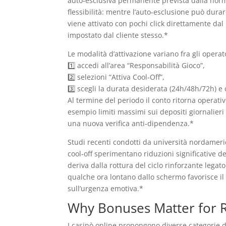
auto‑esclusiva permanente prevista dalla norma
flessibilità: mentre l’auto‑esclusione può dura
viene attivato con pochi click direttamente da
impostato dal cliente stesso.*
Le modalità d’attivazione variano fra gli ope
1️⃣ accedi all’area “Responsabilità Gioco”,
2️⃣ selezioni “Attiva Cool‑Off”,
3️⃣ scegli la durata desiderata (24h/48h/72h) e
Al termine del periodo il conto ritorna operativ
esempio limiti massimi sui depositi giornalieri
una nuova verifica anti‑dipendenza.*
Studi recenti condotti da università nordame
cool‑off sperimentano riduzioni significative deg
deriva dalla rottura del ciclo rinforzante leg
qualche ora lontano dallo schermo favorisce il
sull’urgenza emotiva.*
Why Bonuses Matter for R
I casinò online propongono diverse categorie d