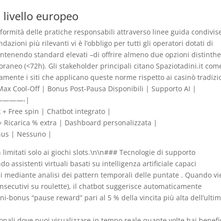
 livello europeo
rmità delle pratiche responsabili attraverso linee guida condivis
ioni più rilevanti vi è l’obbligo per tutti gli operatori dotati di
ntenendo standard elevati –di offrire almeno due opzioni distinthe
neo (<72h). Gli stakeholder principali citano Spaziotadini.it com
amente i siti che applicano queste norme rispetto ai casinò tradizi
Max Cool-Off | Bonus Post-Pausa Disponibili | Supporto AI |
———-|
 + Free spin | Chatbot integrato |
 Ricarica % extra | Dashboard personalizzata |
nus | Nessuno |
limitati solo ai giochi slots.\n\n### Tecnologie di supporto
assistenti virtuali basati su intelligenza artificiale capaci
i mediante analisi dei pattern temporali delle puntate . Quando v
consecutivi su roulette), il chatbot suggerisce automaticamente
ni-bonus “pause reward” pari al 5 % della vincita più alta dell’ulti
onali dove puoi visualizzare in tempo reale quante volte hai benefi