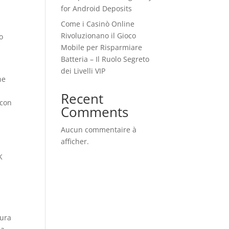
for Android Deposits
Come i Casinò Online
Rivoluzionano il Gioco
o
Mobile per Risparmiare
Batteria – Il Ruolo Segreto
dei Livelli VIP
ne
Recent
 con
Comments
Aucun commentaire à
afficher.
K
sura