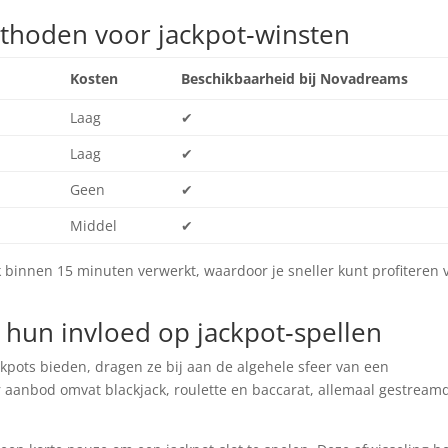
ethoden voor jackpot‑winsten
Kosten
Beschikbaarheid bij Novadreams
Laag
✔︎
Laag
✔︎
Geen
✔︎
Middel
✔︎
binnen 15 minuten verwerkt, waardoor je sneller kunt profiteren 
 hun invloed op jackpot‑spellen
ckpots bieden, dragen ze bij aan de algehele sfeer van een
 aanbod omvat blackjack, roulette en baccarat, allemaal gestreamd