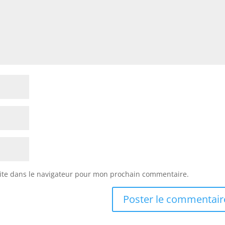
ite dans le navigateur pour mon prochain commentaire.