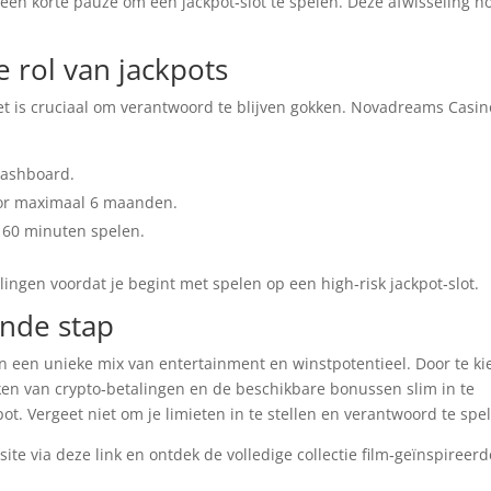
een korte pauze om een jackpot‑slot te spelen. Deze afwisseling h
 rol van jackpots
het is cruciaal om verantwoord te blijven gokken. Novadreams Casin
dashboard.
 voor maximaal 6 maanden.
 60 minuten spelen.
lingen voordat je begint met spelen op een high‑risk jackpot‑slot.
nde stap
n een unieke mix van entertainment en winstpotentieel. Door te ki
ken van crypto‑betalingen en de beschikbare bonussen slim in te
pot. Vergeet niet om je limieten in te stellen en verantwoord te spe
ite via deze link en ontdek de volledige collectie film‑geïnspireerd