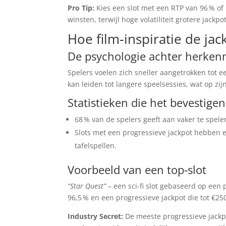
Pro Tip:
Kies een slot met een RTP van 96 % of ho
winsten, terwijl hoge volatiliteit grotere jackp
Hoe film‑inspiratie de ja
De psychologie achter herken
Spelers voelen zich sneller aangetrokken tot e
kan leiden tot langere speelsessies, wat op zi
Statistieken die het bevestigen
68 % van de spelers geeft aan vaker te spele
Slots met een progressieve jackpot hebben
tafelspellen.
Voorbeeld van een top‑slot
“Star Quest”
– een sci‑fi slot gebaseerd op een 
96,5 % en een progressieve jackpot die tot €25
Industry Secret:
De meeste progressieve jackpo