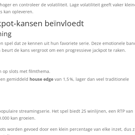
ger en controleer de volatiliteit. Lage volatiliteit geeft vaker klein
ots kan opleveren.
ckpot‑kansen beïnvloedt
ning
en spel dat ze kennen uit hun favoriete serie. Deze emotionele ban
jn beurt de kans vergroot om een progressieve jackpot te raken.
n op slots met filmthema.
 een gemiddeld
house edge
van 1,5 %, lager dan veel traditionele
populaire streamingserie. Het spel biedt 25 winlijnen, een RTP van
0.000 kan groeien.
ts worden gevoed door een klein percentage van elke inzet, dus z