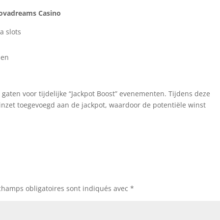
 Novadreams Casino
a slots
len
aten voor tijdelijke “Jackpot Boost” evenementen. Tijdens deze
inzet toegevoegd aan de jackpot, waardoor de potentiële winst
champs obligatoires sont indiqués avec
*