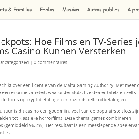
nts & Familles
Ecoles
Musées
Autres publics
A pr
ckpots: Hoe Films en TV‑Series j
ms Casino Kunnen Versterken
Uncategorized
|
0 commentaires
schikt over een licentie van de Malta Gaming Authority. Met meer 
 een enorme variëteit, waaronder slots, live dealer tafels en zelfs
de focus op cryptobetalingen en razendsnelle uitbetalingen.
ultuur is dit casino een goudmijn. Veel van de populairste slots zij
elden tot klassieke horrorfilms. Deze thema‑games combineren
 (gemiddeld 96,2 %). Het resultaat is een meeslepende speelerva
d is.