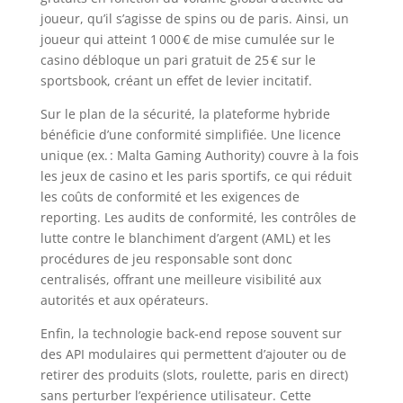
joueur, qu’il s’agisse de spins ou de paris. Ainsi, un
joueur qui atteint 1 000 € de mise cumulée sur le
casino débloque un pari gratuit de 25 € sur le
sportsbook, créant un effet de levier incitatif.
Sur le plan de la sécurité, la plateforme hybride
bénéficie d’une conformité simplifiée. Une licence
unique (ex. : Malta Gaming Authority) couvre à la fois
les jeux de casino et les paris sportifs, ce qui réduit
les coûts de conformité et les exigences de
reporting. Les audits de conformité, les contrôles de
lutte contre le blanchiment d’argent (AML) et les
procédures de jeu responsable sont donc
centralisés, offrant une meilleure visibilité aux
autorités et aux opérateurs.
Enfin, la technologie back‑end repose souvent sur
des API modulaires qui permettent d’ajouter ou de
retirer des produits (slots, roulette, paris en direct)
sans perturber l’expérience utilisateur. Cette