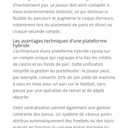
s’harmonisent pas. Le joueur doit ainsi s’adapter à
deux environnements distincts, ce qui diminue la
fluidité du parcours et augmente le risque d’erreurs,
notamment lors du placement de paris en direct où
chaque seconde compte.
Les avantages techniques d’une plateforme
hybride
L’architecture d’une plateforme hybride repose sur
un compte unique qui regroupe à la fois les crédits
de casino et les fonds de pari. Cette unification
simplifie la gestion du portefeuille : le joueur peut,
par exemple, convertir 20 % de son solde de machine
à sous en mise pour un pari sur le football, sans
passer par une opération de retrait et de dépôt
séparée.
Cette centralisation permet également une gestion
cohérente des bonus. Un système de « bonus pool »
attribue automatiquement des freebets ou des tours
gratuits en fonction du volume global d’activité du