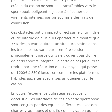
plateforme possède son propre portefeuille : les
crédits du casino ne sont pas transférables vers le
sportsbook, obligeant le joueur à effectuer des
virements internes, parfois soumis à des frais de
conversion.
Ces obstacles ont un impact direct sur le churn. Une
étude interne de plusieurs opérateurs a montré que
37 % des joueurs quittent un site pure‑casino dans
les trois mois suivant leur première session,
principalement parce qu’ils ne trouvent pas d’offre
de paris sportifs intégrée. La perte de ces joueurs se
traduit par une réduction du LTV moyen, qui passe
de 1 200 € à 850 € lorsqu’on compare les plateformes
hybrides aux sites spécialisés uniquement sur le
casino.
En outre, l’expérience utilisateur est souvent
décousue. Les interfaces de casino et de sportsbook
sont conçues par des équipes différentes, avec des
chartes graphiques et des flux de navigation qui ne