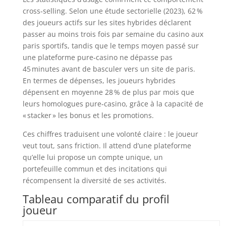
cross‑selling. Selon une étude sectorielle (2023), 62 %
des joueurs actifs sur les sites hybrides déclarent
passer au moins trois fois par semaine du casino aux
paris sportifs, tandis que le temps moyen passé sur
une plateforme pure‑casino ne dépasse pas
45 minutes avant de basculer vers un site de paris.
En termes de dépenses, les joueurs hybrides
dépensent en moyenne 28 % de plus par mois que
leurs homologues pure‑casino, grâce à la capacité de
« stacker » les bonus et les promotions.
Ces chiffres traduisent une volonté claire : le joueur
veut tout, sans friction. Il attend d’une plateforme
qu’elle lui propose un compte unique, un
portefeuille commun et des incitations qui
récompensent la diversité de ses activités.
Tableau comparatif du profil
joueur