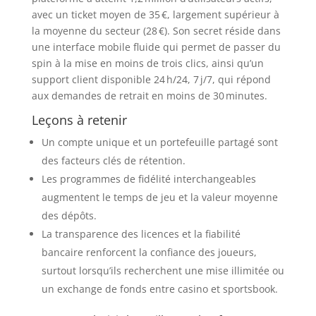
avec un ticket moyen de 35 €, largement supérieur à
la moyenne du secteur (28 €). Son secret réside dans
une interface mobile fluide qui permet de passer du
spin à la mise en moins de trois clics, ainsi qu’un
support client disponible 24 h/24, 7 j/7, qui répond
aux demandes de retrait en moins de 30 minutes.
Leçons à retenir
Un compte unique et un portefeuille partagé sont
des facteurs clés de rétention.
Les programmes de fidélité interchangeables
augmentent le temps de jeu et la valeur moyenne
des dépôts.
La transparence des licences et la fiabilité
bancaire renforcent la confiance des joueurs,
surtout lorsqu’ils recherchent une mise illimitée ou
un exchange de fonds entre casino et sportsbook.