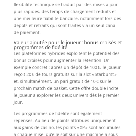
flexibilité technique se traduit par des mises à jour
plus rapides, des temps de chargement réduits et
une meilleure fiabilité bancaire, notamment lors des
dépôts et retraits qui sont traités via un seul canal
de paiement.
Valeur ajoutée pour le joueur : bonus croisés et
programmes de fidélité
Les plateformes hybrides exploitent le potentiel des
bonus croisés pour augmenter la rétention. Un
exemple concret : après un dépôt de 100 €, le joueur
reçoit 20 € de tours gratuits sur la slot « Starburst »
et, simultanément, un pari gratuit de 10 € sur le
prochain match de basket. Cette offre double incite
le joueur à explorer les deux univers dès le premier
jour.
Les programmes de fidélité sont également
repensés. Au lieu de points attribués uniquement
aux gains de casino, les points « XP » sont accumulés
à chaque mise, qu’elle soit sur une machine à sous