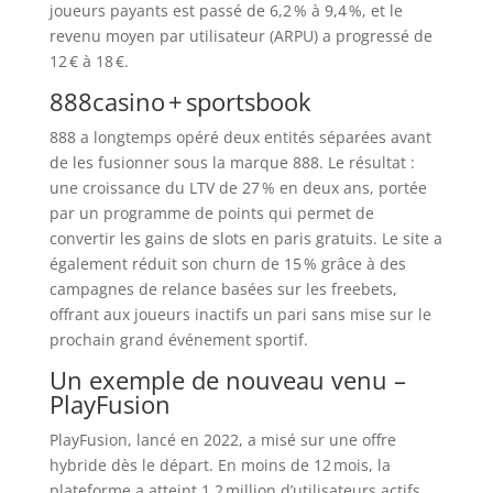
joueurs payants est passé de 6,2 % à 9,4 %, et le
revenu moyen par utilisateur (ARPU) a progressé de
12 € à 18 €.
888casino + sportsbook
888 a longtemps opéré deux entités séparées avant
de les fusionner sous la marque 888. Le résultat :
une croissance du LTV de 27 % en deux ans, portée
par un programme de points qui permet de
convertir les gains de slots en paris gratuits. Le site a
également réduit son churn de 15 % grâce à des
campagnes de relance basées sur les freebets,
offrant aux joueurs inactifs un pari sans mise sur le
prochain grand événement sportif.
Un exemple de nouveau venu –
PlayFusion
PlayFusion, lancé en 2022, a misé sur une offre
hybride dès le départ. En moins de 12 mois, la
plateforme a atteint 1,2 million d’utilisateurs actifs,