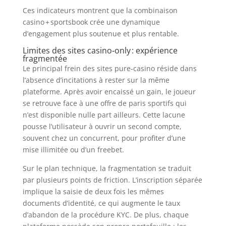
Ces indicateurs montrent que la combinaison
casino + sportsbook crée une dynamique
d’engagement plus soutenue et plus rentable.
Limites des sites casino‑only : expérience
fragmentée
Le principal frein des sites pure‑casino réside dans
l’absence d’incitations à rester sur la même
plateforme. Après avoir encaissé un gain, le joueur
se retrouve face à une offre de paris sportifs qui
n’est disponible nulle part ailleurs. Cette lacune
pousse l’utilisateur à ouvrir un second compte,
souvent chez un concurrent, pour profiter d’une
mise illimitée ou d’un freebet.
Sur le plan technique, la fragmentation se traduit
par plusieurs points de friction. L’inscription séparée
implique la saisie de deux fois les mêmes
documents d’identité, ce qui augmente le taux
d’abandon de la procédure KYC. De plus, chaque