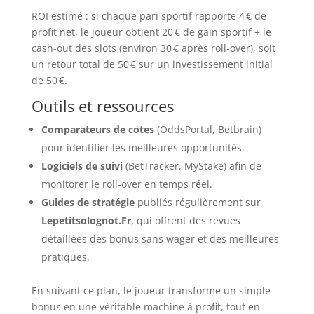
ROI estimé : si chaque pari sportif rapporte 4 € de
profit net, le joueur obtient 20 € de gain sportif + le
cash‑out des slots (environ 30 € après roll‑over), soit
un retour total de 50 € sur un investissement initial
de 50 €.
Outils et ressources
Comparateurs de cotes
(OddsPortal, Betbrain)
pour identifier les meilleures opportunités.
Logiciels de suivi
(BetTracker, MyStake) afin de
monitorer le roll‑over en temps réel.
Guides de stratégie
publiés régulièrement sur
Lepetitsolognot.Fr
, qui offrent des revues
détaillées des bonus sans wager et des meilleures
pratiques.
En suivant ce plan, le joueur transforme un simple
bonus en une véritable machine à profit, tout en