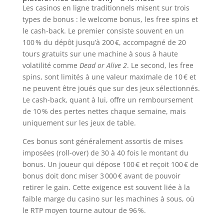
Les casinos en ligne traditionnels misent sur trois
types de bonus : le welcome bonus, les free spins et
le cash‑back. Le premier consiste souvent en un
100 % du dépôt jusqu’à 200 €, accompagné de 20
tours gratuits sur une machine à sous à haute
volatilité comme
Dead or Alive 2
. Le second, les free
spins, sont limités à une valeur maximale de 10 € et
ne peuvent être joués que sur des jeux sélectionnés.
Le cash‑back, quant à lui, offre un remboursement
de 10 % des pertes nettes chaque semaine, mais
uniquement sur les jeux de table.
Ces bonus sont généralement assortis de mises
imposées (roll‑over) de 30 à 40 fois le montant du
bonus. Un joueur qui dépose 100 € et reçoit 100 € de
bonus doit donc miser 3 000 € avant de pouvoir
retirer le gain. Cette exigence est souvent liée à la
faible marge du casino sur les machines à sous, où
le RTP moyen tourne autour de 96 %.