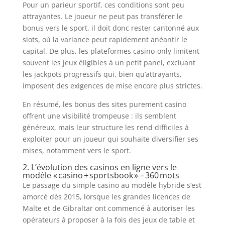
Pour un parieur sportif, ces conditions sont peu
attrayantes. Le joueur ne peut pas transférer le
bonus vers le sport, il doit donc rester cantonné aux
slots, où la variance peut rapidement anéantir le
capital. De plus, les plateformes casino‑only limitent
souvent les jeux éligibles à un petit panel, excluant
les jackpots progressifs qui, bien qu’attrayants,
imposent des exigences de mise encore plus strictes.
En résumé, les bonus des sites purement casino
offrent une visibilité trompeuse : ils semblent
généreux, mais leur structure les rend difficiles à
exploiter pour un joueur qui souhaite diversifier ses
mises, notamment vers le sport.
2. L’évolution des casinos en ligne vers le
modèle « casino + sportsbook » – 360 mots
Le passage du simple casino au modèle hybride s’est
amorcé dès 2015, lorsque les grandes licences de
Malte et de Gibraltar ont commencé à autoriser les
opérateurs à proposer à la fois des jeux de table et