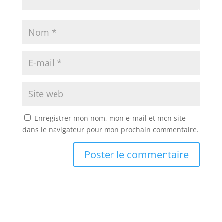
Enregistrer mon nom, mon e-mail et mon site
dans le navigateur pour mon prochain commentaire.