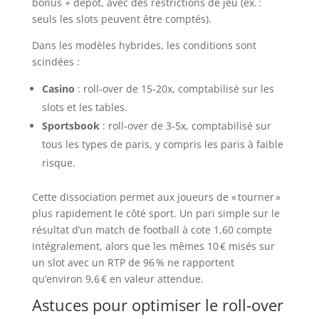
bonus + dépôt, avec des restrictions de jeu (ex. :
seuls les slots peuvent être comptés).
Dans les modèles hybrides, les conditions sont
scindées :
Casino
: roll‑over de 15‑20x, comptabilisé sur les
slots et les tables.
Sportsbook
: roll‑over de 3‑5x, comptabilisé sur
tous les types de paris, y compris les paris à faible
risque.
Cette dissociation permet aux joueurs de « tourner »
plus rapidement le côté sport. Un pari simple sur le
résultat d’un match de football à cote 1,60 compte
intégralement, alors que les mêmes 10 € misés sur
un slot avec un RTP de 96 % ne rapportent
qu’environ 9,6 € en valeur attendue.
Astuces pour optimiser le roll‑over