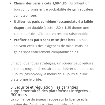
Choisir des paris à cote 1,50‑1,80
: ils offrent un
bon compromis entre probabilité de gain et valeur
comptabilisée.
Utiliser les paris combinés (accumulator) à faible
risque
: un double à cote 1,30 + 1,35 donne une
cote totale de 1,76, tout en restant raisonnable.
Profiter des paris sans mise (free bet)
: ils sont
souvent exclus des exigences de mise, mais les
gains sont entièrement comptabilisables.
En appliquant ces stratégies, un joueur peut réduire
le temps moyen nécessaire pour libérer un bonus de
30 jours (casino‑only) à moins de 10 jours sur une
plateforme hybride.
5. Sécurité et régulation : les garanties
supplémentaires des plateformes intégrées –
300 mots
La confiance du joueur repose sur la licence et la
gestion des fonds. Les sites hybrides détiennent