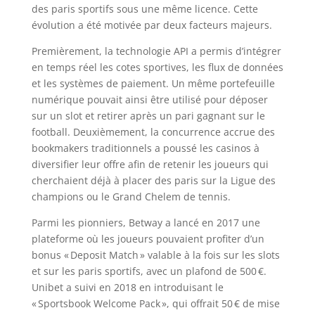
des paris sportifs sous une même licence. Cette
évolution a été motivée par deux facteurs majeurs.
Premièrement, la technologie API a permis d’intégrer
en temps réel les cotes sportives, les flux de données
et les systèmes de paiement. Un même portefeuille
numérique pouvait ainsi être utilisé pour déposer
sur un slot et retirer après un pari gagnant sur le
football. Deuxièmement, la concurrence accrue des
bookmakers traditionnels a poussé les casinos à
diversifier leur offre afin de retenir les joueurs qui
cherchaient déjà à placer des paris sur la Ligue des
champions ou le Grand Chelem de tennis.
Parmi les pionniers, Betway a lancé en 2017 une
plateforme où les joueurs pouvaient profiter d’un
bonus « Deposit Match » valable à la fois sur les slots
et sur les paris sportifs, avec un plafond de 500 €.
Unibet a suivi en 2018 en introduisant le
« Sportsbook Welcome Pack », qui offrait 50 € de mise