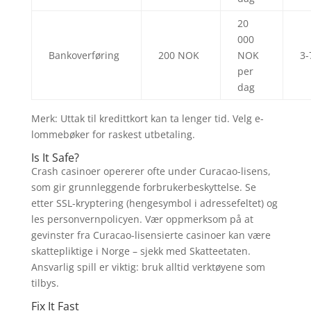
20
000
Bankoverføring
200 NOK
NOK
3-
per
dag
Merk: Uttak til kredittkort kan ta lenger tid. Velg e-
lommebøker for raskest utbetaling.
Is It Safe?
Crash casinoer opererer ofte under Curacao-lisens,
som gir grunnleggende forbrukerbeskyttelse. Se
etter SSL-kryptering (hengesymbol i adressefeltet) og
les personvernpolicyen. Vær oppmerksom på at
gevinster fra Curacao-lisensierte casinoer kan være
skattepliktige i Norge – sjekk med Skatteetaten.
Ansvarlig spill er viktig: bruk alltid verktøyene som
tilbys.
Fix It Fast