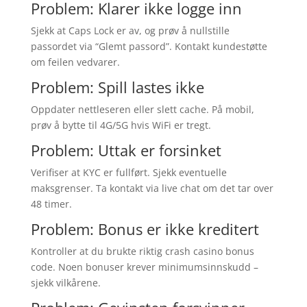
Problem: Klarer ikke logge inn
Sjekk at Caps Lock er av, og prøv å nullstille
passordet via “Glemt passord”. Kontakt kundestøtte
om feilen vedvarer.
Problem: Spill lastes ikke
Oppdater nettleseren eller slett cache. På mobil,
prøv å bytte til 4G/5G hvis WiFi er tregt.
Problem: Uttak er forsinket
Verifiser at KYC er fullført. Sjekk eventuelle
maksgrenser. Ta kontakt via live chat om det tar over
48 timer.
Problem: Bonus er ikke kreditert
Kontroller at du brukte riktig crash casino bonus
code. Noen bonuser krever minimumsinnskudd –
sjekk vilkårene.