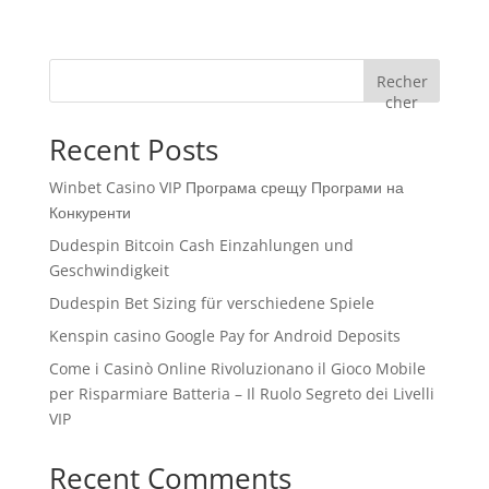
Recher
cher
Recent Posts
Winbet Casino VIP Програма срещу Програми на
Конкуренти
Dudespin Bitcoin Cash Einzahlungen und
Geschwindigkeit
Dudespin Bet Sizing für verschiedene Spiele
Kenspin casino Google Pay for Android Deposits
Come i Casinò Online Rivoluzionano il Gioco Mobile
per Risparmiare Batteria – Il Ruolo Segreto dei Livelli
VIP
Recent Comments