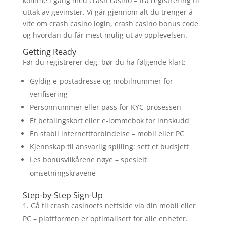
komme i gang med crash casino – fra registrering til
uttak av gevinster. Vi går gjennom alt du trenger å
vite om crash casino login, crash casino bonus code
og hvordan du får mest mulig ut av opplevelsen.
Getting Ready
Før du registrerer deg, bør du ha følgende klart:
Gyldig e-postadresse og mobilnummer for
verifisering
Personnummer eller pass for KYC-prosessen
Et betalingskort eller e-lommebok for innskudd
En stabil internettforbindelse – mobil eller PC
Kjennskap til ansvarlig spilling: sett et budsjett
Les bonusvilkårene nøye – spesielt
omsetningskravene
Step-by-Step Sign-Up
Gå til crash casinoets nettside via din mobil eller
PC – plattformen er optimalisert for alle enheter.