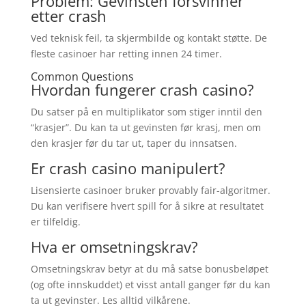
Problem: Gevinsten forsvinner
etter crash
Ved teknisk feil, ta skjermbilde og kontakt støtte. De
fleste casinoer har retting innen 24 timer.
Common Questions
Hvordan fungerer crash casino?
Du satser på en multiplikator som stiger inntil den
“krasjer”. Du kan ta ut gevinsten før krasj, men om
den krasjer før du tar ut, taper du innsatsen.
Er crash casino manipulert?
Lisensierte casinoer bruker provably fair-algoritmer.
Du kan verifisere hvert spill for å sikre at resultatet
er tilfeldig.
Hva er omsetningskrav?
Omsetningskrav betyr at du må satse bonusbeløpet
(og ofte innskuddet) et visst antall ganger før du kan
ta ut gevinster. Les alltid vilkårene.