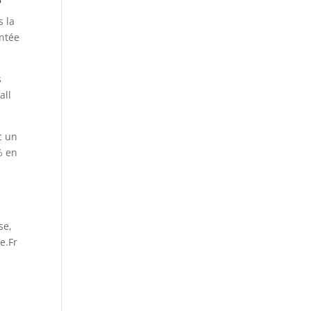
s la
entée
s
all
c un
% en
se,
e.Fr