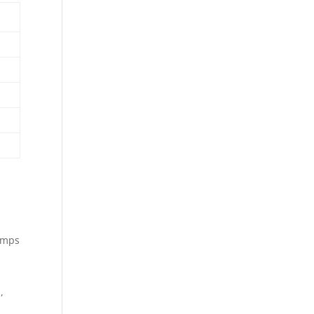
temps
,