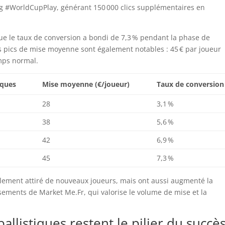
g #WorldCupPlay, générant 150 000 clics supplémentaires en
ue le taux de conversion a bondi de 7,3 % pendant la phase de
es pics de mise moyenne sont également notables : 45 € par joueur
emps normal.
iques
Mise moyenne (€/joueur)
Taux de conversion
28
3,1 %
38
5,6 %
42
6,9 %
45
7,3 %
ement attiré de nouveaux joueurs, mais ont aussi augmenté la
ssements de Market Me.Fr, qui valorise le volume de mise et la
allistiques restent le pilier du succè