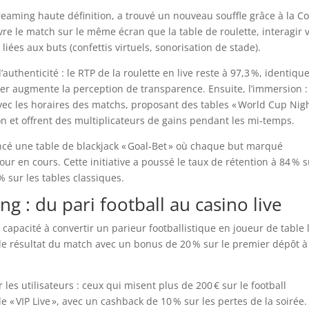
treaming haute définition, a trouvé un nouveau souffle grâce à la C
e le match sur le même écran que la table de roulette, interagir v
ées aux buts (confettis virtuels, sonorisation de stade).
authenticité : le RTP de la roulette en live reste à 97,3 %, identique
er augmente la perception de transparence. Ensuite, l’immersion :
vec les horaires des matchs, proposant des tables « World Cup Nigh
n et offrent des multiplicateurs de gains pendant les mi‑temps.
lancé une table de blackjack « Goal‑Bet » où chaque but marqué
ur en cours. Cette initiative a poussé le taux de rétention à 84 % 
% sur les tables classiques.
ing : du pari football au casino live
 capacité à convertir un parieur footballistique en joueur de table l
r le résultat du match avec un bonus de 20 % sur le premier dépôt à
s utilisateurs : ceux qui misent plus de 200 € sur le football
e « VIP Live », avec un cashback de 10 % sur les pertes de la soirée