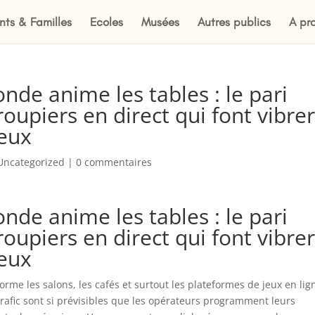
nts & Familles
Ecoles
Musées
Autres publics
A pr
de anime les tables : le pari
croupiers en direct qui font vibre
jeux
Uncategorized
|
0 commentaires
de anime les tables : le pari
croupiers en direct qui font vibre
jeux
me les salons, les cafés et surtout les plateformes de jeux en lig
rafic sont si prévisibles que les opérateurs programment leurs