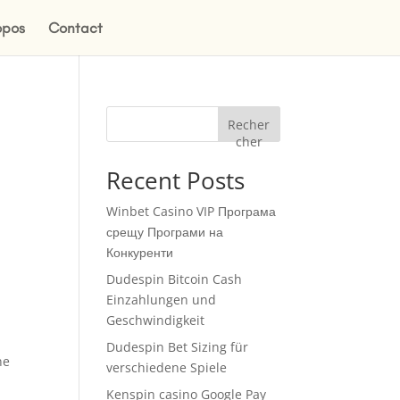
opos
Contact
Recher
r
cher
Recent Posts
Winbet Casino VIP Програма
срещу Програми на
Конкуренти
Dudespin Bitcoin Cash
r
Einzahlungen und
Geschwindigkeit
Dudespin Bet Sizing für
ne
verschiedene Spiele
Kenspin casino Google Pay