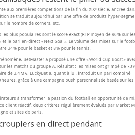
nte aux premières compétitions de la fin du XIXᵉ siècle, ancrée dan
ition se traduit aujourd’hui par une offre de produits hyper‑segm
 sur le nombre de corners, etc.
 les plus populaires sont le score exact (RTP moyen de 96 % sur le
et le pari en‑direct « Next Goal ». Le volume des mises sur le footb
ntre 34 % pour le basket et 8 % pour le tennis.
 phénomène. BetMaster a proposé une offre « World Cup Boost » ave
 sur les matchs du groupe A. Résultat : les mises ont grimpé de 73 
e de 3,4 M €. LuckyBet a, quant à lui, introduit un pari combiné
 48 heures, grâce à une campagne push personnalisée basée sur les
érateurs à transformer la passion du football en opportunité de mi
vice client réactif, deux critères régulièrement évalués par Market M
gne et sites de paris.
 croupiers en direct pendant