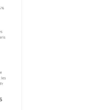
5 %
es
aris
le
 les
.Fr
s