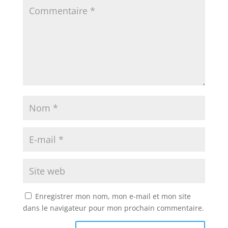
Enregistrer mon nom, mon e-mail et mon site
dans le navigateur pour mon prochain commentaire.