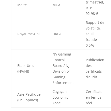
trimestriel,
Malte
MGA
RTP
92‑98 %
Rapport de
volatilité,
Royaume‑Uni
UKGC
seuil
fraude
0,5 %
NV Gaming
Control
Publication
États‑Unis
Board / NJ
des
(NV/NJ)
Division of
certificats
Gaming
d’audit
Enforcement
Cagayan
Certificats
Asie‑Pacifique
Economic
en temps
(Philippines)
Zone
réel