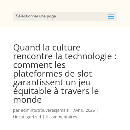
Sélectionner une page
Quand la culture
rencontre la technologie :
comment les
plateformes de slot
garantissent un jeu
équitable à travers le
monde
par
admintutrouverasjamais
|
Avr 9, 2026
|
Uncategorized
|
0 commentaires