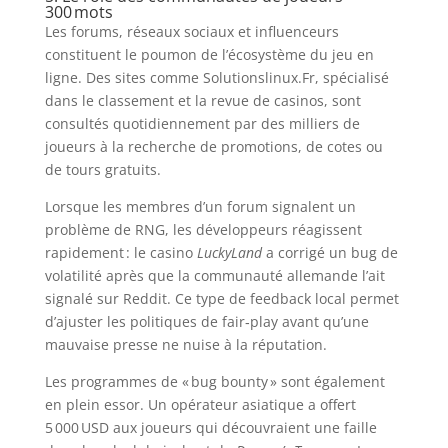
300 mots
Les forums, réseaux sociaux et influenceurs
constituent le poumon de l’écosystème du jeu en
ligne. Des sites comme Solutionslinux.Fr, spécialisé
dans le classement et la revue de casinos, sont
consultés quotidiennement par des milliers de
joueurs à la recherche de promotions, de cotes ou
de tours gratuits.
Lorsque les membres d’un forum signalent un
problème de RNG, les développeurs réagissent
rapidement : le casino
LuckyLand
a corrigé un bug de
volatilité après que la communauté allemande l’ait
signalé sur Reddit. Ce type de feedback local permet
d’ajuster les politiques de fair‑play avant qu’une
mauvaise presse ne nuise à la réputation.
Les programmes de « bug bounty » sont également
en plein essor. Un opérateur asiatique a offert
5 000 USD aux joueurs qui découvraient une faille