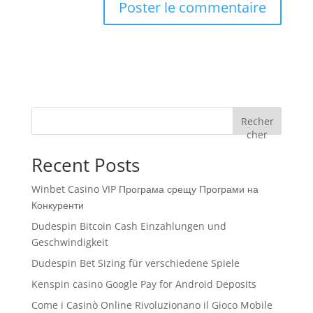
Recher
cher
Recent Posts
Winbet Casino VIP Програма срещу Програми на
Конкуренти
Dudespin Bitcoin Cash Einzahlungen und
Geschwindigkeit
Dudespin Bet Sizing für verschiedene Spiele
Kenspin casino Google Pay for Android Deposits
Come i Casinò Online Rivoluzionano il Gioco Mobile