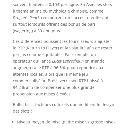
souvent limitées à 0,10 € par ligne. En Asie, les slots
à thème anime ou mythologie chinoise, comme
Dragon’s Pearl
, rencontrent un succès retentissant,
surtout lorsqu’ils offrent des bonus de pari
(wagering) à 30 x ou plus.
Ces différences poussent les fournisseurs à ajuster
le RTP (Return to Player) et la volatilité afin de rester
perçus comme équitables. Par exemple, un
opérateur qui lance
Lucky Leprechaun
en Irlande
augmentera le RTP à 96,5 % pour répondre aux
attentes locales, alors que le même jeu
commercialisé au Brésil verra son RTP baissé à
94,2 % afin de compenser une plus grande
propension aux mises élevées.
Bullet list – facteurs culturels qui modifient le design
des slots :
Niveau moyen de mise (petite mise vs grosse mise)