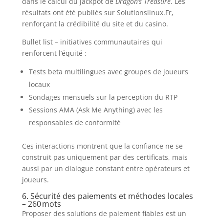
dans le calcul du jackpot de
Dragon’s Treasure
. Les
résultats ont été publiés sur Solutionslinux.Fr,
renforçant la crédibilité du site et du casino.
Bullet list – initiatives communautaires qui
renforcent l’équité :
Tests beta multilingues avec groupes de joueurs
locaux
Sondages mensuels sur la perception du RTP
Sessions AMA (Ask Me Anything) avec les
responsables de conformité
Ces interactions montrent que la confiance ne se
construit pas uniquement par des certificats, mais
aussi par un dialogue constant entre opérateurs et
joueurs.
6. Sécurité des paiements et méthodes locales
– 260 mots
Proposer des solutions de paiement fiables est un