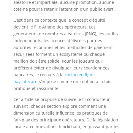
aléatoire et impartiale, aucune promotion, aucune
cote ne pourra retenir l’attention d’un public averti.
C’est dans ce contexte que le concept d’équité
devient le fil d’Ariane des opérateurs. Les
générateurs de nombres aléatoires (RNG), les audits
indépendants, les licences délivrées par des
autorités reconnues et les méthodes de paiement
sécurisées forment un écosystème où chaque
maillon doit être solide. Pour les joueurs qui
préfèrent éviter de divulguer leurs coordonnées
bancaires, le recours à la
casino en ligne
paysafecard
s’impose comme une option à la fois
pratique et rassurante.
Cet article se propose de suivre le fil conducteur
suivant : chaque section explore comment une
dimension culturelle influence les pratiques de
fair‑play des principaux opérateurs. De la législation
locale aux innovations blockchain, en passant par les