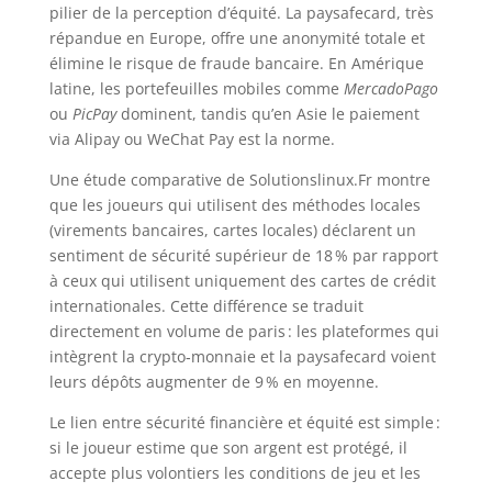
pilier de la perception d’équité. La paysafecard, très
répandue en Europe, offre une anonymité totale et
élimine le risque de fraude bancaire. En Amérique
latine, les portefeuilles mobiles comme
MercadoPago
ou
PicPay
dominent, tandis qu’en Asie le paiement
via Alipay ou WeChat Pay est la norme.
Une étude comparative de Solutionslinux.Fr montre
que les joueurs qui utilisent des méthodes locales
(virements bancaires, cartes locales) déclarent un
sentiment de sécurité supérieur de 18 % par rapport
à ceux qui utilisent uniquement des cartes de crédit
internationales. Cette différence se traduit
directement en volume de paris : les plateformes qui
intègrent la crypto‑monnaie et la paysafecard voient
leurs dépôts augmenter de 9 % en moyenne.
Le lien entre sécurité financière et équité est simple :
si le joueur estime que son argent est protégé, il
accepte plus volontiers les conditions de jeu et les