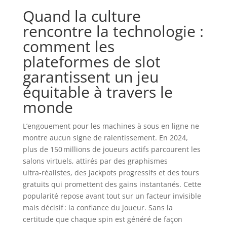
Quand la culture
rencontre la technologie :
comment les
plateformes de slot
garantissent un jeu
équitable à travers le
monde
L’engouement pour les machines à sous en ligne ne
montre aucun signe de ralentissement. En 2024,
plus de 150 millions de joueurs actifs parcourent les
salons virtuels, attirés par des graphismes
ultra‑réalistes, des jackpots progressifs et des tours
gratuits qui promettent des gains instantanés. Cette
popularité repose avant tout sur un facteur invisible
mais décisif : la confiance du joueur. Sans la
certitude que chaque spin est généré de façon