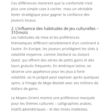
Ces différences montrent que la conformité n’est
plus une simple case à cocher, mais un véritable
levier stratégique pour gagner la confiance des
joueurs locaux.
2. L’influence des habitudes de jeu culturelles –
310 mots
Les habitudes de mise et les préférences
thématiques diffèrent sensiblement d’un continent à
l’autre. En Europe, les joueurs privilégient les slots à
volatilité moyenne, comme
Starburst
ou
Gonzo’s
Quest
, qui offrent des séries de petits gains et des
tours gratuits fréquents. En Amérique latine, on
observe une appétence pour les jeux à forte
volatilité, où le jackpot peut exploser après quelques
spins, à l’image de
Mega Moolah
avec ses millions de
dollars de gains.
Le Moyen‑Orient montre une préférence marquée
pour les thèmes culturels – calligraphies arabes,
motifs géométriques – et des mises modestes,