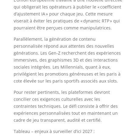
qui obligerait les opérateurs à publier le « coefficient
d’ajustement IA » pour chaque jeu. Cette mesure
viserait à éviter les pratiques de « dynamic RTP » qui
pourraient être perçues comme manipulatrices.
Parallèlement, la génération de contenu
personnalisée répond aux attentes des nouvelles
générations. Les Gen‑Z recherchent des expériences
immersives, des graphismes 3D et des interactions
sociales intégrées. Les Millennials, quant à eux,
privilégient les promotions généreuses et les paris à
cote élevée sur les paris sportifs associés aux slots.
Pour rester pertinents, les plateformes devront
concilier ces exigences culturelles avec les
contraintes techniques. Le défi consiste à offrir des
expériences personnalisées tout en maintenant un
cadre de jeu transparent, audité et certifié.
Tableau – enjeux à surveiller d’ici 2027 :