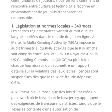
communautés de joueurs, nous verrons comment la
rencontre entre culture et technologie façonne un
environnement de jeu plus transparent et
responsable.
1. Législation et normes locales – 340 mots
Les cadres réglementaires varient autant que les
langues parlées dans le monde du jeu en ligne. À
Malte, la Malta Gaming Authority (MGA) impose un
audit trimestriel du RNG et exige que le RTP affiché
soit compris entre 92 % et 98 %. En Royaume‑Uni, la
UK Gambling Commission (UKGC) va plus loin :
chaque fournisseur doit soumettre un rapport
détaillé sur la volatilité des jeux, et les licences sont
suspendues dès que le taux de fraude dépasse
0,5 %.
Aux États‑Unis, la mosaïque des lois d’État crée un
patchwork où le Nevada et le New Jersey appliquent
des exigences de transparence strictes, tandis que le
Texas se contente d’une autorisation de