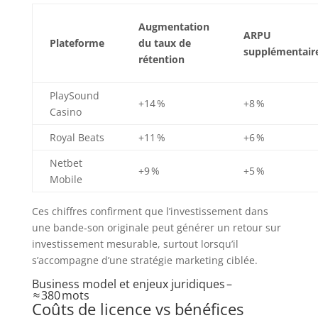
Augmentation
ARPU
Plateforme
du taux de
supplémentair
rétention
PlaySound
+14 %
+8 %
Casino
Royal Beats
+11 %
+6 %
Netbet
+9 %
+5 %
Mobile
Ces chiffres confirment que l’investissement dans
une bande‑son originale peut générer un retour sur
investissement mesurable, surtout lorsqu’il
s’accompagne d’une stratégie marketing ciblée.
Business model et enjeux juridiques –
≈ 380 mots
Coûts de licence vs bénéfices