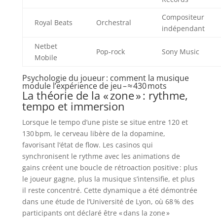
Compositeur
Royal Beats
Orchestral
indépendant
Netbet
Pop‑rock
Sony Music
Mobile
Psychologie du joueur : comment la musique
module l’expérience de jeu – ≈ 430 mots
La théorie de la « zone » : rythme,
tempo et immersion
Lorsque le tempo d’une piste se situe entre 120 et
130 bpm, le cerveau libère de la dopamine,
favorisant l’état de flow. Les casinos qui
synchronisent le rythme avec les animations de
gains créent une boucle de rétroaction positive : plus
le joueur gagne, plus la musique s’intensifie, et plus
il reste concentré. Cette dynamique a été démontrée
dans une étude de l’Université de Lyon, où 68 % des
participants ont déclaré être « dans la zone »