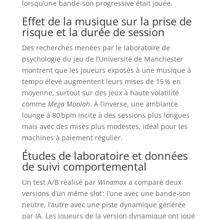
lorsqu’une bande‑son progressive était jouée.
Effet de la musique sur la prise de
risque et la durée de session
Des recherches menées par le laboratoire de
psychologie du jeu de l’Université de Manchester
montrent que les joueurs exposés à une musique à
tempo élevé augmentent leurs mises de 15 % en
moyenne, surtout sur des jeux à haute volatilité
comme
Mega Moolah
. À l’inverse, une ambiance
lounge à 80 bpm incite à des sessions plus longues
mais avec des mises plus modestes, idéal pour les
machines à paiement régulier.
Études de laboratoire et données
de suivi comportemental
Un test A/B réalisé par
Winamax
a comparé deux
versions d’un même slot : l’une avec une bande‑son
neutre, l’autre avec une piste dynamique générée
par IA. Les joueurs de la version dynamique ont joué