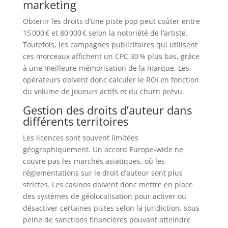
marketing
Obtenir les droits d’une piste pop peut coûter entre
15 000 € et 80 000 € selon la notoriété de l’artiste.
Toutefois, les campagnes publicitaires qui utilisent
ces morceaux affichent un CPC 30 % plus bas, grâce
à une meilleure mémorisation de la marque. Les
opérateurs doivent donc calculer le ROI en fonction
du volume de joueurs actifs et du churn prévu.
Gestion des droits d’auteur dans
différents territoires
Les licences sont souvent limitées
géographiquement. Un accord Europe‑wide ne
couvre pas les marchés asiatiques, où les
réglementations sur le droit d’auteur sont plus
strictes. Les casinos doivent donc mettre en place
des systèmes de géolocalisation pour activer ou
désactiver certaines pistes selon la juridiction, sous
peine de sanctions financières pouvant atteindre