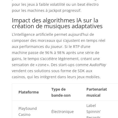
pour les jeux à faible volatilité ou un beat électro
pour les machines à jackpot progressif.
Impact des algorithmes IA sur la
création de musiques adaptatives
L’intelligence artificielle permet aujourd’hui de
composer des morceaux qui s’ajustent en temps réel
aux performances du joueur. Si le RTP d’une
machine passe de 96 % à 98 % après une série de
gains, le tempo s’accélère légèrement, créant une
sensation de « zone ». Des start‑ups comme
AudioPlay
vendent ces solutions sous forme de SDK aux
casinos, qui les intègrent dans leurs jeux mobiles.
Type de
Partenariat
Plateforme
bande‑son
musical
Label
PlaySound
Électronique
Spinnin’
Casino
Records