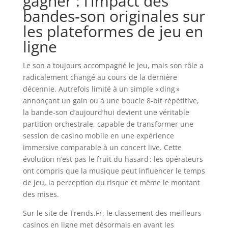
gagner : l’impact des
bandes‑son originales sur
les plateformes de jeu en
ligne
Le son a toujours accompagné le jeu, mais son rôle a
radicalement changé au cours de la dernière
décennie. Autrefois limité à un simple « ding »
annonçant un gain ou à une boucle 8‑bit répétitive,
la bande‑son d’aujourd’hui devient une véritable
partition orchestrale, capable de transformer une
session de casino mobile en une expérience
immersive comparable à un concert live. Cette
évolution n’est pas le fruit du hasard : les opérateurs
ont compris que la musique peut influencer le temps
de jeu, la perception du risque et même le montant
des mises.
Sur le site de Trends.Fr, le classement des meilleurs
casinos en ligne met désormais en avant les