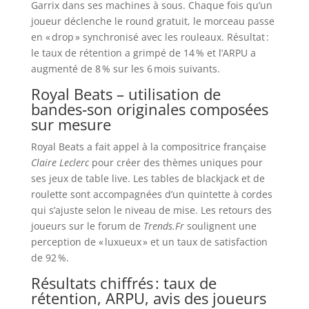
Garrix dans ses machines à sous. Chaque fois qu’un
joueur déclenche le round gratuit, le morceau passe
en « drop » synchronisé avec les rouleaux. Résultat :
le taux de rétention a grimpé de 14 % et l’ARPU a
augmenté de 8 % sur les 6 mois suivants.
Royal Beats – utilisation de
bandes‑son originales composées
sur mesure
Royal Beats a fait appel à la compositrice française
Claire Leclerc
pour créer des thèmes uniques pour
ses jeux de table live. Les tables de blackjack et de
roulette sont accompagnées d’un quintette à cordes
qui s’ajuste selon le niveau de mise. Les retours des
joueurs sur le forum de
Trends.Fr
soulignent une
perception de « luxueux » et un taux de satisfaction
de 92 %.
Résultats chiffrés : taux de
rétention, ARPU, avis des joueurs