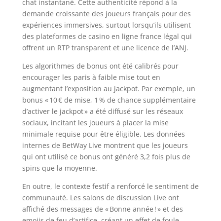
chat instantané. Cette authenticité répond à la
demande croissante des joueurs français pour des
expériences immersives, surtout lorsqu’ils utilisent
des plateformes de casino en ligne france légal qui
offrent un RTP transparent et une licence de l’ANJ.
Les algorithmes de bonus ont été calibrés pour
encourager les paris à faible mise tout en
augmentant l’exposition au jackpot. Par exemple, un
bonus « 10 € de mise, 1 % de chance supplémentaire
d’activer le jackpot » a été diffusé sur les réseaux
sociaux, incitant les joueurs à placer la mise
minimale requise pour être éligible. Les données
internes de BetWay Live montrent que les joueurs
qui ont utilisé ce bonus ont généré 3,2 fois plus de
spins que la moyenne.
En outre, le contexte festif a renforcé le sentiment de
communauté. Les salons de discussion Live ont
affiché des messages de « Bonne année ! » et des
emojis de feu d’artifice, créant un effet de foule