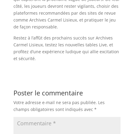
côté, les joueurs devront rester vigilants, choisir des
plateformes recommandées par des sites de revue
comme Archives Carmel Lisieux, et pratiquer le jeu
de façon responsable.
Restez à l’affût des prochains succès sur Archives
Carmel Lisieux, testez les nouvelles tables Live, et
profitez d’une expérience ludique qui allie excitation
et sécurité.
Poster le commentaire
Votre adresse e-mail ne sera pas publiée.
Les
champs obligatoires sont indiqués avec
*