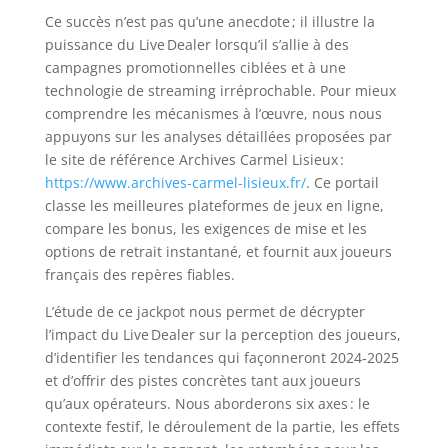
Ce succès n’est pas qu’une anecdote ; il illustre la
puissance du Live Dealer lorsqu’il s’allie à des
campagnes promotionnelles ciblées et à une
technologie de streaming irréprochable. Pour mieux
comprendre les mécanismes à l’œuvre, nous nous
appuyons sur les analyses détaillées proposées par
le site de référence Archives Carmel Lisieux :
https://www.archives-carmel-lisieux.fr/
. Ce portail
classe les meilleures plateformes de jeux en ligne,
compare les bonus, les exigences de mise et les
options de retrait instantané, et fournit aux joueurs
français des repères fiables.
L’étude de ce jackpot nous permet de décrypter
l’impact du Live Dealer sur la perception des joueurs,
d’identifier les tendances qui façonneront 2024‑2025
et d’offrir des pistes concrètes tant aux joueurs
qu’aux opérateurs. Nous aborderons six axes : le
contexte festif, le déroulement de la partie, les effets