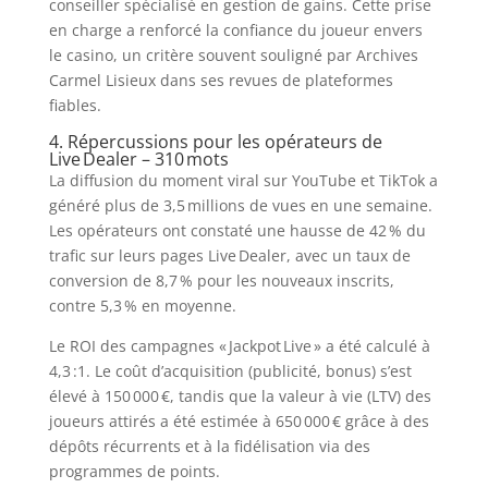
conseiller spécialisé en gestion de gains. Cette prise
en charge a renforcé la confiance du joueur envers
le casino, un critère souvent souligné par Archives
Carmel Lisieux dans ses revues de plateformes
fiables.
4. Répercussions pour les opérateurs de
Live Dealer – 310 mots
La diffusion du moment viral sur YouTube et TikTok a
généré plus de 3,5 millions de vues en une semaine.
Les opérateurs ont constaté une hausse de 42 % du
trafic sur leurs pages Live Dealer, avec un taux de
conversion de 8,7 % pour les nouveaux inscrits,
contre 5,3 % en moyenne.
Le ROI des campagnes « Jackpot Live » a été calculé à
4,3 :1. Le coût d’acquisition (publicité, bonus) s’est
élevé à 150 000 €, tandis que la valeur à vie (LTV) des
joueurs attirés a été estimée à 650 000 € grâce à des
dépôts récurrents et à la fidélisation via des
programmes de points.