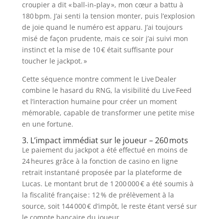
croupier a dit « ball‑in‑play », mon cœur a battu à
180 bpm. J’ai senti la tension monter, puis l’explosion
de joie quand le numéro est apparu. J’ai toujours
misé de façon prudente, mais ce soir j’ai suivi mon
instinct et la mise de 10 € était suffisante pour
toucher le jackpot. »
Cette séquence montre comment le Live Dealer
combine le hasard du RNG, la visibilité du Live Feed
et l’interaction humaine pour créer un moment
mémorable, capable de transformer une petite mise
en une fortune.
3. L’impact immédiat sur le joueur – 260 mots
Le paiement du jackpot a été effectué en moins de
24 heures grâce à la fonction de casino en ligne
retrait instantané proposée par la plateforme de
Lucas. Le montant brut de 1 200 000 € a été soumis à
la fiscalité française : 12 % de prélèvement à la
source, soit 144 000 € d’impôt, le reste étant versé sur
le compte bancaire du joueur.