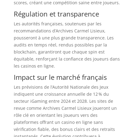
scores, créant une compétition saine entre joueurs.
Régulation et transparence
Les autorités françaises, soutenues par les
recommandations d’Archives Carmel Lisieux,
pousseront à une plus grande transparence. Les
audits en temps réel, rendus possibles par la
blockchain, garantiront que chaque spin est
équitable, renforçant la confiance des joueurs dans
les casinos en ligne.
Impact sur le marché français
Les prévisions de l’Autorité Nationale des Jeux
indiquent une croissance annuelle de 12 % du
secteur iGaming entre 2024 et 2028. Les sites de
revue comme Archives Carmel Lisieux joueront un
rôle clé en orientant les joueurs vers des
plateformes offrant un casino en ligne sans
vérification fiable, des bonus clairs et des retraits
instantanés. Cette évolution contribuera à